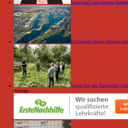
Bund und Land fördern Stadten
Duisburger Hafen: duisport set
Social Day der Targobank: Gem
Anzeige