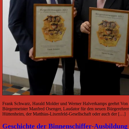
Frank Schwarz, Harald Molder und Werner Halverkamps geehrt Von Pet
Bürgermeister Manfred Osenger, Laudator für den neuen Bürgerehrenwa
Hüttenheim, der Matthias-Lixenfeld-Gesellschaft oder auch der […]
Geschichte der Binnenschiffer-Ausbildun