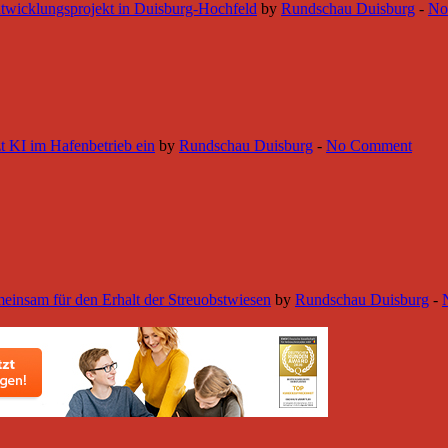
twicklungsprojekt in Duisburg-Hochfeld
by
Rundschau Duisburg
-
No
zt KI im Hafenbetrieb ein
by
Rundschau Duisburg
-
No Comment
einsam für den Erhalt der Streuobstwiesen
by
Rundschau Duisburg
-