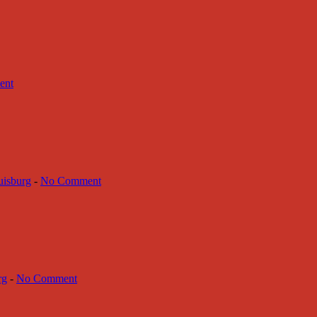
ent
isburg
-
No Comment
rg
-
No Comment