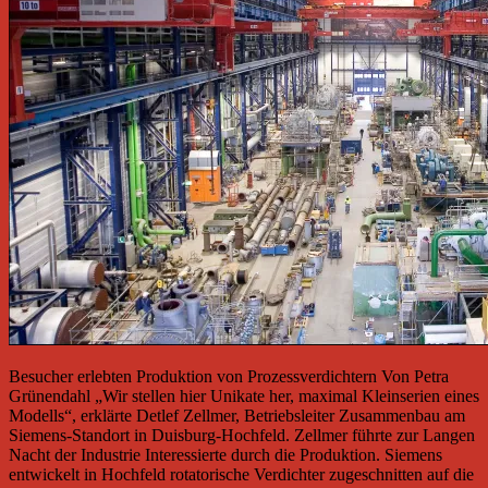
Besucher erlebten Produktion von Prozessverdichtern Von Petra
Grünendahl „Wir stellen hier Unikate her, maximal Kleinserien eines
Modells“, erklärte Detlef Zellmer, Betriebsleiter Zusammenbau am
Siemens-Standort in Duisburg-Hochfeld. Zellmer führte zur Langen
Nacht der Industrie Interessierte durch die Produktion. Siemens
entwickelt in Hochfeld rotatorische Verdichter zugeschnitten auf die