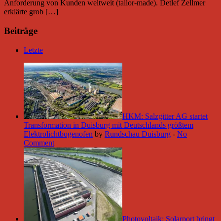
Anforderung von Kunden weltweit (tailor-made). Detlef Zellmer
erklärte grob […]
Beiträge
Letzte
HKM: Salzgitter AG startet
Transformation in Duisburg mit Deutschlands größtem
Elektrolichtbogenofen
by
Rundschau Duisburg
-
No
Comment
Photovoltaik: Solarport bringt