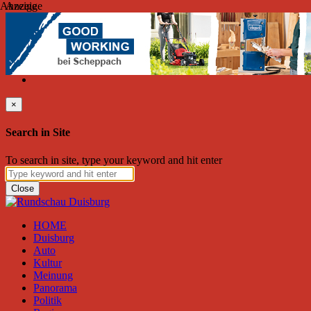
Anzeige
Anzeige
Freitag, August 07, 2026
Friend on Facebook
Follow on Twitter
Subscribe to RSS
Search
×
Search in Site
To search in site, type your keyword and hit enter
Close
HOME
Duisburg
Auto
Kultur
Meinung
Panorama
Politik