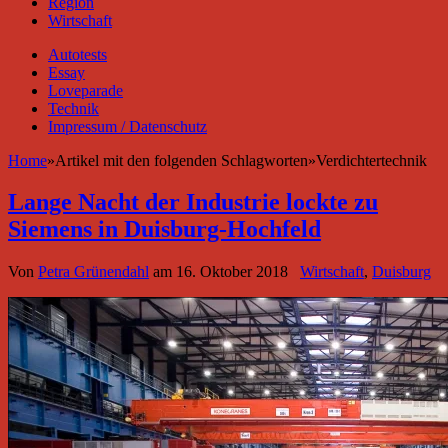
Region
Wirtschaft
Autotests
Essay
Loveparade
Technik
Impressum / Datenschutz
Home
»
Artikel mit den folgenden Schlagworten
»
Verdichtertechnik
Lange Nacht der Industrie lockte zu
Siemens in Duisburg-Hochfeld
Von
Petra Grünendahl
am
16. Oktober 2018
Wirtschaft
,
Duisburg