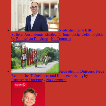
Niederrheinische IHK:
Späterer Ausbildungs-Einstieg für Jugendliche bleibt möglich
by
Rundschau Duisburg
-
No Comment
Stadtradeln in Duisburg: Neue
Rekorde bei Teilnehmern und Kilometerleistung
by
Rundschau Duisburg
-
No Comment