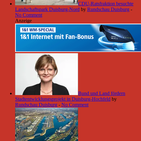
CDU-Ratsfraktion besuchte
Landschaftspark Duisburg-Nord
by
Rundschau Duisburg
-
No Comment
Anzeige
Bund und Land fördern
Stadtentwicklungsprojekt in Duisburg-Hochfeld
by
Rundschau Duisburg
-
No Comment