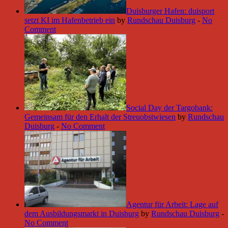
Duisburger Hafen: duisport
setzt KI im Hafenbetrieb ein
by
Rundschau Duisburg
-
No
Comment
Social Day der Targobank:
Gemeinsam für den Erhalt der Streuobstwiesen
by
Rundschau
Duisburg
-
No Comment
Agentur für Arbeit: Lage auf
dem Ausbildungsmarkt in Duisburg
by
Rundschau Duisburg
-
No Comment