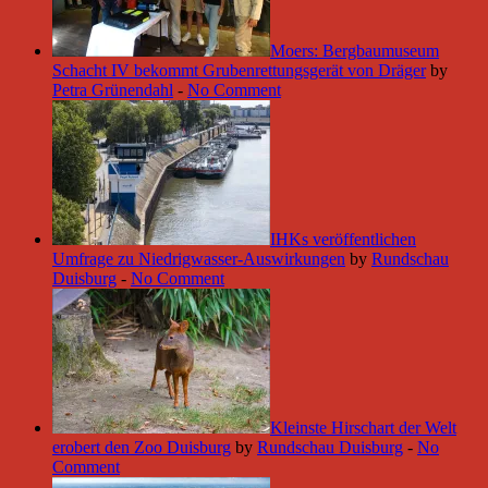
Moers: Bergbaumuseum
Schacht IV bekommt Grubenrettungsgerät von Dräger
by
Petra Grünendahl
-
No Comment
IHKs veröffentlichen
Umfrage zu Niedrigwasser-Auswirkungen
by
Rundschau
Duisburg
-
No Comment
Kleinste Hirschart der Welt
erobert den Zoo Duisburg
by
Rundschau Duisburg
-
No
Comment