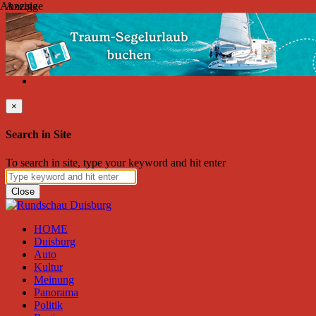
Anzeige
Anzeige
Donnerstag, August 06, 2026
Friend on Facebook
Follow on Twitter
Subscribe to RSS
Search
×
Search in Site
To search in site, type your keyword and hit enter
Close
HOME
Duisburg
Auto
Kultur
Meinung
Panorama
Politik