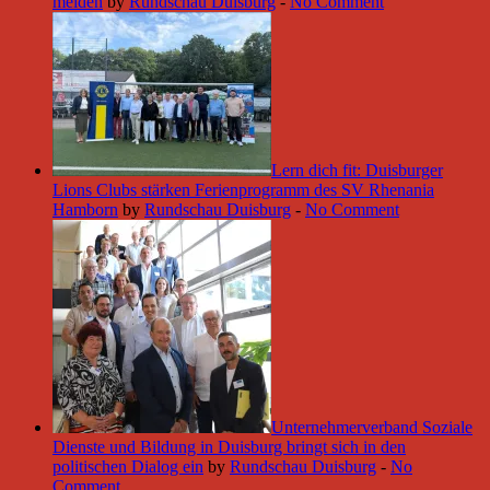
meiden
by
Rundschau Duisburg
-
No Comment
Lern dich fit: Duisburger
Lions Clubs stärken Ferienprogramm des SV Rhenania
Hamborn
by
Rundschau Duisburg
-
No Comment
Unternehmerverband Soziale
Dienste und Bildung in Duisburg bringt sich in den
politischen Dialog ein
by
Rundschau Duisburg
-
No
Comment