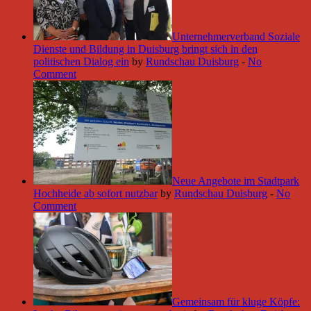
Unternehmerverband Soziale
Dienste und Bildung in Duisburg bringt sich in den
politischen Dialog ein
by
Rundschau Duisburg
-
No
Comment
Neue Angebote im Stadtpark
Hochheide ab sofort nutzbar
by
Rundschau Duisburg
-
No
Comment
Gemeinsam für kluge Köpfe: