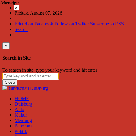
Anzeige
Anzeige
×
Freitag, August 07, 2026
Friend on Facebook
Follow on Twitter
Subscribe to RSS
Search
×
Search in Site
To search in site, type your keyword and hit enter
Close
HOME
Duisburg
Auto
Kultur
Meinung
Panorama
Politik