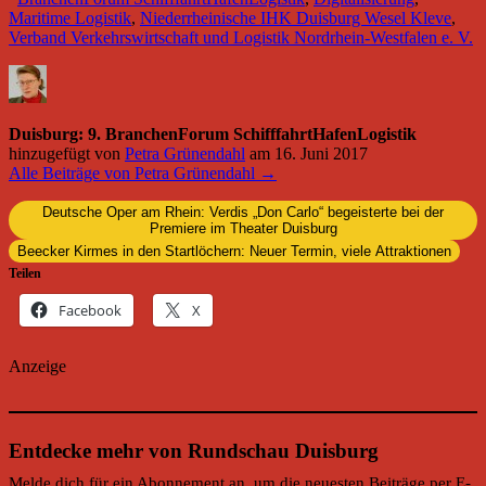
Maritime Logistik
,
Niederrheinische IHK Duisburg Wesel Kleve
,
Verband Verkehrswirtschaft und Logistik Nordrhein-Westfalen e. V.
Duisburg: 9. BranchenForum SchifffahrtHafenLogistik
hinzugefügt von
Petra Grünendahl
am
16. Juni 2017
Alle Beiträge von Petra Grünendahl →
Deutsche Oper am Rhein: Verdis „Don Carlo“ begeisterte bei der
Premiere im Theater Duisburg
Beecker Kirmes in den Startlöchern: Neuer Termin, viele Attraktionen
Teilen
Facebook
X
Anzeige
Entdecke mehr von Rundschau Duisburg
Melde dich für ein Abonnement an, um die neuesten Beiträge per E-