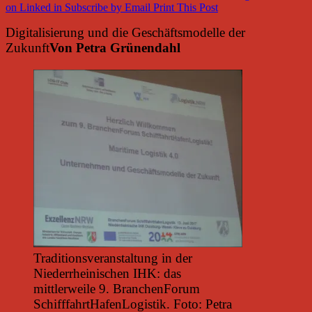
on Linked in
Subscribe by Email
Print This Post
Digitalisierung und die Geschäftsmodelle der
Zukunft
Von Petra Grünendahl
Traditionsveranstaltung in der
Niederrheinischen IHK: das
mittlerweile 9. BranchenForum
SchifffahrtHafenLogistik. Foto: Petra