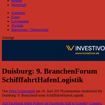
Region
Wirtschaft
Autotests
Essay
Loveparade
Technik
Impressum / Datenschutz
Anzeige
Duisburg: 9. BranchenForum
SchifffahrtHafenLogistik
Von
Petra Grünendahl
am
16. Juni 2017
Kommentare deaktiviert
für
Duisburg: 9. BranchenForum SchifffahrtHafenLogistik
Auf Facebook teilen
Follow on Facebook
Add to Google+
Connect