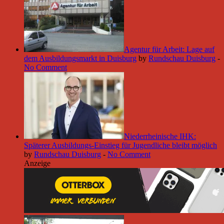
Agentur für Arbeit: Lage auf
dem Ausbildungsmarkt in Duisburg
by
Rundschau Duisburg
-
No Comment
Niederrheinische IHK:
Späterer Ausbildungs-Einstieg für Jugendliche bleibt möglich
by
Rundschau Duisburg
-
No Comment
Anzeige