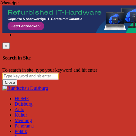
Anzeige
Anzeige
Samstag, August 08, 2026
Friend on Facebook
Follow on Twitter
Subscribe to RSS
Search
×
Search in Site
To search in site, type your keyword and hit enter
Close
HOME
Duisburg
Auto
Kultur
Meinung
Panorama
Politik