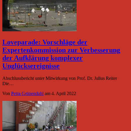
Loveparade: Vorschläge der
Expertenkommission zur Verbesserung
der Aufklärung komplexer
Unglücksereignisse
Abschlussbericht unter Mitwirkung von Prof. Dr. Julius Reiter
Die…
Von
Petra Grünendahl
am
4. April 2022