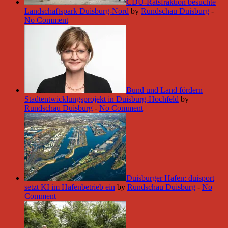
CDU-Ratsfraktion besuchte
Landschaftspark Duisburg-Nord
by
Rundschau Duisburg
-
No Comment
Bund und Land fördern
Stadtentwicklungsprojekt in Duisburg-Hochfeld
by
Rundschau Duisburg
-
No Comment
Duisburger Hafen: duisport
setzt KI im Hafenbetrieb ein
by
Rundschau Duisburg
-
No
Comment