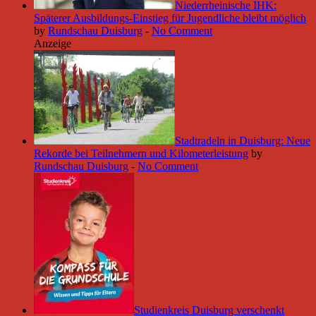
Niederrheinische IHK:
Späterer Ausbildungs-Einstieg für Jugendliche bleibt möglich
by
Rundschau Duisburg
-
No Comment
Anzeige
Stadtradeln in Duisburg: Neue
Rekorde bei Teilnehmern und Kilometerleistung
by
Rundschau Duisburg
-
No Comment
Studienkreis Duisburg verschenkt