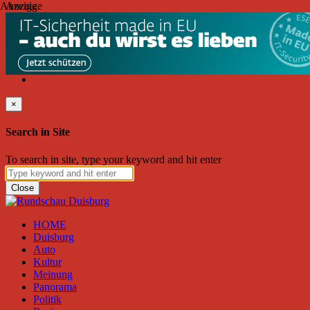
Anzeige
Anzeige
Freitag, August 07, 2026
Friend on Facebook
Follow on Twitter
Subscribe to RSS
Search
×
Search in Site
To search in site, type your keyword and hit enter
Close
HOME
Duisburg
Auto
Kultur
Meinung
Panorama
Politik