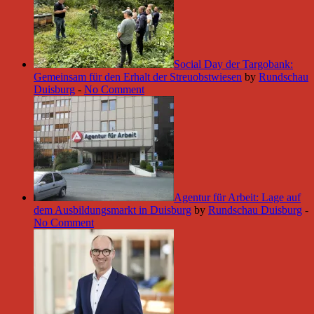
Social Day der Targobank:
Gemeinsam für den Erhalt der Streuobstwiesen
by
Rundschau
Duisburg
-
No Comment
Agentur für Arbeit: Lage auf
dem Ausbildungsmarkt in Duisburg
by
Rundschau Duisburg
-
No Comment