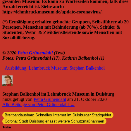
gesamten Museum: Es kann zu Wartezeiten kommen, falls diese
Anzahl erreicht ist. Siehe auch:
https://lehmbruckmuseum.de/update-coronavirus/.
(*) Ermäßigung erhalten gebuchte Gruppen, Selbstführer ab 20
Personen, Menschen mit Behinderung (ab 70%), Schüler &
Studenten, Wehr- & Zivildienstleistende sowie Menschen mit
Sozialhilfebezug.
© 2020
Petra Grünendahl
(Text)
Fotos: Petra Grünendahl (17), Kathrin Balkenhol (1)
Ausbildung
,
Lehmbruck Museum
,
Stephan Balkenhol
Stephan Balkenhol im Lehmbruck Museum in Duisburg
hinzugefügt von
Petra Grünendahl
am
21. Oktober 2020
Alle Beiträge von Petra Grünendahl →
Breitbandausbau: Schnelles Internet im Duisburger Stadtgebiet
Corona: Stadt Duisburg erlässt weitere Schutzmaßnahmen
Teilen