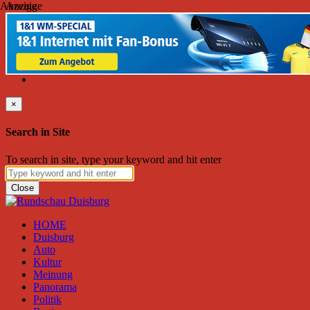
Anzeige
Anzeige
Montag, August 10, 2026
Friend on Facebook
Follow on Twitter
Subscribe to RSS
Search
×
Search in Site
To search in site, type your keyword and hit enter
Close
HOME
Duisburg
Auto
Kultur
Meinung
Panorama
Politik