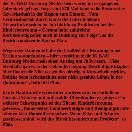
der IG BAU Duisburg-Niederrhein waren im vergangenen
Jahr stark gefragt. Insgesamt 870 Mal kamen die Berater der
Gewerkschaft in der Region zum Einsatz. „Vom
Verdienstausfall durch Kurzarbeit über fehlende
Atemschutzmasken im Job bis hin zu Problemen bei der
Kinderbetreuung – Corona hatte zahlreiche
Rechtsstreitigkeiten auch in Duisburg zur Folge“, so die
Bezirksvorsitzende Karina Pfau.
Wegen der Pandemie habe ein Großteil der Beratungen per
Telefon stattgefunden – hier verzeichnete die IG BAU
Duisburg-Niederrhein einen Anstieg um 70 Prozent. „Viele
Streitfälle gab es in der Gebäudereinigung. Beschäftigte klagten
über finanzielle Nöte wegen des niedrigen Kurzarbeitergeldes,
Defizite beim Arbeitsschutz oder nicht gezahlte Löhne in der
Quarantäne“, berichtet Pfau.
In der Baubranche sei es unter anderem um vorenthaltene
Corona-Prämien und unbezahlte Überstunden gegangen. Ein
weiterer Schwerpunkt sei das Thema Kinderbetreuung
gewesen. „Bauarbeiter, Forstbeschäftigte und Reinigungskräfte
können kein Homeoffice machen. Wenn Kitas und Schulen
geschlossen sind, wird das für sie besonders zum Problem“, so
Pfau.