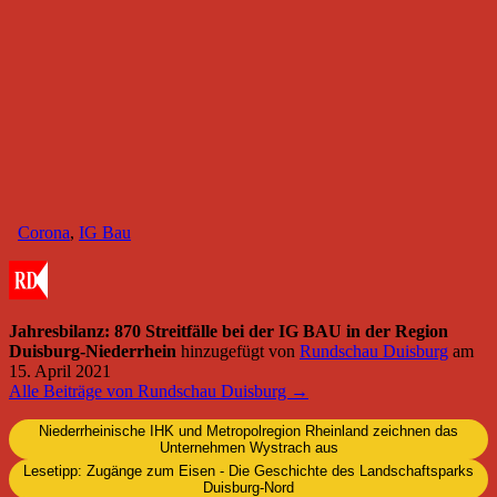
Corona
,
IG Bau
Jahresbilanz: 870 Streitfälle bei der IG BAU in der Region
Duisburg-Niederrhein
hinzugefügt von
Rundschau Duisburg
am
15. April 2021
Alle Beiträge von Rundschau Duisburg →
Niederrheinische IHK und Metropolregion Rheinland zeichnen das
Unternehmen Wystrach aus
Lesetipp: Zugänge zum Eisen - Die Geschichte des Landschaftsparks
Duisburg-Nord