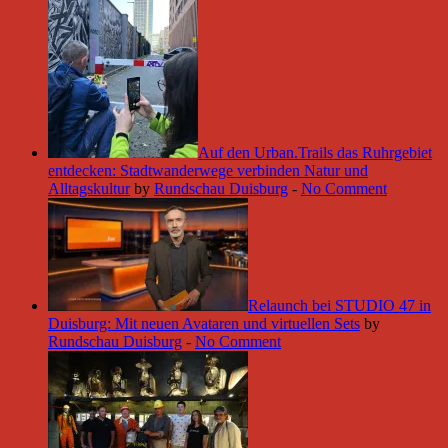
Auf den Urban.Trails das Ruhrgebiet
entdecken: Stadtwanderwege verbinden Natur und
Alltagskultur
by
Rundschau Duisburg
-
No Comment
Relaunch bei STUDIO 47 in
Duisburg: Mit neuen Avataren und virtuellen Sets
by
Rundschau Duisburg
-
No Comment