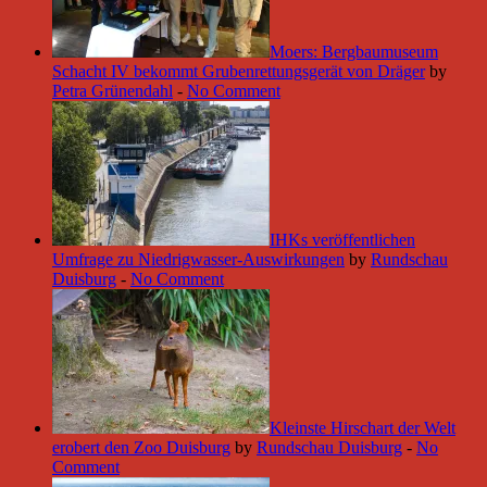
Moers: Bergbaumuseum
Schacht IV bekommt Grubenrettungsgerät von Dräger
by
Petra Grünendahl
-
No Comment
IHKs veröffentlichen
Umfrage zu Niedrigwasser-Auswirkungen
by
Rundschau
Duisburg
-
No Comment
Kleinste Hirschart der Welt
erobert den Zoo Duisburg
by
Rundschau Duisburg
-
No
Comment