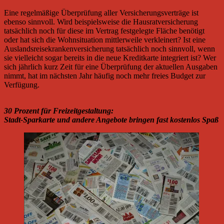
Eine regelmäßige Überprüfung aller Versicherungsverträge ist
ebenso sinnvoll. Wird beispielsweise die Hausratversicherung
tatsächlich noch für diese im Vertrag festgelegte Fläche benötigt
oder hat sich die Wohnsituation mittlerweile verkleinert? Ist eine
Auslandsreisekrankenversicherung tatsächlich noch sinnvoll, wenn
sie vielleicht sogar bereits in die neue Kreditkarte integriert ist? Wer
sich jährlich kurz Zeit für eine Überprüfung der aktuellen Ausgaben
nimmt, hat im nächsten Jahr häufig noch mehr freies Budget zur
Verfügung.
30 Prozent für Freizeitgestaltung:
Stadt-Sparkarte und andere Angebote bringen fast kostenlos Spaß