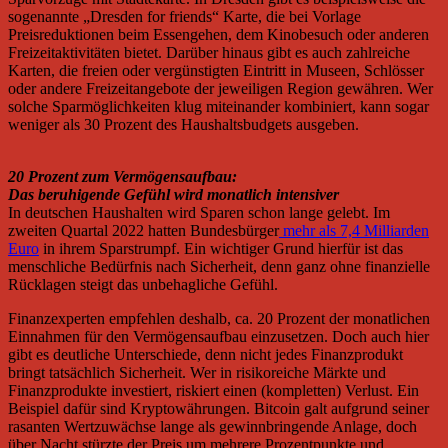
sogenannte „Dresden for friends“ Karte, die bei Vorlage
Preisreduktionen beim Essengehen, dem Kinobesuch oder anderen
Freizeitaktivitäten bietet. Darüber hinaus gibt es auch zahlreiche
Karten, die freien oder vergünstigten Eintritt in Museen, Schlösser
oder andere Freizeitangebote der jeweiligen Region gewähren. Wer
solche Sparmöglichkeiten klug miteinander kombiniert, kann sogar
weniger als 30 Prozent des Haushaltsbudgets ausgeben.
20 Prozent zum Vermögensaufbau:
Das beruhigende Gefühl wird monatlich intensiver
In deutschen Haushalten wird Sparen schon lange gelebt. Im
zweiten Quartal 2022 hatten Bundesbürger
mehr als 7,4 Milliarden
Euro
in ihrem Sparstrumpf. Ein wichtiger Grund hierfür ist das
menschliche Bedürfnis nach Sicherheit, denn ganz ohne finanzielle
Rücklagen steigt das unbehagliche Gefühl.
Finanzexperten empfehlen deshalb, ca. 20 Prozent der monatlichen
Einnahmen für den Vermögensaufbau einzusetzen. Doch auch hier
gibt es deutliche Unterschiede, denn nicht jedes Finanzprodukt
bringt tatsächlich Sicherheit. Wer in risikoreiche Märkte und
Finanzprodukte investiert, riskiert einen (kompletten) Verlust. Ein
Beispiel dafür sind Kryptowährungen. Bitcoin galt aufgrund seiner
rasanten Wertzuwächse lange als gewinnbringende Anlage, doch
über Nacht stürzte der Preis um mehrere Prozentpunkte und