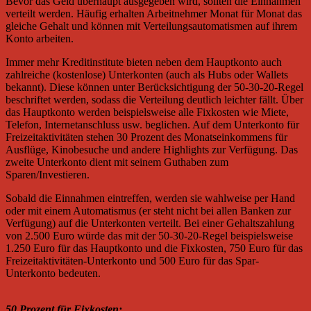
Bevor das Geld überhaupt ausgegeben wird, sollten die Einnahmen
verteilt werden. Häufig erhalten Arbeitnehmer Monat für Monat das
gleiche Gehalt und können mit Verteilungsautomatismen auf ihrem
Konto arbeiten.
Immer mehr Kreditinstitute bieten neben dem Hauptkonto auch
zahlreiche (kostenlose) Unterkonten (auch als Hubs oder Wallets
bekannt). Diese können unter Berücksichtigung der 50-30-20-Regel
beschriftet werden, sodass die Verteilung deutlich leichter fällt. Über
das Hauptkonto werden beispielsweise alle Fixkosten wie Miete,
Telefon, Internetanschluss usw. beglichen. Auf dem Unterkonto für
Freizeitaktivitäten stehen 30 Prozent des Monatseinkommens für
Ausflüge, Kinobesuche und andere Highlights zur Verfügung. Das
zweite Unterkonto dient mit seinem Guthaben zum
Sparen/Investieren.
Sobald die Einnahmen eintreffen, werden sie wahlweise per Hand
oder mit einem Automatismus (er steht nicht bei allen Banken zur
Verfügung) auf die Unterkonten verteilt. Bei einer Gehaltszahlung
von 2.500 Euro würde das mit der 50-30-20-Regel beispielsweise
1.250 Euro für das Hauptkonto und die Fixkosten, 750 Euro für das
Freizeitaktivitäten-Unterkonto und 500 Euro für das Spar-
Unterkonto bedeuten.
50 Prozent für Fixkosten: