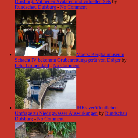
Duisburg: Mit neuen Avataren und virtuellen Sets
by
Rundschau Duisburg
-
No Comment
Moers: Bergbaumuseum
Schacht IV bekommt Grubenrettungsgerät von Dräger
by
Petra Grünendahl
-
No Comment
IHKs veröffentlichen
Umfrage zu Niedrigwasser-Auswirkungen
by
Rundschau
Duisburg
-
No Comment