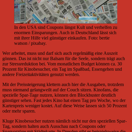
In den USA sind Coupons längst Kult und verhelfen zu
enormen Einsparungen. Auch in Deutschland lässt sich
mit ihrer Hilfe viel günstiger einkaufen. Foto: bertie
watson / pixabay.
Wer arbeitet, muss und darf sich auch regelmäßig eine Auszeit
gönnen. Das ist nicht nur Balsam für die Seele, sondern trägt auch
zur Stressreduktion bei. Vom monatlichen Budget können ca. 30
Prozent für Kinobesucher, ein Tag im Spaßbad, Essengehen und
andere Freizeitaktivitäten genutzt werden.
Mit der Preissteigerung klettern auch hier die Ausgaben, trotzdem
muss niemand gelangweilt auf der Couch sitzen. Kinofans, die
spezielle Spar-Tage nutzen, können den Blockbuster deutlich
günstiger sehen. Fast jedes Kino hat einen Tag pro Woche, wo der
Kartenpreis weniger kostet. Auf diese Weise lassen sich 50 Prozent
oder mehr sparen.
Kluge Kinobesucher nutzen nämlich nicht nur den speziellen Spar-
Tag, sondern halten auch Ausschau nach Coupons oder
Sparvorzüge mit Städtekarte. In Dresden gibt es beispielsweise die