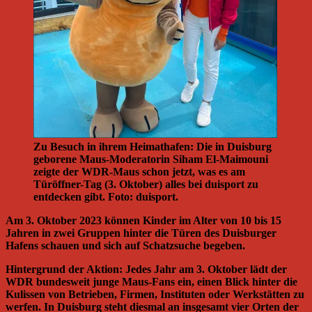
Zu Besuch in ihrem Heimathafen: Die in Duisburg
geborene Maus-Moderatorin Siham El-Maimouni
zeigte der WDR-Maus schon jetzt, was es am
Türöffner-Tag (3. Oktober) alles bei duisport zu
entdecken gibt. Foto: duisport.
Am 3. Oktober 2023 können Kinder im Alter von 10 bis 15
Jahren in zwei Gruppen hinter die Türen des Duisburger
Hafens schauen und sich auf Schatzsuche begeben.
Hintergrund der Aktion: Jedes Jahr am 3. Oktober lädt der
WDR bundesweit junge Maus-Fans ein, einen Blick hinter die
Kulissen von Betrieben, Firmen, Instituten oder Werkstätten zu
werfen. In Duisburg steht diesmal an insgesamt vier Orten der