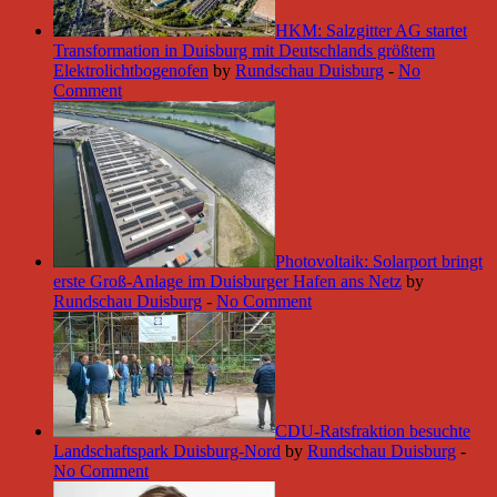
HKM: Salzgitter AG startet
Transformation in Duisburg mit Deutschlands größtem
Elektrolichtbogenofen
by
Rundschau Duisburg
-
No
Comment
Photovoltaik: Solarport bringt
erste Groß-Anlage im Duisburger Hafen ans Netz
by
Rundschau Duisburg
-
No Comment
CDU-Ratsfraktion besuchte
Landschaftspark Duisburg-Nord
by
Rundschau Duisburg
-
No Comment