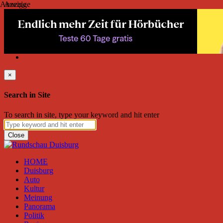
Anzeige
Anzeige
Freitag, August 07, 2026
Friend on Facebook
Follow on Twitter
Subscribe to RSS
Search
×
Search in Site
To search in site, type your keyword and hit enter
Close
HOME
Duisburg
Auto
Kultur
Meinung
Panorama
Politik