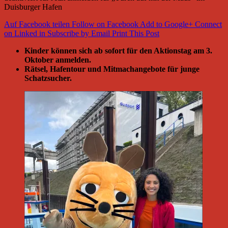
Duisburger Hafen
Auf Facebook teilen
Follow on Facebook
Add to Google+
Connect
on Linked in
Subscribe by Email
Print This Post
Kinder können sich ab sofort für den Aktionstag am 3.
Oktober anmelden.
Rätsel, Hafentour und Mitmachangebote für junge
Schatzsucher.