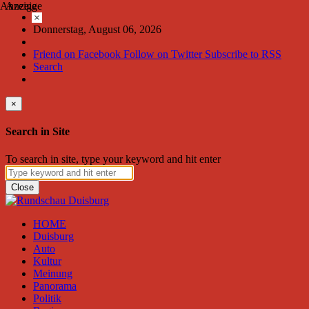
Anzeige
Anzeige
×
Donnerstag, August 06, 2026
Friend on Facebook
Follow on Twitter
Subscribe to RSS
Search
×
Search in Site
To search in site, type your keyword and hit enter
Close
HOME
Duisburg
Auto
Kultur
Meinung
Panorama
Politik