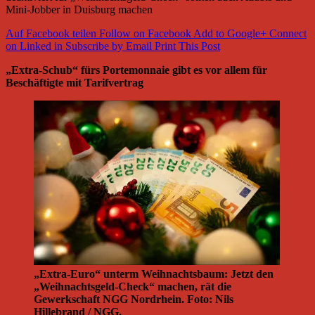
Mini-Jobber in Duisburg machen
Auf Facebook teilen
Follow on Facebook
Add to Google+
Connect
on Linked in
Subscribe by Email
Print This Post
„Extra-Schub“ fürs Portemonnaie gibt es vor allem für
Beschäftigte mit Tarifvertrag
„Extra-Euro“ unterm Weihnachtsbaum: Jetzt den
„Weihnachtsgeld-Check“ machen, rät die
Gewerkschaft NGG Nordrhein. Foto: Nils
Hillebrand / NGG.