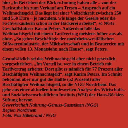
hin: „In Betrieben der Bäcker-Innung haben alle – von der
Backstube bis zum Verkauf am Tresen – Anspruch auf ein
Weihnachtsgeld. Das liegt bei einer Vollzeitkraft zwischen 250
und 550 Euro – je nachdem, wie lange der Geselle oder die
Fachverkäuferin schon in der Bäckerei arbeitet“, so NGG-
Geschäftsführer Karim Peters. Außerdem falle das
Weihnachtsgeld mit einem Tarifvertrag meistens höher aus als
ohne. „So gehen Beschäftigte der nordrhein-westfälischen
Süßwarenindustrie, der Milchwirtschaft und in Brauereien mit
einem vollen 13. Monatslohn nach Hause“, sagt Peters.
Grundsätzlich sei das Weihnachtsgeld aber nicht gesetzlich
vorgeschrieben. „Im Vorteil ist, wer in einem Betrieb mit
Tarifvertrag arbeitet: Dort gibt es nämlich für 77 Prozent aller
Beschäftigten Weihnachtsgeld“, sagt Karim Peters. Im Schnitt
bekommt aber nur gut die Hälfte (52 Prozent) aller
Beschäftigten Weihnachtsgeld, so die NGG Nordrhein. Das
gehe aus einer aktuellen bundesweiten Analyse des Wirtschafts-
und Sozialwissenschaftlichen Instituts (WSI) der Hans-Böckler-
Stiftung hervor.
Gewerkschaft Nahrung-Genuss-Gaststätten (NGG)
Region Nordrhein
Foto: Nils Hillebrand / NGG