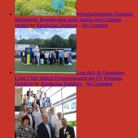
Wirtschaftsbetriebe Duisburg
informieren: Regenbecken sicher nutzen und Gefahren
meiden
by
Rundschau Duisburg
-
No Comment
Lern dich fit: Duisburger
Lions Clubs stärken Ferienprogramm des SV Rhenania
Hamborn
by
Rundschau Duisburg
-
No Comment