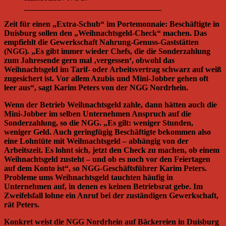
__________________________________
Zeit für einen „Extra-Schub“ im Portemonnaie: Beschäftigte in
Duisburg sollen den „Weihnachtsgeld-Check“ machen. Das
empfiehlt die Gewerkschaft Nahrung-Genuss-Gaststätten
(NGG). „Es gibt immer wieder Chefs, die die Sonderzahlung
zum Jahresende gern mal ‚vergessen‘, obwohl das
Weihnachtsgeld im Tarif- oder Arbeitsvertrag schwarz auf weiß
zugesichert ist. Vor allem Azubis und Mini-Jobber gehen oft
leer aus“, sagt Karim Peters von der NGG Nordrhein.
Wenn der Betrieb Weihnachtsgeld zahle, dann hätten auch die
Mini-Jobber im selben Unternehmen Anspruch auf die
Sonderzahlung, so die NGG. „Es gilt: weniger Stunden,
weniger Geld. Auch geringfügig Beschäftigte bekommen also
eine Lohntüte mit Weihnachtsgeld – abhängig von der
Arbeitszeit. Es lohnt sich, jetzt den Check zu machen, ob einem
Weihnachtsgeld zusteht – und ob es noch vor den Feiertagen
auf dem Konto ist“, so NGG-Geschäftsführer Karim Peters.
Probleme ums Weihnachtsgeld tauchten häufig in
Unternehmen auf, in denen es keinen Betriebsrat gebe. Im
Zweifelsfall lohne ein Anruf bei der zuständigen Gewerkschaft,
rät Peters.
Konkret weist die NGG Nordrhein auf Bäckereien in Duisburg