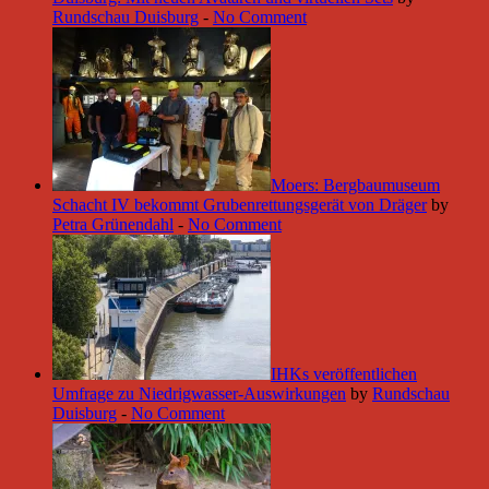
Rundschau Duisburg
-
No Comment
Moers: Bergbaumuseum
Schacht IV bekommt Grubenrettungsgerät von Dräger
by
Petra Grünendahl
-
No Comment
IHKs veröffentlichen
Umfrage zu Niedrigwasser-Auswirkungen
by
Rundschau
Duisburg
-
No Comment