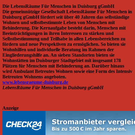
Die LebensRäume Für Menschen in Duisburg gGmbH
Die gemeinnützige Gesellschaft LebensRäume Für Menschen in
Duisburg gGmbH fördert seit über 40 Jahren das selbständige
Wohnen und selbstbestimmte Leben von Menschen mit
Behinderung. Die Kernaufgabe besteht darin, Menschen mit
Beeinträchtigungen in ihren Interessen zu stärken und
Selbstbestimmung und Teilhabe in allen Lebensbereichen zu
fördern und neue Perspektiven zu ermöglichen. So bieten sie
Wohnhilfen und individuelle Beratung im Rahmen der
Eingliederungshilfe an. An sieben Standorten bieten sie
Wohnstätten im Duisburger Stadtgebiet mit insgesamt 178
Plätzen für Menschen mit Behinderung an. Darüber hinaus
wird Ambulant Betreutes Wohnen sowie eine Form des Intensiv
Betreuten Wohnens angeboten.
www.lebensraeume-duisburg.de
LebensRäume Für Menschen in Duisburg gGmbH
Anzeige