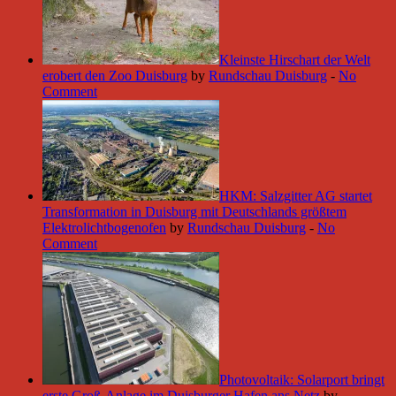
Kleinste Hirschart der Welt
erobert den Zoo Duisburg
by
Rundschau Duisburg
-
No
Comment
HKM: Salzgitter AG startet
Transformation in Duisburg mit Deutschlands größtem
Elektrolichtbogenofen
by
Rundschau Duisburg
-
No
Comment
Photovoltaik: Solarport bringt
erste Groß-Anlage im Duisburger Hafen ans Netz
by