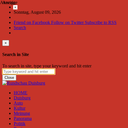
Anzeige
Anzeige
×
Sonntag, August 09, 2026
Friend on Facebook
Follow on Twitter
Subscribe to RSS
Search
×
Search in Site
To search in site, type your keyword and hit enter
Close
HOME
Duisburg
Auto
Kultur
Meinung
Panorama
Politik