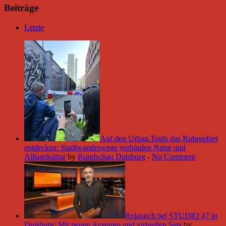
Beiträge
Letzte
Auf den Urban.Trails das Ruhrgebiet
entdecken: Stadtwanderwege verbinden Natur und
Alltagskultur
by
Rundschau Duisburg
-
No Comment
Relaunch bei STUDIO 47 in
Duisburg: Mit neuen Avataren und virtuellen Sets
by