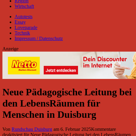
Region
Wirtschaft
Autotests
Essay
Loveparade
Technik
Impressum / Datenschutz
Anzeige
Neue Pädagogische Leitung bei
den LebensRäumen für
Menschen in Duisburg
Von
Rundschau Duisburg
am
6. Februar 2025
Kommentare
deaktiviert
für Neue Pädagogische Leitung bei den LebensRäumen