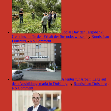
Social Day der Targobank:
Gemeinsam für den Erhalt der Streuobstwiesen
by
Rundschau
Duisburg
-
No Comment
Agentur für Arbeit: Lage auf
dem Ausbildungsmarkt in Duisburg
by
Rundschau Duisburg
-
No Comment