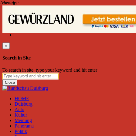
Anzeige
Anzeige
Freitag, August 07, 2026
Friend on Facebook
Follow on Twitter
Subscribe to RSS
Search
×
Search in Site
To search in site, type your keyword and hit enter
Close
HOME
Duisburg
Auto
Kultur
Meinung
Panorama
Politik