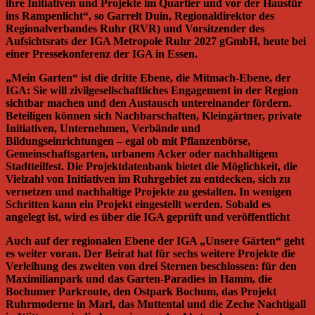
ihre Initiativen und Projekte im Quartier und vor der Haustür
ins Rampenlicht“, so Garrelt Duin, Regionaldirektor des
Regionalverbandes Ruhr (RVR) und Vorsitzender des
Aufsichtsrats der IGA Metropole Ruhr 2027 gGmbH, heute bei
einer Pressekonferenz der IGA in Essen.
„Mein Garten“ ist die dritte Ebene, die Mitmach-Ebene, der
IGA: Sie will zivilgesellschaftliches Engagement in der Region
sichtbar machen und den Austausch untereinander fördern.
Beteiligen können sich Nachbarschaften, Kleingärtner, private
Initiativen, Unternehmen, Verbände und
Bildungseinrichtungen – egal ob mit Pflanzenbörse,
Gemeinschaftsgarten, urbanem Acker oder nachhaltigem
Stadtteilfest. Die Projektdatenbank bietet die Möglichkeit, die
Vielzahl von Initiativen im Ruhrgebiet zu entdecken, sich zu
vernetzen und nachhaltige Projekte zu gestalten. In wenigen
Schritten kann ein Projekt eingestellt werden. Sobald es
angelegt ist, wird es über die IGA geprüft und veröffentlicht
Auch auf der regionalen Ebene der IGA „Unsere Gärten“ geht
es weiter voran. Der Beirat hat für sechs weitere Projekte die
Verleihung des zweiten von drei Sternen beschlossen: für den
Maximilianpark und das Garten-Paradies in Hamm, die
Bochumer Parkroute, den Ostpark Bochum, das Projekt
Ruhrmoderne in Marl, das Muttental und die Zeche Nachtigall