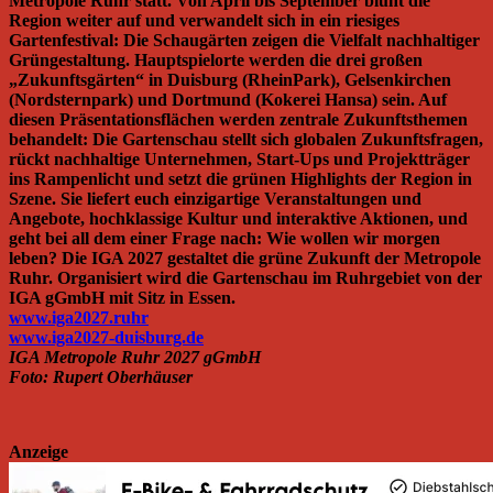
Metropole Ruhr statt. Von April bis September blüht die
Region weiter auf und verwandelt sich in ein riesiges
Gartenfestival: Die Schaugärten zeigen die Vielfalt nachhaltiger
Grüngestaltung. Hauptspielorte werden die drei großen
„Zukunftsgärten“ in Duisburg (RheinPark), Gelsenkirchen
(Nordsternpark) und Dortmund (Kokerei Hansa) sein. Auf
diesen Präsentationsflächen werden zentrale Zukunftsthemen
behandelt: Die Gartenschau stellt sich globalen Zukunftsfragen,
rückt nachhaltige Unternehmen, Start-Ups und Projektträger
ins Rampenlicht und setzt die grünen Highlights der Region in
Szene. Sie liefert euch einzigartige Veranstaltungen und
Angebote, hochklassige Kultur und interaktive Aktionen, und
geht bei all dem einer Frage nach: Wie wollen wir morgen
leben? Die IGA 2027 gestaltet die grüne Zukunft der Metropole
Ruhr. Organisiert wird die Gartenschau im Ruhrgebiet von der
IGA gGmbH mit Sitz in Essen.
www.iga2027.ruhr
www.iga2027-duisburg.de
IGA Metropole Ruhr 2027 gGmbH
Foto: Rupert Oberhäuser
Anzeige