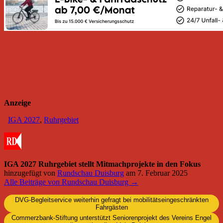
Anzeige
IGA 2027
,
Ruhrgebiet
IGA 2027 Ruhrgebiet stellt Mitmachprojekte in den Fokus
hinzugefügt von
Rundschau Duisburg
am
7. Februar 2025
Alle Beiträge von Rundschau Duisburg →
DVG-Begleitservice weiterhin gefragt bei mobilitätseingeschränkten
Fahrgästen
Commerzbank-Stiftung unterstützt Seniorenprojekt des Vereins Engel