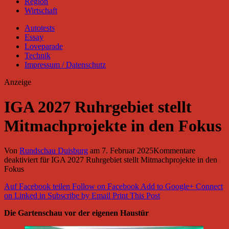
Region
Wirtschaft
Autotests
Essay
Loveparade
Technik
Impressum / Datenschutz
Anzeige
IGA 2027 Ruhrgebiet stellt
Mitmachprojekte in den Fokus
Von
Rundschau Duisburg
am
7. Februar 2025
Kommentare
deaktiviert
für IGA 2027 Ruhrgebiet stellt Mitmachprojekte in den
Fokus
Auf Facebook teilen
Follow on Facebook
Add to Google+
Connect
on Linked in
Subscribe by Email
Print This Post
Die Gartenschau vor der eigenen Haustür