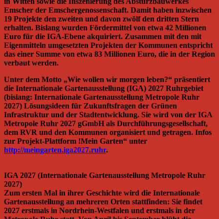
in Witten sowie die Inszenierung des Absturzbauwerkes
Emscher der Emschergenossenschaft. Damit haben inzwischen
19 Projekte den zweiten und davon zwölf den dritten Stern
erhalten. Bislang wurden Fördermittel von etwa 42 Millionen
Euro für die IGA-Ebene akquiriert. Zusammen mit den mit
Eigenmitteln umgesetzten Projekten der Kommunen entspricht
das einer Summe von etwa 83 Millionen Euro, die in der Region
verbaut werden.
Unter dem Motto „Wie wollen wir morgen leben?“ präsentiert
die Internationale Gartenausstellung (IGA) 2027 Ruhrgebiet
(bislang: Internationale Gartenausstellung Metropole Ruhr
2027) Lösungsideen für Zukunftsfragen der Grünen
Infrastruktur und der Stadtentwicklung. Sie wird von der IGA
Metropole Ruhr 2027 gGmbH als Durchführungsgesellschaft,
dem RVR und den Kommunen organisiert und getragen. Infos
zur Projekt-Plattform !Mein Garten“ unter
http://meingarten.iga2027.ruhr
.
IGA 2027 (Internationale Gartenausstellung Metropole Ruhr
2027)
Zum ersten Mal in ihrer Geschichte wird die Internationale
Gartenausstellung an mehreren Orten stattfinden: Sie findet
2027 erstmals in Nordrhein-Westfalen und erstmals in der