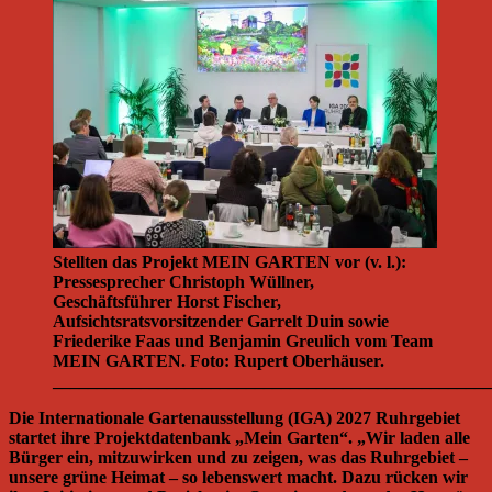
Stellten das Projekt MEIN GARTEN vor (v. l.):
Pressesprecher Christoph Wüllner,
Geschäftsführer Horst Fischer,
Aufsichtsratsvorsitzender Garrelt Duin sowie
Friederike Faas und Benjamin Greulich vom Team
MEIN GARTEN. Foto: Rupert Oberhäuser.
__________________________________________________
Die Internationale Gartenausstellung (IGA) 2027 Ruhrgebiet
startet ihre Projektdatenbank „Mein Garten“. „Wir laden alle
Bürger ein, mitzuwirken und zu zeigen, was das Ruhrgebiet –
unsere grüne Heimat – so lebenswert macht. Dazu rücken wir