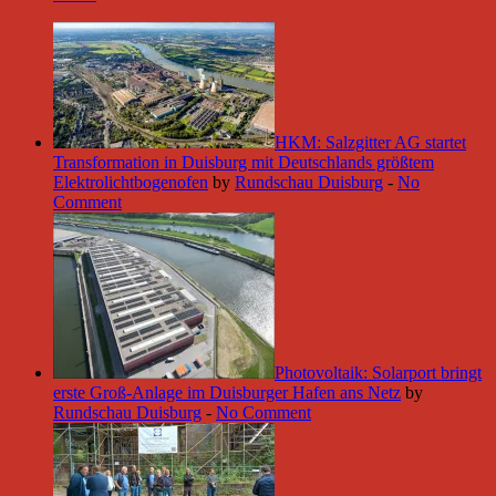
HKM: Salzgitter AG startet
Transformation in Duisburg mit Deutschlands größtem
Elektrolichtbogenofen
by
Rundschau Duisburg
-
No
Comment
Photovoltaik: Solarport bringt
erste Groß-Anlage im Duisburger Hafen ans Netz
by
Rundschau Duisburg
-
No Comment