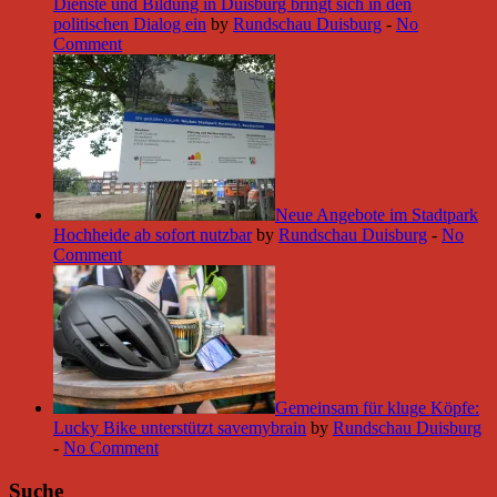
Dienste und Bildung in Duisburg bringt sich in den
politischen Dialog ein
by
Rundschau Duisburg
-
No
Comment
Neue Angebote im Stadtpark
Hochheide ab sofort nutzbar
by
Rundschau Duisburg
-
No
Comment
Gemeinsam für kluge Köpfe:
Lucky Bike unterstützt savemybrain
by
Rundschau Duisburg
-
No Comment
Suche