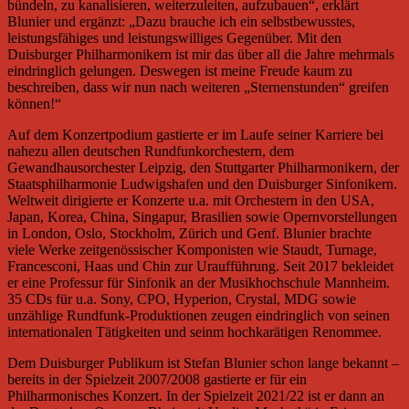
bündeln, zu kanalisieren, weiterzuleiten, aufzubauen“, erklärt
Blunier und ergänzt: „Dazu brauche ich ein selbstbewusstes,
leistungsfähiges und leistungswilliges Gegenüber. Mit den
Duisburger Philharmonikern ist mir das über all die Jahre mehrmals
eindringlich gelungen. Deswegen ist meine Freude kaum zu
beschreiben, dass wir nun nach weiteren „Sternenstunden“ greifen
können!“
Auf dem Konzertpodium gastierte er im Laufe seiner Karriere bei
nahezu allen deutschen Rundfunkorchestern, dem
Gewandhausorchester Leipzig, den Stuttgarter Philharmonikern, der
Staatsphilharmonie Ludwigshafen und den Duisburger Sinfonikern.
Weltweit dirigierte er Konzerte u.a. mit Orchestern in den USA,
Japan, Korea, China, Singapur, Brasilien sowie Opernvorstellungen
in London, Oslo, Stockholm, Zürich und Genf. Blunier brachte
viele Werke zeitgenössischer Komponisten wie Staudt, Turnage,
Francesconi, Haas und Chin zur Uraufführung. Seit 2017 bekleidet
er eine Professur für Sinfonik an der Musikhochschule Mannheim.
35 CDs für u.a. Sony, CPO, Hyperion, Crystal, MDG sowie
unzählige Rundfunk-Produktionen zeugen eindringlich von seinen
internationalen Tätigkeiten und seinm hochkarätigen Renommee.
Dem Duisburger Publikum ist Stefan Blunier schon lange bekannt –
bereits in der Spielzeit 2007/2008 gastierte er für ein
Philharmonisches Konzert. In der Spielzeit 2021/22 ist er dann an