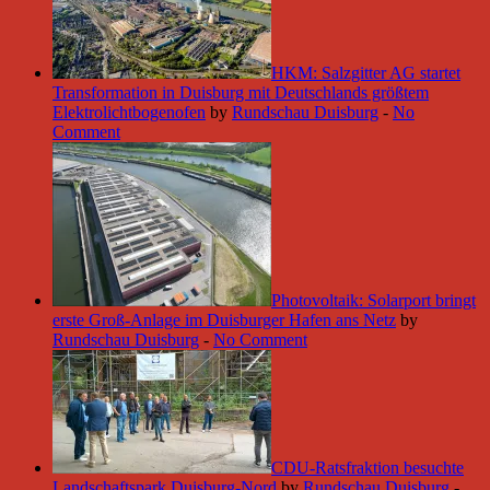
HKM: Salzgitter AG startet
Transformation in Duisburg mit Deutschlands größtem
Elektrolichtbogenofen
by
Rundschau Duisburg
-
No
Comment
Photovoltaik: Solarport bringt
erste Groß-Anlage im Duisburger Hafen ans Netz
by
Rundschau Duisburg
-
No Comment
CDU-Ratsfraktion besuchte
Landschaftspark Duisburg-Nord
by
Rundschau Duisburg
-