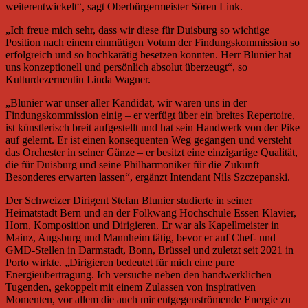
weiterentwickelt“, sagt Oberbürgermeister Sören Link.
„Ich freue mich sehr, dass wir diese für Duisburg so wichtige
Position nach einem einmütigen Votum der Findungskommission so
erfolgreich und so hochkarätig besetzen konnten. Herr Blunier hat
uns konzeptionell und persönlich absolut überzeugt“, so
Kulturdezernentin Linda Wagner.
„Blunier war unser aller Kandidat, wir waren uns in der
Findungskommission einig – er verfügt über ein breites Repertoire,
ist künstlerisch breit aufgestellt und hat sein Handwerk von der Pike
auf gelernt. Er ist einen konsequenten Weg gegangen und versteht
das Orchester in seiner Gänze – er besitzt eine einzigartige Qualität,
die für Duisburg und seine Philharmoniker für die Zukunft
Besonderes erwarten lassen“, ergänzt Intendant Nils Szczepanski.
Der Schweizer Dirigent Stefan Blunier studierte in seiner
Heimatstadt Bern und an der Folkwang Hochschule Essen Klavier,
Horn, Komposition und Dirigieren. Er war als Kapellmeister in
Mainz, Augsburg und Mannheim tätig, bevor er auf Chef- und
GMD-Stellen in Darmstadt, Bonn, Brüssel und zuletzt seit 2021 in
Porto wirkte. „Dirigieren bedeutet für mich eine pure
Energieübertragung. Ich versuche neben den handwerklichen
Tugenden, gekoppelt mit einem Zulassen von inspirativen
Momenten, vor allem die auch mir entgegenströmende Energie zu