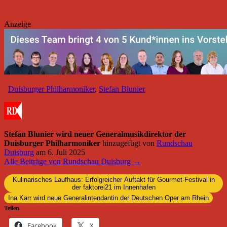
Anzeige
Duisburger Philharmoniker
,
Stefan Blunier
Stefan Blunier wird neuer Generalmusikdirektor der
Duisburger Philharmoniker
hinzugefügt von
Rundschau
Duisburg
am
6. Juli 2025
Alle Beiträge von Rundschau Duisburg →
Kulinarisches Laufhaus: Erfolgreicher Auftakt für Gourmet-Festival in
der faktorei21 im Innenhafen
Ina Karr wird neue Generalintendantin der Deutschen Oper am Rhein
Teilen
Facebook
X