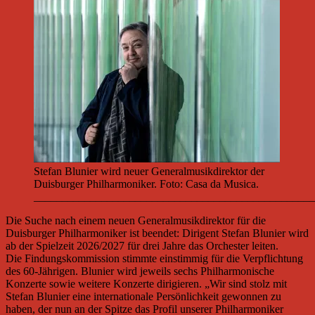
Stefan Blunier wird neuer Generalmusikdirektor der
Duisburger Philharmoniker. Foto: Casa da Musica.
__________________________________________________
Die Suche nach einem neuen Generalmusikdirektor für die
Duisburger Philharmoniker ist beendet: Dirigent Stefan Blunier wird
ab der Spielzeit 2026/2027 für drei Jahre das Orchester leiten.
Die Findungskommission stimmte einstimmig für die Verpflichtung
des 60-Jährigen. Blunier wird jeweils sechs Philharmonische
Konzerte sowie weitere Konzerte dirigieren. „Wir sind stolz mit
Stefan Blunier eine internationale Persönlichkeit gewonnen zu
haben, der nun an der Spitze das Profil unserer Philharmoniker