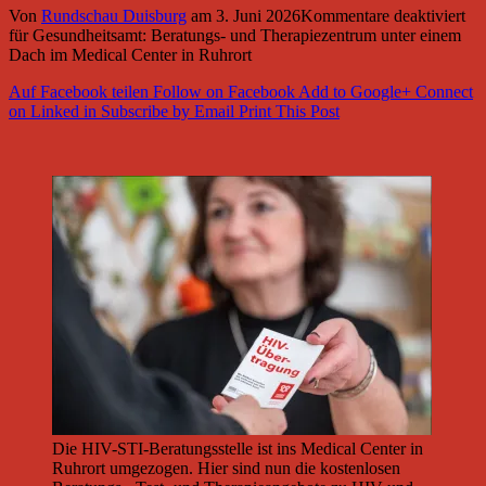
Von
Rundschau Duisburg
am
3. Juni 2026
Kommentare deaktiviert
für Gesundheitsamt: Beratungs- und Therapiezentrum unter einem
Dach im Medical Center in Ruhrort
Auf Facebook teilen
Follow on Facebook
Add to Google+
Connect
on Linked in
Subscribe by Email
Print This Post
Die HIV-STI-Beratungsstelle ist ins Medical Center in
Ruhrort umgezogen. Hier sind nun die kostenlosen