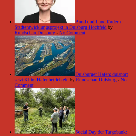
Bund und Land fördern
Stadtentwicklungsprojekt in Duisburg-Hochfeld
by
Rundschau Duisburg
-
No Comment
Duisburger Hafen: duisport
setzt KI im Hafenbetrieb ein
by
Rundschau Duisburg
-
No
Comment
Social Day der Targobank: