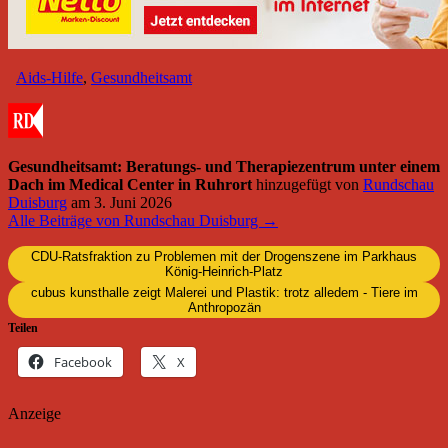
Aids-Hilfe
,
Gesundheitsamt
Gesundheitsamt: Beratungs- und Therapiezentrum unter einem
Dach im Medical Center in Ruhrort
hinzugefügt von
Rundschau
Duisburg
am
3. Juni 2026
Alle Beiträge von Rundschau Duisburg →
CDU-Ratsfraktion zu Problemen mit der Drogenszene im Parkhaus
König-Heinrich-Platz
cubus kunsthalle zeigt Malerei und Plastik: trotz alledem - Tiere im
Anthropozän
Teilen
Facebook
X
Anzeige