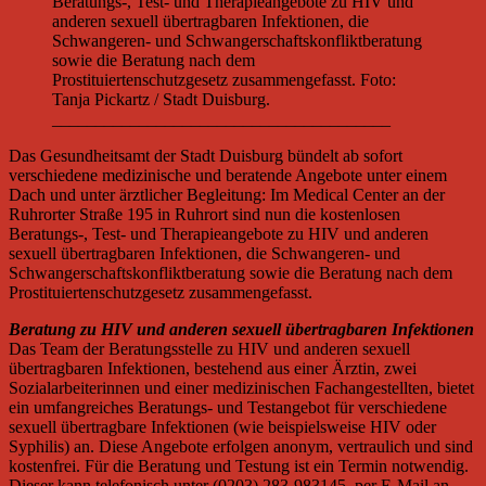
Beratungs-, Test- und Therapieangebote zu HIV und
anderen sexuell übertragbaren Infektionen, die
Schwangeren- und Schwangerschaftskonfliktberatung
sowie die Beratung nach dem
Prostituiertenschutzgesetz zusammengefasst. Foto:
Tanja Pickartz / Stadt Duisburg.
_______________________________________
Das Gesundheitsamt der Stadt Duisburg bündelt ab sofort
verschiedene medizinische und beratende Angebote unter einem
Dach und unter ärztlicher Begleitung: Im Medical Center an der
Ruhrorter Straße 195 in Ruhrort sind nun die kostenlosen
Beratungs-, Test- und Therapieangebote zu HIV und anderen
sexuell übertragbaren Infektionen, die Schwangeren- und
Schwangerschaftskonfliktberatung sowie die Beratung nach dem
Prostituiertenschutzgesetz zusammengefasst.
Beratung zu HIV und anderen sexuell übertragbaren Infektionen
Das Team der Beratungsstelle zu HIV und anderen sexuell
übertragbaren Infektionen, bestehend aus einer Ärztin, zwei
Sozialarbeiterinnen und einer medizinischen Fachangestellten, bietet
ein umfangreiches Beratungs- und Testangebot für verschiedene
sexuell übertragbare Infektionen (wie beispielsweise HIV oder
Syphilis) an. Diese Angebote erfolgen anonym, vertraulich und sind
kostenfrei. Für die Beratung und Testung ist ein Termin notwendig.
Dieser kann telefonisch unter (0203) 283-983145, per E-Mail an