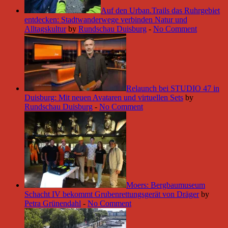
Auf den Urban.Trails das Ruhrgebiet
entdecken: Stadtwanderwege verbinden Natur und
Alltagskultur
by
Rundschau Duisburg
-
No Comment
Relaunch bei STUDIO 47 in
Duisburg: Mit neuen Avataren und virtuellen Sets
by
Rundschau Duisburg
-
No Comment
Moers: Bergbaumuseum
Schacht IV bekommt Grubenrettungsgerät von Dräger
by
Petra Grünendahl
-
No Comment