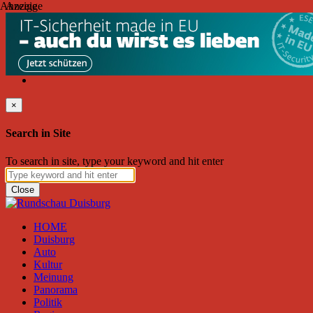
Anzeige
Anzeige
Freitag, August 07, 2026
Friend on Facebook
Follow on Twitter
Subscribe to RSS
Search
×
Search in Site
To search in site, type your keyword and hit enter
Close
HOME
Duisburg
Auto
Kultur
Meinung
Panorama
Politik