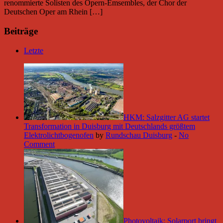
renommierte Solisten des Opern-Emsembles, der Chor der
Deutschen Oper am Rhein […]
Beiträge
Letzte
HKM: Salzgitter AG startet
Transformation in Duisburg mit Deutschlands größtem
Elektrolichtbogenofen
by
Rundschau Duisburg
-
No
Comment
Photovoltaik: Solarport bringt