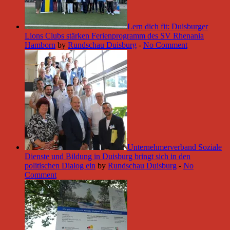
Lern dich fit: Duisburger
Lions Clubs stärken Ferienprogramm des SV Rhenania
Hamborn
by
Rundschau Duisburg
-
No Comment
Unternehmerverband Soziale
Dienste und Bildung in Duisburg bringt sich in den
politischen Dialog ein
by
Rundschau Duisburg
-
No
Comment