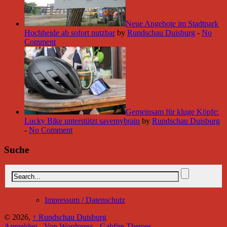
Neue Angebote im Stadtpark
Hochheide ab sofort nutzbar
by
Rundschau Duisburg
-
No
Comment
Gemeinsam für kluge Köpfe:
Lucky Bike unterstützt savemybrain
by
Rundschau Duisburg
-
No Comment
Suche
Impressum / Datenschutz
© 2026,
↑
Rundschau Duisburg
Anmelden
-
Von Wordpress
-
Gabfire Themes