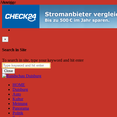
Anzeige
Anzeige
Montag, August 10, 2026
Friend on Facebook
Follow on Twitter
Subscribe to RSS
Search
×
Search in Site
To search in site, type your keyword and hit enter
Close
HOME
Duisburg
Auto
Kultur
Meinung
Panorama
Politik