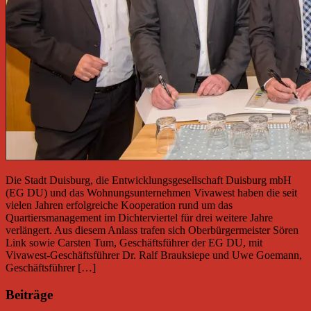
Die Stadt Duisburg, die Entwicklungsgesellschaft Duisburg mbH
(EG DU) und das Wohnungsunternehmen Vivawest haben die seit
vielen Jahren erfolgreiche Kooperation rund um das
Quartiersmanagement im Dichterviertel für drei weitere Jahre
verlängert. Aus diesem Anlass trafen sich Oberbürgermeister Sören
Link sowie Carsten Tum, Geschäftsführer der EG DU, mit
Vivawest-Geschäftsführer Dr. Ralf Brauksiepe und Uwe Goemann,
Geschäftsführer […]
Beiträge