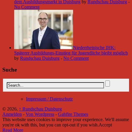
dem Ausbildungsmarkt in Duisburg
by
Rundschau Duisburg
-
No Comment
Niederrheinische IHK:
Späterer Ausbildungs-Einstieg für Jugendliche bleibt möglich
by
Rundschau Duisburg
-
No Comment
Suche
Impressum / Datenschutz
© 2026,
↑
Rundschau Duisburg
Anmelden
-
Von Wordpress
-
Gabfire Themes
This website uses cookies to improve your experience. We'll assume
you're ok with this, but you can opt-out if you wish.
Accept
Read More