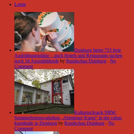
Letzte
Duisburg bietet 733 freie
Ausbildungsplätze – auch Hotels und Restaurants suchen
noch 34 Auszubildende
by
Rundschau Duisburg
-
No
Comment
Kulturrucksack NRW:
Sommerferienworkshop „Abenteuer Kunst“ in der cubus
kunsthalle in Duisburg
by
Rundschau Duisburg
-
No
Comment