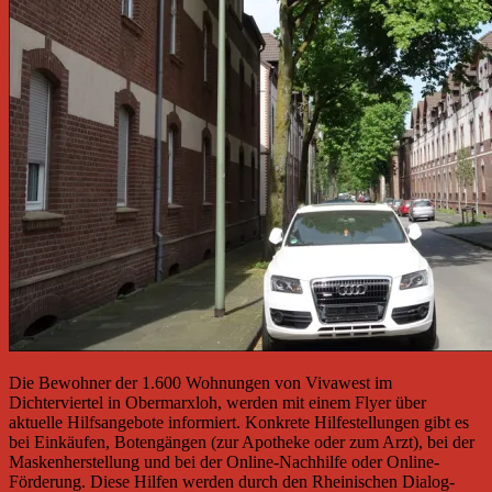
Die Bewohner der 1.600 Wohnungen von Vivawest im
Dichterviertel in Obermarxloh, werden mit einem Flyer über
aktuelle Hilfsangebote informiert. Konkrete Hilfestellungen gibt es
bei Einkäufen, Botengängen (zur Apotheke oder zum Arzt), bei der
Maskenherstellung und bei der Online-Nachhilfe oder Online-
Förderung. Diese Hilfen werden durch den Rheinischen Dialog-