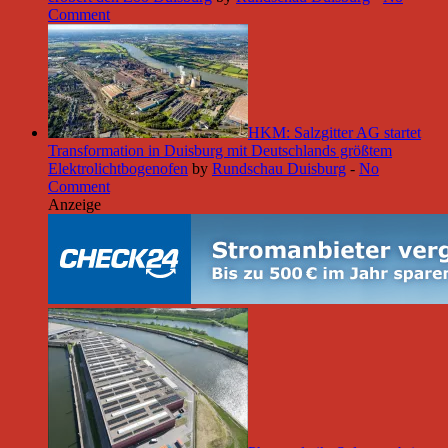
Comment
HKM: Salzgitter AG startet
Transformation in Duisburg mit Deutschlands größtem
Elektrolichtbogenofen
by
Rundschau Duisburg
-
No
Comment
Anzeige