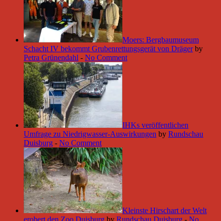
Moers: Bergbaumuseum
Schacht IV bekommt Grubenrettungsgerät von Dräger
by
Petra Grünendahl
-
No Comment
IHKs veröffentlichen
Umfrage zu Niedrigwasser-Auswirkungen
by
Rundschau
Duisburg
-
No Comment
Kleinste Hirschart der Welt
erobert den Zoo Duisburg
by
Rundschau Duisburg
-
No