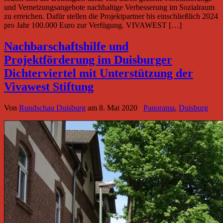
und Vernetzungsangebote nachhaltige Verbesserung im Sozialraum
zu erreichen. Dafür stellen die Projektpartner bis einschließlich 2024
pro Jahr 100.000 Euro zur Verfügung. VIVAWEST […]
Nachbarschaftshilfe und
Projektförderung im Duisburger
Dichterviertel mit Unterstützung der
Vivawest Stiftung
Von
Rundschau Duisburg
am
8. Mai 2020
Panorama
,
Duisburg