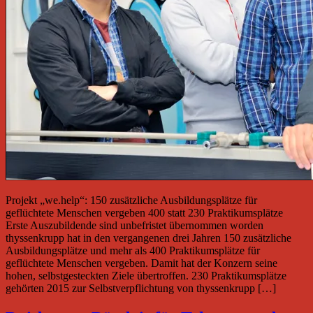
Projekt „we.help“: 150 zusätzliche Ausbildungsplätze für
geflüchtete Menschen vergeben 400 statt 230 Praktikumsplätze
Erste Auszubildende sind unbefristet übernommen worden
thyssenkrupp hat in den vergangenen drei Jahren 150 zusätzliche
Ausbildungsplätze und mehr als 400 Praktikumsplätze für
geflüchtete Menschen vergeben. Damit hat der Konzern seine
hohen, selbstgesteckten Ziele übertroffen. 230 Praktikumsplätze
gehörten 2015 zur Selbstverpflichtung von thyssenkrupp […]