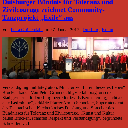
Duisburger Bündnis für Toleranz und
Zivilcourage zeichnet Community-
Tanzprojekt „Exile“ aus
Von
Petra Grünendahl
am
27. Januar 2017
Duisburg
,
Kultur
Verständigung und Integration: Mit „Tanzen für ein besseres Leben“
Brücken bauen Von Petra Grünendahl „Vielfalt prägt unsere
Stadtgesellschaft: Duisburg begreift dies als Bereicherung, nicht als
eine Bedrohung“, erklärte Pfarrer Armin Schneider, Superintendent
des Evangelischen Kirchenkreises Duisburg und Sprecher des
Bündnisses für Toleranz und Zivilcourage. „Kunst und Kultur
bauen Brücken, schaffen Respekt und Verständigung“, begründete
Schneider […]