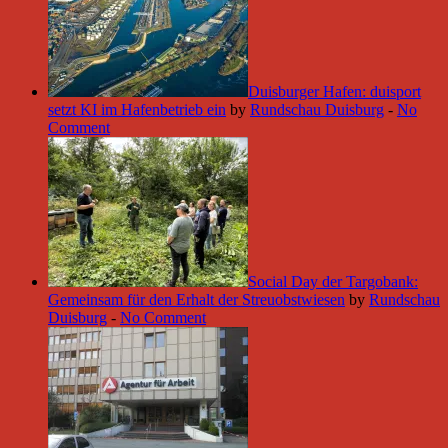
Duisburger Hafen: duisport
setzt KI im Hafenbetrieb ein
by
Rundschau Duisburg
-
No
Comment
Social Day der Targobank:
Gemeinsam für den Erhalt der Streuobstwiesen
by
Rundschau
Duisburg
-
No Comment