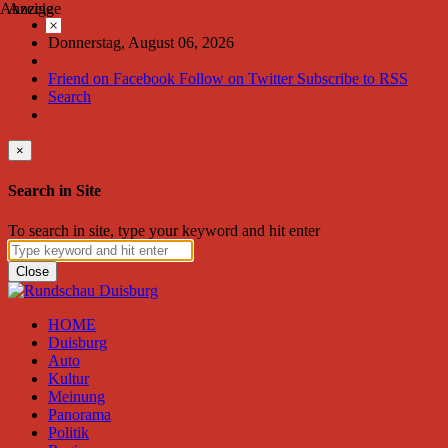
Anzeige
Anzeige
×
Donnerstag, August 06, 2026
Friend on Facebook
Follow on Twitter
Subscribe to RSS
Search
×
Search in Site
To search in site, type your keyword and hit enter
Close
HOME
Duisburg
Auto
Kultur
Meinung
Panorama
Politik