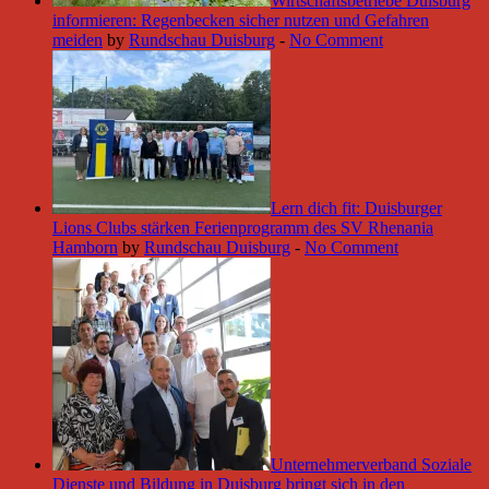
Wirtschaftsbetriebe Duisburg
informieren: Regenbecken sicher nutzen und Gefahren
meiden
by
Rundschau Duisburg
-
No Comment
Lern dich fit: Duisburger
Lions Clubs stärken Ferienprogramm des SV Rhenania
Hamborn
by
Rundschau Duisburg
-
No Comment
Unternehmerverband Soziale
Dienste und Bildung in Duisburg bringt sich in den