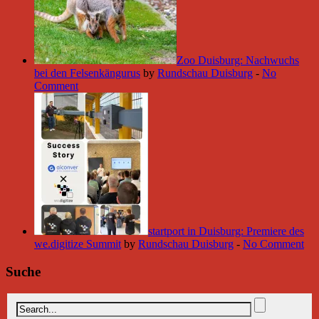
Zoo Duisburg: Nachwuchs
bei den Felsenkängurus
by
Rundschau Duisburg
-
No
Comment
startport in Duisburg: Premiere des
we.digitize Summit
by
Rundschau Duisburg
-
No Comment
Suche