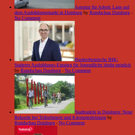
Agentur für Arbeit: Lage auf
dem Ausbildungsmarkt in Duisburg
by
Rundschau Duisburg
-
No Comment
Niederrheinische IHK:
Späterer Ausbildungs-Einstieg für Jugendliche bleibt möglich
by
Rundschau Duisburg
-
No Comment
Stadtradeln in Duisburg: Neue
Rekorde bei Teilnehmern und Kilometerleistung
by
Rundschau Duisburg
-
No Comment