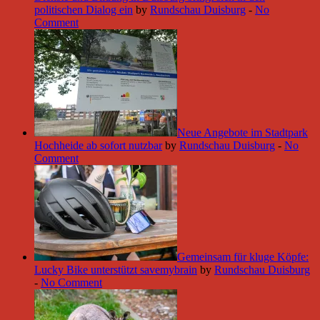
politischen Dialog ein
by
Rundschau Duisburg
-
No
Comment
Neue Angebote im Stadtpark
Hochheide ab sofort nutzbar
by
Rundschau Duisburg
-
No
Comment
Gemeinsam für kluge Köpfe:
Lucky Bike unterstützt savemybrain
by
Rundschau Duisburg
-
No Comment