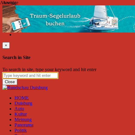
Anzeige
Anzeige
Freitag, August 07, 2026
Friend on Facebook
Follow on Twitter
Subscribe to RSS
Search
×
Search in Site
To search in site, type your keyword and hit enter
Close
HOME
Duisburg
Auto
Kultur
Meinung
Panorama
Politik