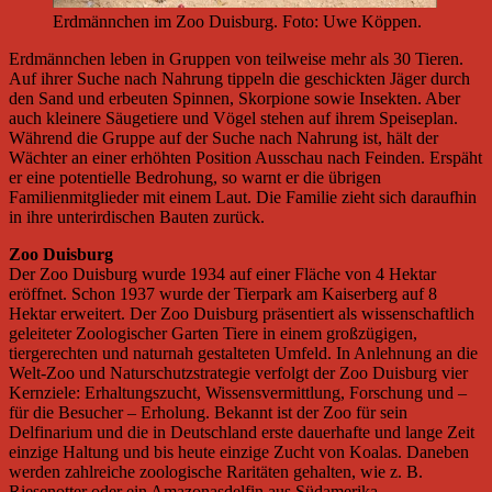
Erdmännchen im Zoo Duisburg. Foto: Uwe Köppen.
Erdmännchen leben in Gruppen von teilweise mehr als 30 Tieren.
Auf ihrer Suche nach Nahrung tippeln die geschickten Jäger durch
den Sand und erbeuten Spinnen, Skorpione sowie Insekten. Aber
auch kleinere Säugetiere und Vögel stehen auf ihrem Speiseplan.
Während die Gruppe auf der Suche nach Nahrung ist, hält der
Wächter an einer erhöhten Position Ausschau nach Feinden. Erspäht
er eine potentielle Bedrohung, so warnt er die übrigen
Familienmitglieder mit einem Laut. Die Familie zieht sich daraufhin
in ihre unterirdischen Bauten zurück.
Zoo Duisburg
Der Zoo Duisburg wurde 1934 auf einer Fläche von 4 Hektar
eröffnet. Schon 1937 wurde der Tierpark am Kaiserberg auf 8
Hektar erweitert. Der Zoo Duisburg präsentiert als wissenschaftlich
geleiteter Zoologischer Garten Tiere in einem großzügigen,
tiergerechten und naturnah gestalteten Umfeld. In Anlehnung an die
Welt-Zoo und Naturschutzstrategie verfolgt der Zoo Duisburg vier
Kernziele: Erhaltungszucht, Wissensvermittlung, Forschung und –
für die Besucher – Erholung. Bekannt ist der Zoo für sein
Delfinarium und die in Deutschland erste dauerhafte und lange Zeit
einzige Haltung und bis heute einzige Zucht von Koalas. Daneben
werden zahlreiche zoologische Raritäten gehalten, wie z. B.
Riesenotter oder ein Amazonasdelfin aus Südamerika,