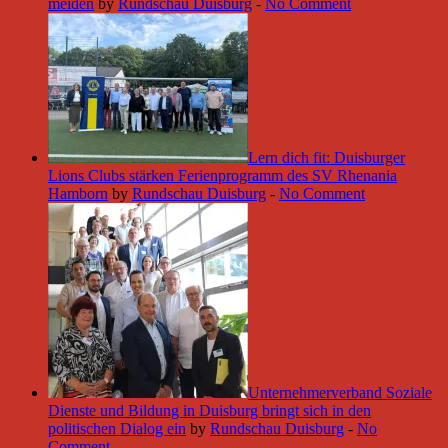
meiden
by
Rundschau Duisburg
-
No Comment
Lern dich fit: Duisburger
Lions Clubs stärken Ferienprogramm des SV Rhenania
Hamborn
by
Rundschau Duisburg
-
No Comment
Unternehmerverband Soziale
Dienste und Bildung in Duisburg bringt sich in den
politischen Dialog ein
by
Rundschau Duisburg
-
No
Comment