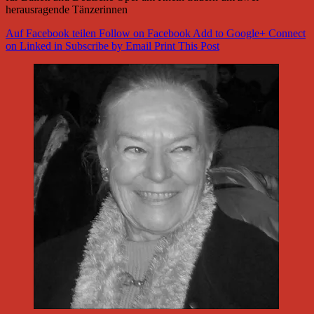
herausragende Tänzerinnen
Auf Facebook teilen
Follow on Facebook
Add to Google+
Connect
on Linked in
Subscribe by Email
Print This Post