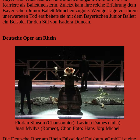
Karriere als Ballettmeisterin. Zuletzt kam ihre reiche Erfahrung dem
Bayerischen Junior Ballett München zugute. Wenige Tage vor ihrem
unerwarteten Tod erarbeitete sie mit dem Bayerischen Junior Ballett
ein Beispiel für den Stil von Isadora Duncan.
Deutsche Oper am Rhein
Florian Simson (Chansonnier), Lavinia Dames (Julia),
Jussi Myllys (Romeo), Chor. Foto: Hans Jörg Michel.
Die Deutsche Oper am Rhein Düsseldorf Duisburg gGmbH ist eine