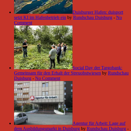
Duisburger Hafen: duisport
setzt KI im Hafenbetrieb ein
by
Rundschau Duisburg
-
No
Comment
Social Day der Targobank:
Gemeinsam für den Erhalt der Streuobstwiesen
by
Rundschau
Duisburg
-
No Comment
Agentur für Arbeit: Lage auf
dem Ausbildungsmarkt in Duisburg
by
Rundschau Duisburg
-