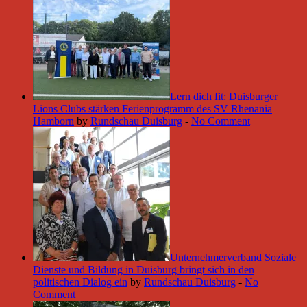
Lern dich fit: Duisburger
Lions Clubs stärken Ferienprogramm des SV Rhenania
Hamborn
by
Rundschau Duisburg
-
No Comment
Unternehmerverband Soziale
Dienste und Bildung in Duisburg bringt sich in den
politischen Dialog ein
by
Rundschau Duisburg
-
No
Comment