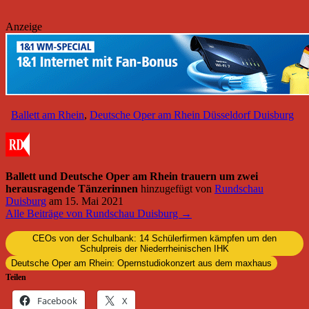
Anzeige
Ballett am Rhein
,
Deutsche Oper am Rhein Düsseldorf Duisburg
Ballett und Deutsche Oper am Rhein trauern um zwei
herausragende Tänzerinnen
hinzugefügt von
Rundschau
Duisburg
am
15. Mai 2021
Alle Beiträge von Rundschau Duisburg →
CEOs von der Schulbank: 14 Schülerfirmen kämpfen um den
Schulpreis der Niederrheinischen IHK
Deutsche Oper am Rhein: Opernstudiokonzert aus dem maxhaus
Teilen
Facebook
X