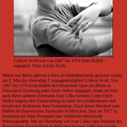
Colleen Scott war von 1967 bis 1974 beim Ballett
engagiert. Foto: Archiv Enck.
Mitten aus ihrem aktiven Leben als Ballettmeisterin gerissen wurde
am 9. Mai das ehemalige Compagniemitglied Colleen Scott. Von
1967 bis 1974 beim Ballett der Deutschen Oper am Rhein in
Düsseldorf Duisburg unter Erich Walter engagiert, lernte sie dort
auch ihren späteren Ehemann Ivan Liška kennen. Unter Erich
Walter begann ihre Entwicklung zu einer der profiliertesten und
kreativsten Ballerinen ihrer Generation. Nach ihrem Wechsel zum
Ballett der Bayerischen Staatsoper in München, fand sie 1977 in
Hamburg bei John Neumeier eine erfüllende tänzerische
Wirkungsstätte. Mit der Berufung von Ivan Liška zum Direktor des
Bayerischen Staatsballetts in München begann 1996 ihre zweite