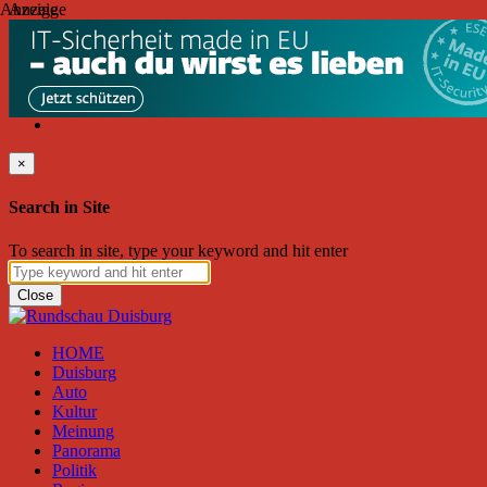
Anzeige
Anzeige
Freitag, August 07, 2026
Friend on Facebook
Follow on Twitter
Subscribe to RSS
Search
×
Search in Site
To search in site, type your keyword and hit enter
Close
HOME
Duisburg
Auto
Kultur
Meinung
Panorama
Politik