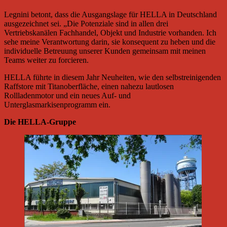
Legnini betont, dass die Ausgangslage für HELLA in Deutschland
ausgezeichnet sei. „Die Potenziale sind in allen drei
Vertriebskanälen Fachhandel, Objekt und Industrie vorhanden. Ich
sehe meine Verantwortung darin, sie konsequent zu heben und die
individuelle Betreuung unserer Kunden gemeinsam mit meinen
Teams weiter zu forcieren.
HELLA führte in diesem Jahr Neuheiten, wie den selbstreinigenden
Raffstore mit Titanoberfläche, einen nahezu lautlosen
Rollladenmotor und ein neues Auf- und
Unterglasmarkisenprogramm ein.
Die HELLA-Gruppe