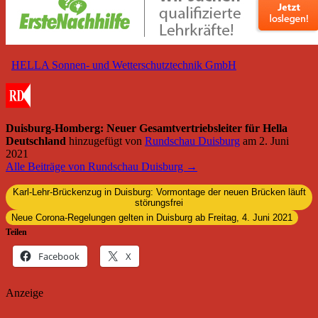
HELLA Sonnen- und Wetterschutztechnik GmbH
Duisburg-Homberg: Neuer Gesamtvertriebsleiter für Hella
Deutschland
hinzugefügt von
Rundschau Duisburg
am
2. Juni
2021
Alle Beiträge von Rundschau Duisburg →
Karl-Lehr-Brückenzug in Duisburg: Vormontage der neuen Brücken läuft
störungsfrei
Neue Corona-Regelungen gelten in Duisburg ab Freitag, 4. Juni 2021
Teilen
Facebook
X
Anzeige