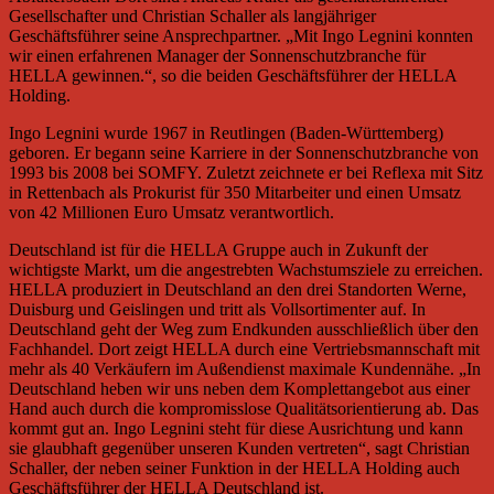
Gesellschafter und Christian Schaller als langjähriger
Geschäftsführer seine Ansprechpartner. „Mit Ingo Legnini konnten
wir einen erfahrenen Manager der Sonnenschutzbranche für
HELLA gewinnen.“, so die beiden Geschäftsführer der HELLA
Holding.
Ingo Legnini wurde 1967 in Reutlingen (Baden-Württemberg)
geboren. Er begann seine Karriere in der Sonnenschutzbranche von
1993 bis 2008 bei SOMFY. Zuletzt zeichnete er bei Reflexa mit Sitz
in Rettenbach als Prokurist für 350 Mitarbeiter und einen Umsatz
von 42 Millionen Euro Umsatz verantwortlich.
Deutschland ist für die HELLA Gruppe auch in Zukunft der
wichtigste Markt, um die angestrebten Wachstumsziele zu erreichen.
HELLA produziert in Deutschland an den drei Standorten Werne,
Duisburg und Geislingen und tritt als Vollsortimenter auf. In
Deutschland geht der Weg zum Endkunden ausschließlich über den
Fachhandel. Dort zeigt HELLA durch eine Vertriebsmannschaft mit
mehr als 40 Verkäufern im Außendienst maximale Kundennähe. „In
Deutschland heben wir uns neben dem Komplettangebot aus einer
Hand auch durch die kompromisslose Qualitätsorientierung ab. Das
kommt gut an. Ingo Legnini steht für diese Ausrichtung und kann
sie glaubhaft gegenüber unseren Kunden vertreten“, sagt Christian
Schaller, der neben seiner Funktion in der HELLA Holding auch
Geschäftsführer der HELLA Deutschland ist.