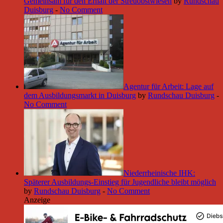
Gemeinsam für den Erhalt der Streuobstwiesen
by
Rundschau
Duisburg
-
No Comment
Agentur für Arbeit: Lage auf
dem Ausbildungsmarkt in Duisburg
by
Rundschau Duisburg
-
No Comment
Niederrheinische IHK:
Späterer Ausbildungs-Einstieg für Jugendliche bleibt möglich
by
Rundschau Duisburg
-
No Comment
Anzeige