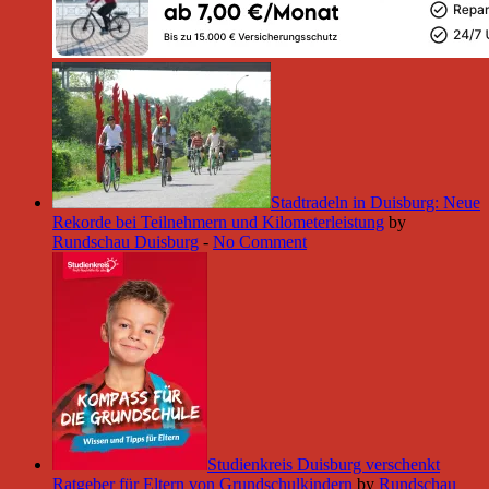
Stadtradeln in Duisburg: Neue
Rekorde bei Teilnehmern und Kilometerleistung
by
Rundschau Duisburg
-
No Comment
Studienkreis Duisburg verschenkt
Ratgeber für Eltern von Grundschulkindern
by
Rundschau