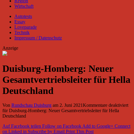
Region
Wirtschaft
Autotests
Essay
Loveparade
Technik
Impressum / Datenschutz
Anzeige
Duisburg-Homberg: Neuer
Gesamtvertriebsleiter für Hella
Deutschland
Von
Rundschau Duisburg
am
2. Juni 2021
Kommentare deaktiviert
für Duisburg-Homberg: Neuer Gesamtvertriebsleiter für Hella
Deutschland
Auf Facebook teilen
Follow on Facebook
Add to Google+
Connect
on Linked in
Subscribe by Email
Print This Post