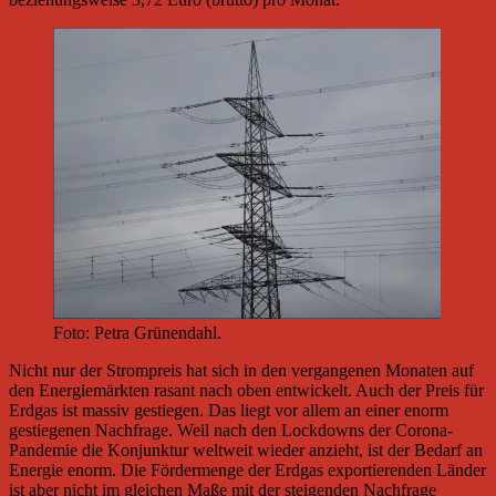
Foto: Petra Grünendahl.
Nicht nur der Strompreis hat sich in den vergangenen Monaten auf
den Energiemärkten rasant nach oben entwickelt. Auch der Preis für
Erdgas ist massiv gestiegen. Das liegt vor allem an einer enorm
gestiegenen Nachfrage. Weil nach den Lockdowns der Corona-
Pandemie die Konjunktur weltweit wieder anzieht, ist der Bedarf an
Energie enorm. Die Fördermenge der Erdgas exportierenden Länder
ist aber nicht im gleichen Maße mit der steigenden Nachfrage