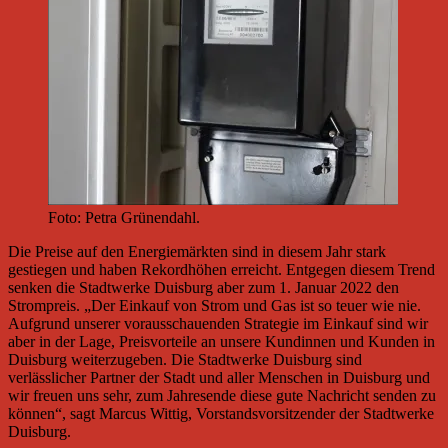
Foto: Petra Grünendahl.
Die Preise auf den Energiemärkten sind in diesem Jahr stark
gestiegen und haben Rekordhöhen erreicht. Entgegen diesem Trend
senken die Stadtwerke Duisburg aber zum 1. Januar 2022 den
Strompreis. „Der Einkauf von Strom und Gas ist so teuer wie nie.
Aufgrund unserer vorausschauenden Strategie im Einkauf sind wir
aber in der Lage, Preisvorteile an unsere Kundinnen und Kunden in
Duisburg weiterzugeben. Die Stadtwerke Duisburg sind
verlässlicher Partner der Stadt und aller Menschen in Duisburg und
wir freuen uns sehr, zum Jahresende diese gute Nachricht senden zu
können“, sagt Marcus Wittig, Vorstandsvorsitzender der Stadtwerke
Duisburg.