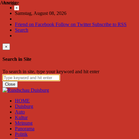
Anzeige
Anzeige
×
Samstag, August 08, 2026
Friend on Facebook
Follow on Twitter
Subscribe to RSS
Search
×
Search in Site
To search in site, type your keyword and hit enter
Close
HOME
Duisburg
Auto
Kultur
Meinung
Panorama
Politik