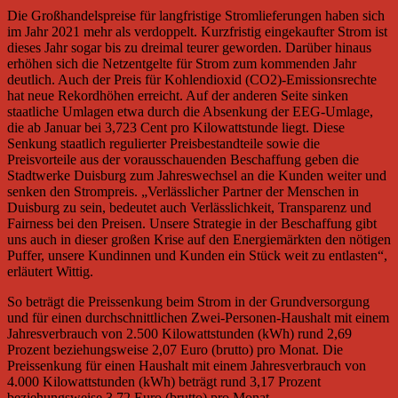
Die Großhandelspreise für langfristige Stromlieferungen haben sich
im Jahr 2021 mehr als verdoppelt. Kurzfristig eingekaufter Strom ist
dieses Jahr sogar bis zu dreimal teurer geworden. Darüber hinaus
erhöhen sich die Netzentgelte für Strom zum kommenden Jahr
deutlich. Auch der Preis für Kohlendioxid (CO2)-Emissionsrechte
hat neue Rekordhöhen erreicht. Auf der anderen Seite sinken
staatliche Umlagen etwa durch die Absenkung der EEG-Umlage,
die ab Januar bei 3,723 Cent pro Kilowattstunde liegt. Diese
Senkung staatlich regulierter Preisbestandteile sowie die
Preisvorteile aus der vorausschauenden Beschaffung geben die
Stadtwerke Duisburg zum Jahreswechsel an die Kunden weiter und
senken den Strompreis. „Verlässlicher Partner der Menschen in
Duisburg zu sein, bedeutet auch Verlässlichkeit, Transparenz und
Fairness bei den Preisen. Unsere Strategie in der Beschaffung gibt
uns auch in dieser großen Krise auf den Energiemärkten den nötigen
Puffer, unsere Kundinnen und Kunden ein Stück weit zu entlasten“,
erläutert Wittig.
So beträgt die Preissenkung beim Strom in der Grundversorgung
und für einen durchschnittlichen Zwei-Personen-Haushalt mit einem
Jahresverbrauch von 2.500 Kilowattstunden (kWh) rund 2,69
Prozent beziehungsweise 2,07 Euro (brutto) pro Monat. Die
Preissenkung für einen Haushalt mit einem Jahresverbrauch von
4.000 Kilowattstunden (kWh) beträgt rund 3,17 Prozent
beziehungsweise 3,72 Euro (brutto) pro Monat.