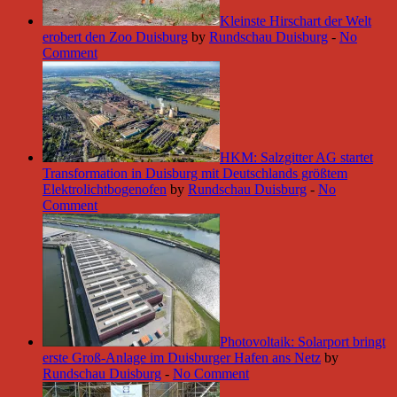
Kleinste Hirschart der Welt
erobert den Zoo Duisburg
by
Rundschau Duisburg
-
No
Comment
HKM: Salzgitter AG startet
Transformation in Duisburg mit Deutschlands größtem
Elektrolichtbogenofen
by
Rundschau Duisburg
-
No
Comment
Photovoltaik: Solarport bringt
erste Groß-Anlage im Duisburger Hafen ans Netz
by
Rundschau Duisburg
-
No Comment