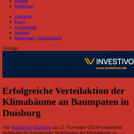
Region
Wirtschaft
Autotests
Essay
Loveparade
Technik
Impressum / Datenschutz
Anzeige
Erfolgreiche Verteilaktion der
Klimabäume an Baumpaten in
Duisburg
Von
Rundschau Duisburg
am
25. November 2021
Kommentare
deaktiviert
für Erfolgreiche Verteilaktion der Klimabäume an