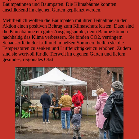
Baumpatinnen und Baumpaten. Die Klimabäume konnten
anschließend im eigenen Garten gepflanzt werden.
Mehrheitlich wollten die Baumpaten mit ihrer Teilnahme an der
Aktion einen positiven Beitrag zum Klimaschutz leisten. Dazu sind
die Klimabäume ein guter Ausgangspunkt, denn Bäume können
nachhaltig das Klima verbessern. Sie binden CO2, verringern
Schadstoffe in der Luft und in heißen Sommern helfen sie, die
Temperaturen zu senken und Luftfeuchtigkeit zu erhöhen. Zudem
sind sie wertvoll für die Tierwelt im eigenen Garten und liefern
gesundes, regionales Obst.