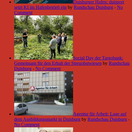
Duisburger Hafen: duisport
setzt KI im Hafenbetrieb ein
by
Rundschau Duisburg
-
No
Comment
Social Day der Targobank:
Gemeinsam für den Erhalt der Streuobstwiesen
by
Rundschau
Duisburg
-
No Comment
Agentur für Arbeit: Lage auf
dem Ausbildungsmarkt in Duisburg
by
Rundschau Duisburg
-
No Comment