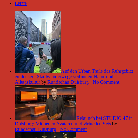
Letzte
Auf den Urban.Trails das Ruhrgebiet
entdecken: Stadtwanderwege verbinden Natur und
Alltagskultur
by
Rundschau Duisburg
-
No Comment
Relaunch bei STUDIO 47 in
Duisburg: Mit neuen Avataren und virtuellen Sets
by
Rundschau Duisburg
-
No Comment