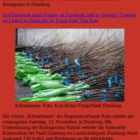
Baumpaten in Duisburg
Auf Facebook teilen
Follow on Facebook
Add to Google+
Connect
on Linked in
Subscribe by Email
Print This Post
Klimabäume. Foto: Karl-Heinz Frings/Stadt Duisburg
Die Aktion „Klimabäume“ des Regionalverbands Ruhr startete am
vergangenen Samstag, 13. November, in Duisburg. Mit
Unterstützung der Biologischen Station verteilte die Stabsstelle
Klimaschutz der Stadt Duisburg im Landschaftspark Duisburg-Nord
insgesamt 230 Apfel- und Birnbäume an die glücklichen