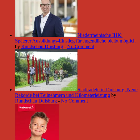
Niederrheinische IHK:
Späterer Ausbildungs-Einstieg für Jugendliche bleibt möglich
by
Rundschau Duisburg
-
No Comment
Stadtradeln in Duisburg: Neue
Rekorde bei Teilnehmern und Kilometerleistung
by
Rundschau Duisburg
-
No Comment