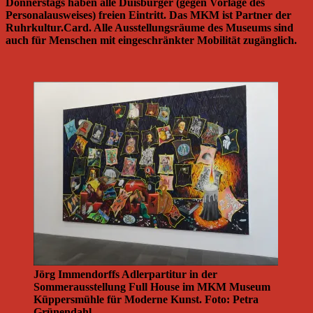
Donnerstags haben alle Duisburger (gegen Vorlage des
Personalausweises) freien Eintritt. Das MKM ist Partner der
Ruhrkultur.Card. Alle Ausstellungsräume des Museums sind
auch für Menschen mit eingeschränkter Mobilität zugänglich.
Jörg Immendorffs Adlerpartitur in der
Sommerausstellung Full House im MKM Museum
Küppersmühle für Moderne Kunst. Foto: Petra
Grünendahl.