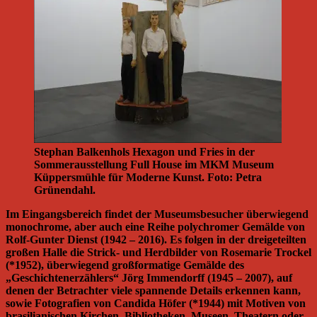
Stephan Balkenhols Hexagon und Fries in der
Sommerausstellung Full House im MKM Museum
Küppersmühle für Moderne Kunst. Foto: Petra
Grünendahl.
Im Eingangsbereich findet der Museumsbesucher überwiegend
monochrome, aber auch eine Reihe polychromer Gemälde von
Rolf-Gunter Dienst (1942 – 2016). Es folgen in der dreigeteilten
großen Halle die Strick- und Herdbilder von Rosemarie Trockel
(*1952), überwiegend großformatige Gemälde des
„Geschichtenerzählers“ Jörg Immendorff (1945 – 2007), auf
denen der Betrachter viele spannende Details erkennen kann,
sowie Fotografien von Candida Höfer (*1944) mit Motiven von
brasilianischen Kirchen, Bibliotheken, Museen, Theatern oder