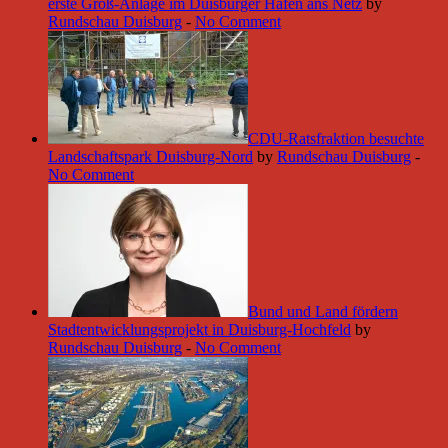
erste Groß-Anlage im Duisburger Hafen ans Netz
by
Rundschau Duisburg
-
No Comment
CDU-Ratsfraktion besuchte
Landschaftspark Duisburg-Nord
by
Rundschau Duisburg
-
No Comment
Bund und Land fördern
Stadtentwicklungsprojekt in Duisburg-Hochfeld
by
Rundschau Duisburg
-
No Comment