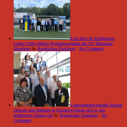
Lern dich fit: Duisburger
Lions Clubs stärken Ferienprogramm des SV Rhenania
Hamborn
by
Rundschau Duisburg
-
No Comment
Unternehmerverband Soziale
Dienste und Bildung in Duisburg bringt sich in den
politischen Dialog ein
by
Rundschau Duisburg
-
No
Comment