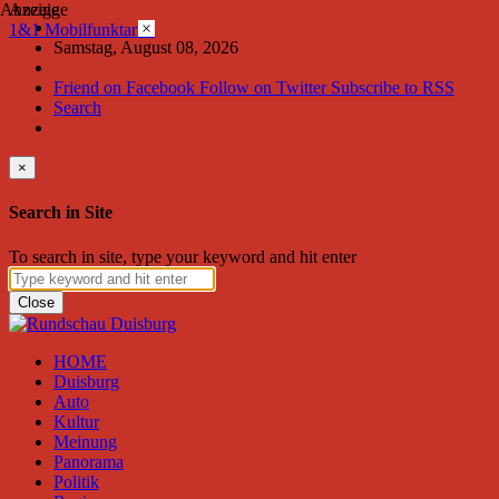
Anzeige
Anzeige
×
1&1 Mobilfunktarife
Samstag, August 08, 2026
Friend on Facebook
Follow on Twitter
Subscribe to RSS
Search
×
Search in Site
To search in site, type your keyword and hit enter
Close
HOME
Duisburg
Auto
Kultur
Meinung
Panorama
Politik