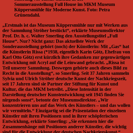
Sommerausstellung Full House im MKM Museum
Küppersmühle für Moderne Kunst. Foto: Petra
Grünendahl.
„Erstmals ist das Museum Küppersmühle nur mit Werken aus
der Sammlung Ströher bestückt“, erklärte Museumsdirektor
Prof. Dr. h. c. Walter Smerling den Ausstellungstitel „Full
House“. Nur? Nicht ganz: Das aktuellste Werk der
Sonderausstellung gehört (noch) der Künstlerin: Mit „Gas“ hat
die Künstlerin Rissa (*1938, eigentlich Karin Götz, Ehefrau von
Karl Otto Götz) erst kürzlich ihre Gedanken zur gegenwärtigen
Entwicklung mit Acryl auf die Leinwand gebracht. „Rissa ist
Teil unserer Sammlung. Deswegen gehörte auch dieses Bild zu
Recht in die Ausstellung“, so Smerling. Seit 37 Jahren sammeln
Sylvia und Ulrich Ströher deutsche Kunst der Nachkriegszeit,
seit 17 Jahren sind sie Partner der Stiftung für Kunst und
Kultur, die das MKM betreibt. „Diese Intensität in der
Darstellung deutscher Kunstentwicklung seit 1945 finden Sie
nirgends sonst“, betonte der Museumsdirektor. „Wir
konzentrieren uns auf das Werk des Künstlers – und das wollen
wir vermitteln.“ Einzigartig sei die Präsentation der einzelnen
Künstler mit ihren Positionen und in ihrer schöpferischen
Entwicklung, erklärte Smerling: „Sie erkennen hier die
Zusammenhänge mit Positionen anderer Künstler, die wichtig
sind für die Entwicklung der deutschen Nachkriegskunst.“