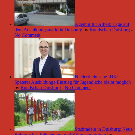
Agentur für Arbeit: Lage auf
dem Ausbildungsmarkt in Duisburg
by
Rundschau Duisburg
-
No Comment
Niederrheinische IHK:
Späterer Ausbildungs-Einstieg für Jugendliche bleibt möglich
by
Rundschau Duisburg
-
No Comment
Stadtradeln in Duisburg: Neue
Rekorde bei Teilnehmern und Kilometerleistung
by