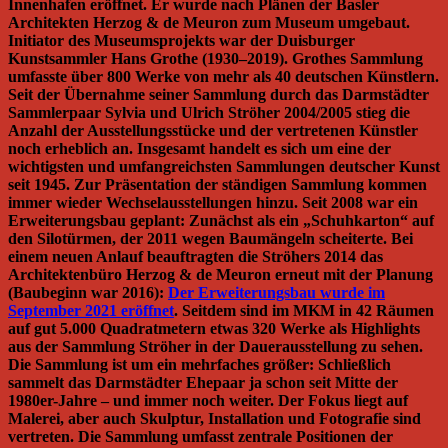
Innenhafen eröffnet. Er wurde nach Plänen der Basler
Architekten Herzog & de Meuron zum Museum umgebaut.
Initiator des Museumsprojekts war der Duisburger
Kunstsammler Hans Grothe (1930–2019). Grothes Sammlung
umfasste über 800 Werke von mehr als 40 deutschen Künstlern.
Seit der Übernahme seiner Sammlung durch das Darmstädter
Sammlerpaar Sylvia und Ulrich Ströher 2004/2005 stieg die
Anzahl der Ausstellungsstücke und der vertretenen Künstler
noch erheblich an. Insgesamt handelt es sich um eine der
wichtigsten und umfangreichsten Sammlungen deutscher Kunst
seit 1945. Zur Präsentation der ständigen Sammlung kommen
immer wieder Wechselausstellungen hinzu. Seit 2008 war ein
Erweiterungsbau geplant: Zunächst als ein „Schuhkarton“ auf
den Silotürmen, der 2011 wegen Baumängeln scheiterte. Bei
einem neuen Anlauf beauftragten die Ströhers 2014 das
Architektenbüro Herzog & de Meuron erneut mit der Planung
(Baubeginn war 2016):
Der Erweiterungsbau wurde im
September 2021 eröffnet
. Seitdem sind im MKM in 42 Räumen
auf gut 5.000 Quadratmetern etwas 320 Werke als Highlights
aus der Sammlung Ströher in der Dauerausstellung zu sehen.
Die Sammlung ist um ein mehrfaches größer: Schließlich
sammelt das Darmstädter Ehepaar ja schon seit Mitte der
1980er-Jahre – und immer noch weiter. Der Fokus liegt auf
Malerei, aber auch Skulptur, Installation und Fotografie sind
vertreten. Die Sammlung umfasst zentrale Positionen der