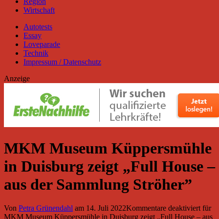
Region
Wirtschaft
Autotests
Essay
Loveparade
Technik
Impressum / Datenschutz
Anzeige
MKM Museum Küppersmühle
in Duisburg zeigt „Full House –
aus der Sammlung Ströher”
Von
Petra Grünendahl
am
14. Juli 2022
Kommentare deaktiviert
für
MKM Museum Küppersmühle in Duisburg zeigt „Full House – aus