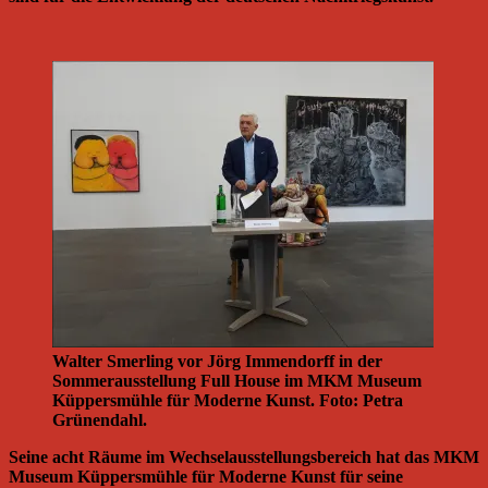
Walter Smerling vor Jörg Immendorff in der
Sommerausstellung Full House im MKM Museum
Küppersmühle für Moderne Kunst. Foto: Petra
Grünendahl.
Seine acht Räume im Wechselausstellungsbereich hat das MKM
Museum Küppersmühle für Moderne Kunst für seine