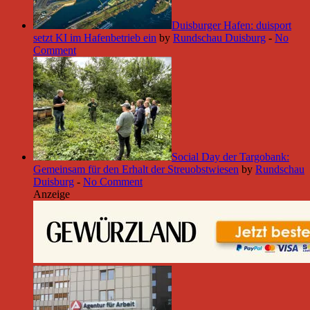
Duisburger Hafen: duisport
setzt KI im Hafenbetrieb ein
by
Rundschau Duisburg
-
No
Comment
Social Day der Targobank:
Gemeinsam für den Erhalt der Streuobstwiesen
by
Rundschau
Duisburg
-
No Comment
Anzeige