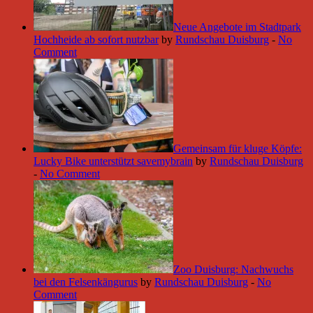
Neue Angebote im Stadtpark
Hochheide ab sofort nutzbar
by
Rundschau Duisburg
-
No
Comment
Gemeinsam für kluge Köpfe:
Lucky Bike unterstützt savemybrain
by
Rundschau Duisburg
-
No Comment
Zoo Duisburg: Nachwuchs
bei den Felsenkängurus
by
Rundschau Duisburg
-
No
Comment