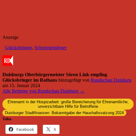
Anzeige
Glücksbringer
,
Schornsteinfeger
Duisburgs Oberbürgermeister Sören Link empfing
Glücksbringer im Rathaus
hinzugefügt von
Rundschau Duisburg
am
15. Januar 2024
Alle Beiträge von Rundschau Duisburg →
Ehrenamt in der Hospizarbeit: große Bereicherung für Ehrenamtliche,
unverzichtbare Hilfe für Betroffene
Duisburger Stadtfinanzen: Bekanntgabe der Haushaltssatzung 2024
Teilen
Facebook
X