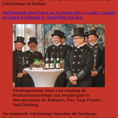
Glücksbringer im Rathaus
Auf Facebook teilen
Follow on Facebook
Add to Google+
Connect
on Linked in
Subscribe by Email
Print This Post
Oberbürgermeister Sören Link empfängt die
Bezirksschornsteinfeger zum Neujahrsgruß im
Mercatorzimmer des Rathauses. Foto: Tanja Pickartz /
Stadt Duisburg.
Als traditionelle Glücksbringer besuchten die Duisburger