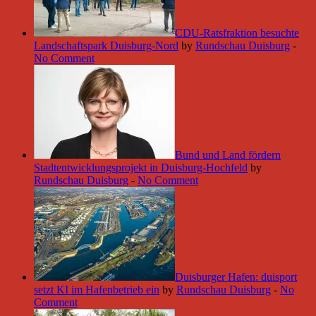
CDU-Ratsfraktion besuchte
Landschaftspark Duisburg-Nord
by
Rundschau Duisburg
-
No Comment
Bund und Land fördern
Stadtentwicklungsprojekt in Duisburg-Hochfeld
by
Rundschau Duisburg
-
No Comment
Duisburger Hafen: duisport
setzt KI im Hafenbetrieb ein
by
Rundschau Duisburg
-
No
Comment