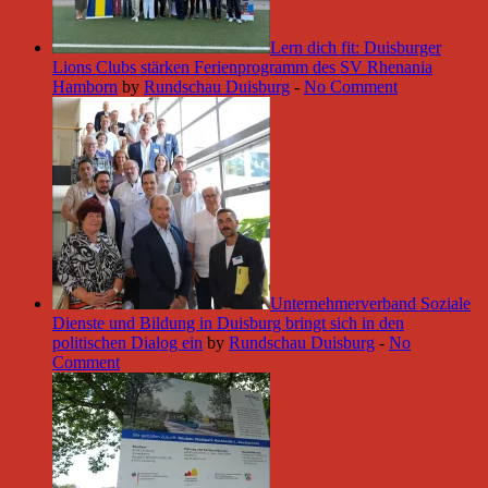
Lern dich fit: Duisburger
Lions Clubs stärken Ferienprogramm des SV Rhenania
Hamborn
by
Rundschau Duisburg
-
No Comment
Unternehmerverband Soziale
Dienste und Bildung in Duisburg bringt sich in den
politischen Dialog ein
by
Rundschau Duisburg
-
No
Comment