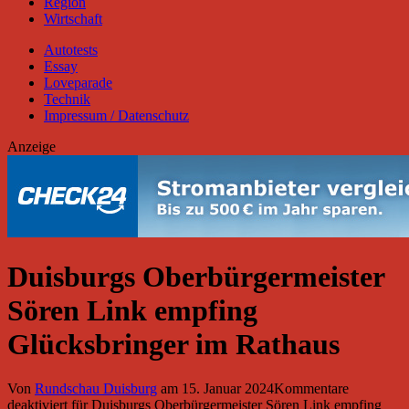
Region
Wirtschaft
Autotests
Essay
Loveparade
Technik
Impressum / Datenschutz
Anzeige
Duisburgs Oberbürgermeister
Sören Link empfing
Glücksbringer im Rathaus
Von
Rundschau Duisburg
am
15. Januar 2024
Kommentare
deaktiviert
für Duisburgs Oberbürgermeister Sören Link empfing