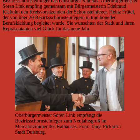
Bezirksschornsteinfeger das Duisburger Rathaus. Oberbürgermeister
Sören Link empfing gemeinsam mit Bürgermeisterin Edeltraud
Klabuhn den Kreisvorsitzenden der Schornsteinfeger, Heinz Frütel,
der von über 20 Bezirksschornsteinfegern in traditioneller
Berufskleidung begleitet wurde. Sie wünschten der Stadt und ihren
Repräsentanten viel Glück für das neue Jahr.
Oberbürgermeister Sören Link empfängt die
Bezirksschornsteinfeger zum Neujahrsgruß im
Mercatorzimmer des Rathauses. Foto: Tanja Pickartz /
Stadt Duisburg.