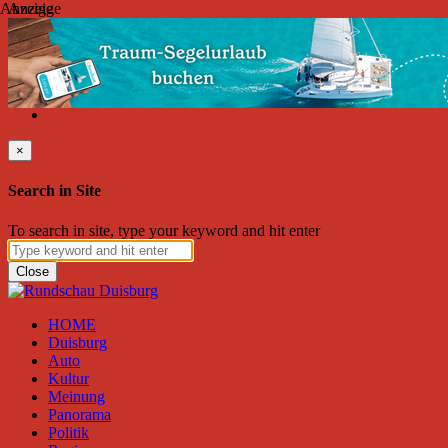
Anzeige
Anzeige
Donnerstag, August 06, 2026
Friend on Facebook
Follow on Twitter
Subscribe to RSS
Search
×
Search in Site
To search in site, type your keyword and hit enter
Close
HOME
Duisburg
Auto
Kultur
Meinung
Panorama
Politik