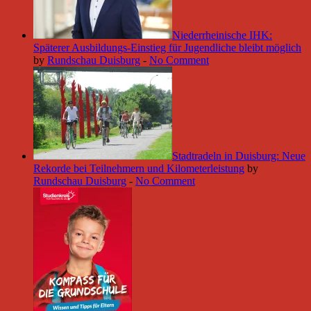
Niederrheinische IHK:
Späterer Ausbildungs-Einstieg für Jugendliche bleibt möglich
by
Rundschau Duisburg
-
No Comment
Stadtradeln in Duisburg: Neue
Rekorde bei Teilnehmern und Kilometerleistung
by
Rundschau Duisburg
-
No Comment