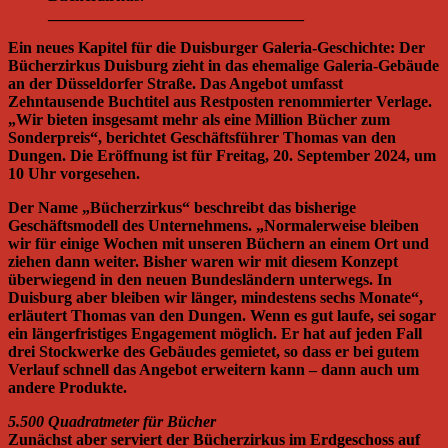
________________________________
Ein neues Kapitel für die Duisburger Galeria-Geschichte: Der
Bücherzirkus Duisburg zieht in das ehemalige Galeria-Gebäude
an der Düsseldorfer Straße. Das Angebot umfasst
Zehntausende Buchtitel aus Restposten renommierter Verlage.
„Wir bieten insgesamt mehr als eine Million Bücher zum
Sonderpreis“, berichtet Geschäftsführer Thomas van den
Dungen. Die Eröffnung ist für Freitag, 20. September 2024, um
10 Uhr vorgesehen.
Der Name „Bücherzirkus“ beschreibt das bisherige
Geschäftsmodell des Unternehmens. „Normalerweise bleiben
wir für einige Wochen mit unseren Büchern an einem Ort und
ziehen dann weiter. Bisher waren wir mit diesem Konzept
überwiegend in den neuen Bundesländern unterwegs. In
Duisburg aber bleiben wir länger, mindestens sechs Monate“,
erläutert Thomas van den Dungen. Wenn es gut laufe, sei sogar
ein längerfristiges Engagement möglich. Er hat auf jeden Fall
drei Stockwerke des Gebäudes gemietet, so dass er bei gutem
Verlauf schnell das Angebot erweitern kann – dann auch um
andere Produkte.
5.500 Quadratmeter für Bücher
Zunächst aber serviert der Bücherzirkus im Erdgeschoss auf