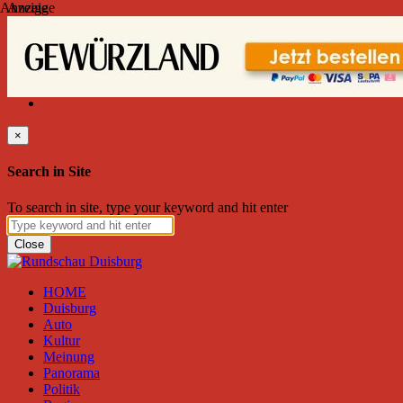
Anzeige
Anzeige
Montag, August 10, 2026
Friend on Facebook
Follow on Twitter
Subscribe to RSS
Search
×
Search in Site
To search in site, type your keyword and hit enter
Close
HOME
Duisburg
Auto
Kultur
Meinung
Panorama
Politik