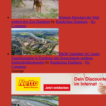
Kleinste Hirschart der Welt
erobert den Zoo Duisburg
by
Rundschau Duisburg
-
No
Comment
HKM: Salzgitter AG startet
Transformation in Duisburg mit Deutschlands größtem
Elektrolichtbogenofen
by
Rundschau Duisburg
-
No
Comment
Anzeige