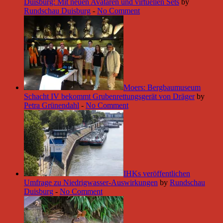
Duisburg: Mit neuen Avataren und virtuellen Sets
by
Rundschau Duisburg
-
No Comment
Moers: Bergbaumuseum
Schacht IV bekommt Grubenrettungsgerät von Dräger
by
Petra Grünendahl
-
No Comment
IHKs veröffentlichen
Umfrage zu Niedrigwasser-Auswirkungen
by
Rundschau
Duisburg
-
No Comment