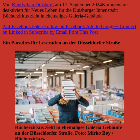
Von
Rundschau Duisburg
am
17. September 2024
Kommentare
deaktiviert
für Neues Leben für die Duisburger Innenstadt:
Bücherzirkus zieht in ehemaliges Galeria-Gebäude
Auf Facebook teilen
Follow on Facebook
Add to Google+
Connect
on Linked in
Subscribe by Email
Print This Post
Ein Paradies für Leseratten an der Düsseldorfer Straße
Bücherzirkus zieht in ehemaliges Galeria-Gebäude
an der Düsseldorfer Straße. Foto: Mirko Boy /
Bücherzirkus.