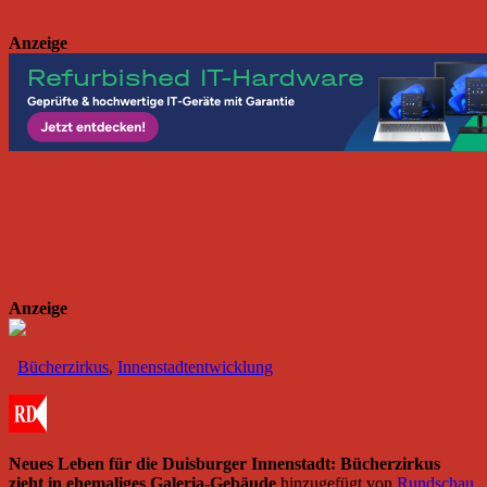
Anzeige
Anzeige
Bücherzirkus
,
Innenstadtentwicklung
Neues Leben für die Duisburger Innenstadt: Bücherzirkus
zieht in ehemaliges Galeria-Gebäude
hinzugefügt von
Rundschau