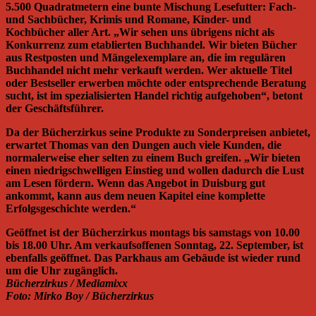
5.500 Quadratmetern eine bunte Mischung Lesefutter: Fach-
und Sachbücher, Krimis und Romane, Kinder- und
Kochbücher aller Art. „Wir sehen uns übrigens nicht als
Konkurrenz zum etablierten Buchhandel. Wir bieten Bücher
aus Restposten und Mängelexemplare an, die im regulären
Buchhandel nicht mehr verkauft werden. Wer aktuelle Titel
oder Bestseller erwerben möchte oder entsprechende Beratung
sucht, ist im spezialisierten Handel richtig aufgehoben“, betont
der Geschäftsführer.
Da der Bücherzirkus seine Produkte zu Sonderpreisen anbietet,
erwartet Thomas van den Dungen auch viele Kunden, die
normalerweise eher selten zu einem Buch greifen. „Wir bieten
einen niedrigschwelligen Einstieg und wollen dadurch die Lust
am Lesen fördern. Wenn das Angebot in Duisburg gut
ankommt, kann aus dem neuen Kapitel eine komplette
Erfolgsgeschichte werden.“
Geöffnet ist der Bücherzirkus montags bis samstags von 10.00
bis 18.00 Uhr. Am verkaufsoffenen Sonntag, 22. September, ist
ebenfalls geöffnet. Das Parkhaus am Gebäude ist wieder rund
um die Uhr zugänglich.
Bücherzirkus / Mediamixx
Foto: Mirko Boy / Bücherzirkus