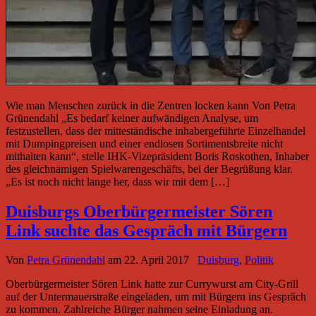
Wie man Menschen zurück in die Zentren locken kann Von Petra
Grünendahl „Es bedarf keiner aufwändigen Analyse, um
festzustellen, dass der mitteständische inhabergeführte Einzelhandel
mit Dumpingpreisen und einer endlosen Sortimentsbreite nicht
mithalten kann“, stelle IHK-Vizepräsident Boris Roskothen, Inhaber
des gleichnamigen Spielwarengeschäfts, bei der Begrüßung klar.
„Es ist noch nicht lange her, dass wir mit dem […]
Duisburgs Oberbürgermeister Sören
Link suchte das Gespräch mit Bürgern
Von
Petra Grünendahl
am
22. April 2017
Duisburg
,
Politik
Oberbürgermeister Sören Link hatte zur Currywurst am City-Grill
auf der Untermauerstraße eingeladen, um mit Bürgern ins Gespräch
zu kommen. Zahlreiche Bürger nahmen seine Einladung an.