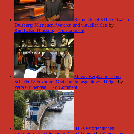
Relaunch bei STUDIO 47 in
Duisburg: Mit neuen Avataren und virtuellen Sets
by
Rundschau Duisburg
-
No Comment
Moers: Bergbaumuseum
Schacht IV bekommt Grubenrettungsgerät von Dräger
by
Petra Grünendahl
-
No Comment
IHKs veröffentlichen
Umfrage zu Niedrigwasser-Auswirkungen
by
Rundschau