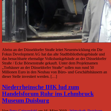
Abriss an der Düsseldorfer Straße leitet Neuentwicklung ein Die
Fokus Development AG hat das alte Stadtbibliotheksgebäude und
das benachbarte ehemalige Volksbankgebäude an der Düsseldorfer
Straße / Ecke Börsenstraße gekauft. Unter dem Projektnamen
„Torhäuser an der Düsseldorfer Straße“ sollen nun rund 50
Millionen Euro in den Neubau von Büro- und Geschäftshäusern an
dieser Stelle investiert werden. […]
Niederrheinsche IHK lud zum
Handelsforum Ruhr ins Lehmbruck
Museum Duisburg
Von
Petra Grünendahl
am
16. März 2019
Wirtschaft
,
Duisburg
,