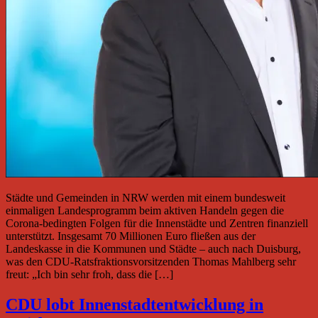
Städte und Gemeinden in NRW werden mit einem bundesweit
einmaligen Landesprogramm beim aktiven Handeln gegen die
Corona-bedingten Folgen für die Innenstädte und Zentren finanziell
unterstützt. Insgesamt 70 Millionen Euro fließen aus der
Landeskasse in die Kommunen und Städte – auch nach Duisburg,
was den CDU-Ratsfraktionsvorsitzenden Thomas Mahlberg sehr
freut: „Ich bin sehr froh, dass die […]
CDU lobt Innenstadtentwicklung in