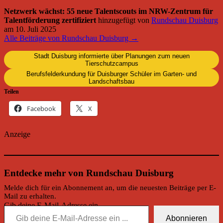
Netzwerk wächst: 55 neue Talentscouts im NRW-Zentrum für
Talentförderung zertifiziert
hinzugefügt von
Rundschau Duisburg
am
10. Juli 2025
Alle Beiträge von Rundschau Duisburg →
Stadt Duisburg informierte über Planungen zum neuen
Tierschutzcampus
Berufsfelderkundung für Duisburger Schüler im Garten- und
Landschaftsbau
Teilen
Facebook
X
Anzeige
Entdecke mehr von Rundschau Duisburg
Melde dich für ein Abonnement an, um die neuesten Beiträge per E-
Mail zu erhalten.
Gib deine E-Mail-Adresse ein ...
Abonnieren