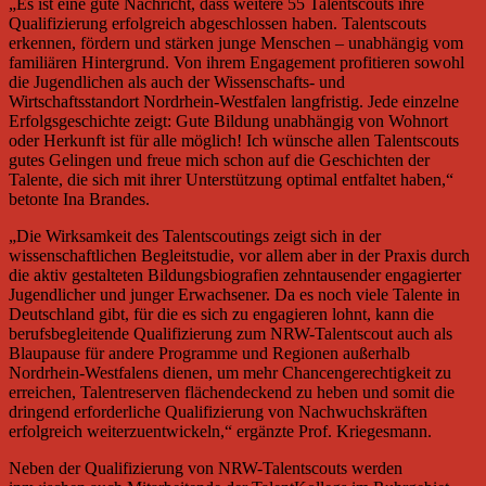
„Es ist eine gute Nachricht, dass weitere 55 Talentscouts ihre
Qualifizierung erfolgreich abgeschlossen haben. Talentscouts
erkennen, fördern und stärken junge Menschen – unabhängig vom
familiären Hintergrund. Von ihrem Engagement profitieren sowohl
die Jugendlichen als auch der Wissenschafts- und
Wirtschaftsstandort Nordrhein-Westfalen langfristig. Jede einzelne
Erfolgsgeschichte zeigt: Gute Bildung unabhängig von Wohnort
oder Herkunft ist für alle möglich! Ich wünsche allen Talentscouts
gutes Gelingen und freue mich schon auf die Geschichten der
Talente, die sich mit ihrer Unterstützung optimal entfaltet haben,“
betonte Ina Brandes.
„Die Wirksamkeit des Talentscoutings zeigt sich in der
wissenschaftlichen Begleitstudie, vor allem aber in der Praxis durch
die aktiv gestalteten Bildungsbiografien zehntausender engagierter
Jugendlicher und junger Erwachsener. Da es noch viele Talente in
Deutschland gibt, für die es sich zu engagieren lohnt, kann die
berufsbegleitende Qualifizierung zum NRW-Talentscout auch als
Blaupause für andere Programme und Regionen außerhalb
Nordrhein-Westfalens dienen, um mehr Chancengerechtigkeit zu
erreichen, Talentreserven flächendeckend zu heben und somit die
dringend erforderliche Qualifizierung von Nachwuchskräften
erfolgreich weiterzuentwickeln,“ ergänzte Prof. Kriegesmann.
Neben der Qualifizierung von NRW-Talentscouts werden