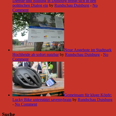
Dienste und Bildung in Duisburg bringt sich in den
politischen Dialog ein
by
Rundschau Duisburg
-
No
Comment
Neue Angebote im Stadtpark
Hochheide ab sofort nutzbar
by
Rundschau Duisburg
-
No
Comment
Gemeinsam für kluge Köpfe:
Lucky Bike unterstützt savemybrain
by
Rundschau Duisburg
-
No Comment
Suche