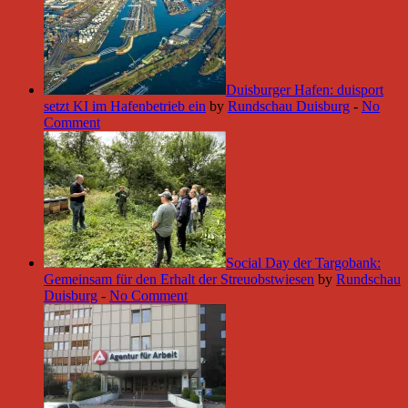
Duisburger Hafen: duisport
setzt KI im Hafenbetrieb ein
by
Rundschau Duisburg
-
No
Comment
Social Day der Targobank:
Gemeinsam für den Erhalt der Streuobstwiesen
by
Rundschau
Duisburg
-
No Comment