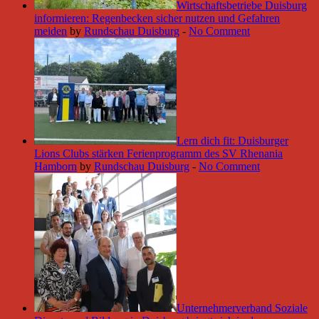
Wirtschaftsbetriebe Duisburg
informieren: Regenbecken sicher nutzen und Gefahren
meiden
by
Rundschau Duisburg
-
No Comment
Lern dich fit: Duisburger
Lions Clubs stärken Ferienprogramm des SV Rhenania
Hamborn
by
Rundschau Duisburg
-
No Comment
Unternehmerverband Soziale