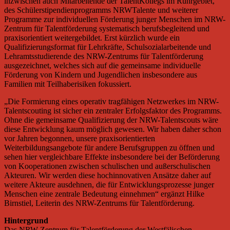
inzwischen auch Mitarbeitende der TalentKollegs im Ruhrgebiet,
des Schülerstipendienprogramms NRWTalente und weiterer
Programme zur individuellen Förderung junger Menschen im NRW-
Zentrum für Talentförderung systematisch berufsbegleitend und
praxisorientiert weitergebildet. Erst kürzlich wurde ein
Qualifizierungsformat für Lehrkräfte, Schulsozialarbeitende und
Lehramtsstudierende des NRW-Zentrums für Talentförderung
ausgezeichnet, welches sich auf die gemeinsame individuelle
Förderung von Kindern und Jugendlichen insbesondere aus
Familien mit Teilhaberisiken fokussiert.
„Die Formierung eines operativ tragfähigen Netzwerkes im NRW-
Talentscouting ist sicher ein zentraler Erfolgsfaktor des Programms.
Ohne die gemeinsame Qualifizierung der NRW-Talentscouts wäre
diese Entwicklung kaum möglich gewesen. Wir haben daher schon
vor Jahren begonnen, unsere praxisorientierten
Weiterbildungsangebote für andere Berufsgruppen zu öffnen und
sehen hier vergleichbare Effekte insbesondere bei der Beförderung
von Kooperationen zwischen schulischen und außerschulischen
Akteuren. Wir werden diese hochinnovativen Ansätze daher auf
weitere Akteure ausdehnen, die für Entwicklungsprozesse junger
Menschen eine zentrale Bedeutung einnehmen“ ergänzt Hilke
Birnstiel, Leiterin des NRW-Zentrums für Talentförderung.
Hintergrund
Das NRW-Zentrum für Talentförderung der Westfälischen