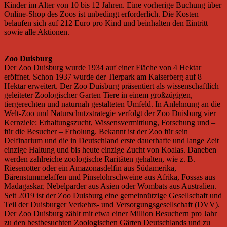
Kinder im Alter von 10 bis 12 Jahren. Eine vorherige Buchung über
Online-Shop des Zoos ist unbedingt erforderlich. Die Kosten
belaufen sich auf 212 Euro pro Kind und beinhalten den Eintritt
sowie alle Aktionen.
Zoo Duisburg
Der Zoo Duisburg wurde 1934 auf einer Fläche von 4 Hektar
eröffnet. Schon 1937 wurde der Tierpark am Kaiserberg auf 8
Hektar erweitert. Der Zoo Duisburg präsentiert als wissenschaftlich
geleiteter Zoologischer Garten Tiere in einem großzügigen,
tiergerechten und naturnah gestalteten Umfeld. In Anlehnung an die
Welt-Zoo und Naturschutzstrategie verfolgt der Zoo Duisburg vier
Kernziele: Erhaltungszucht, Wissensvermittlung, Forschung und –
für die Besucher – Erholung. Bekannt ist der Zoo für sein
Delfinarium und die in Deutschland erste dauerhafte und lange Zeit
einzige Haltung und bis heute einzige Zucht von Koalas. Daneben
werden zahlreiche zoologische Raritäten gehalten, wie z. B.
Riesenotter oder ein Amazonasdelfin aus Südamerika,
Bärenstummelaffen und Pinselohrschweine aus Afrika, Fossas aus
Madagaskar, Nebelparder aus Asien oder Wombats aus Australien.
Seit 2019 ist der Zoo Duisburg eine gemeinnützige Gesellschaft und
Teil der Duisburger Verkehrs- und Versorgungsgesellschaft (DVV).
Der Zoo Duisburg zählt mit etwa einer Million Besuchern pro Jahr
zu den bestbesuchten Zoologischen Gärten Deutschlands und zu