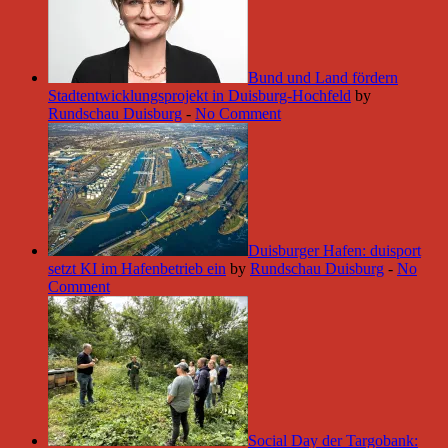
Bund und Land fördern
Stadtentwicklungsprojekt in Duisburg-Hochfeld
by
Rundschau Duisburg
-
No Comment
Duisburger Hafen: duisport
setzt KI im Hafenbetrieb ein
by
Rundschau Duisburg
-
No
Comment
Social Day der Targobank: