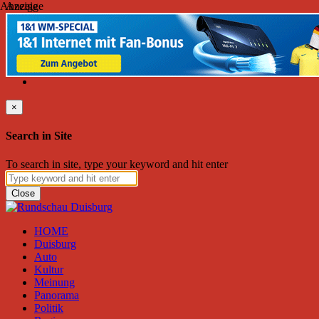
Anzeige
Anzeige
Freitag, August 07, 2026
Friend on Facebook
Follow on Twitter
Subscribe to RSS
Search
×
Search in Site
To search in site, type your keyword and hit enter
Close
HOME
Duisburg
Auto
Kultur
Meinung
Panorama
Politik