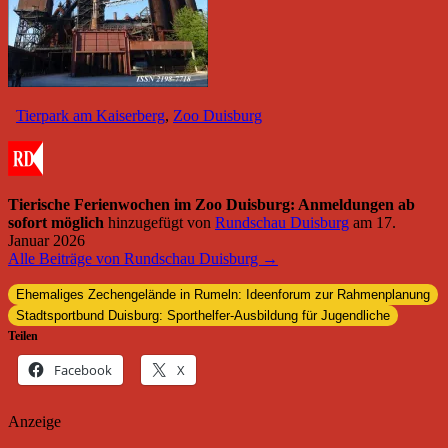
Tierpark am Kaiserberg
,
Zoo Duisburg
Tierische Ferienwochen im Zoo Duisburg: Anmeldungen ab
sofort möglich
hinzugefügt von
Rundschau Duisburg
am
17.
Januar 2026
Alle Beiträge von Rundschau Duisburg →
Ehemaliges Zechengelände in Rumeln: Ideenforum zur Rahmenplanung
Stadtsportbund Duisburg: Sporthelfer-Ausbildung für Jugendliche
Teilen
Facebook
X
Anzeige