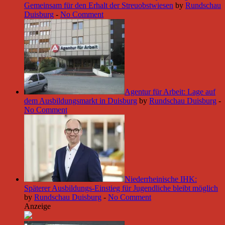
Gemeinsam für den Erhalt der Streuobstwiesen
by
Rundschau
Duisburg
-
No Comment
Agentur für Arbeit: Lage auf
dem Ausbildungsmarkt in Duisburg
by
Rundschau Duisburg
-
No Comment
Niederrheinische IHK:
Späterer Ausbildungs-Einstieg für Jugendliche bleibt möglich
by
Rundschau Duisburg
-
No Comment
Anzeige