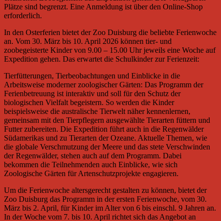
Plätze sind begrenzt. Eine Anmeldung ist über den Online-Shop
erforderlich.
In den Osterferien bietet der Zoo Duisburg die beliebte Ferienwoche
an. Vom 30. März bis 10. April 2026 können tier- und
zoobegeisterte Kinder von 9.00 – 15.00 Uhr jeweils eine Woche auf
Expedition gehen. Das erwartet die Schulkinder zur Ferienzeit:
Tierfütterungen, Tierbeobachtungen und Einblicke in die
Arbeitsweise moderner zoologischer Gärten: Das Programm der
Ferienbetreuung ist interaktiv und soll für den Schutz der
biologischen Vielfalt begeistern. So werden die Kinder
beispielsweise die australische Tierwelt näher kennenlernen,
gemeinsam mit den Tierpflegern ausgewählte Tierarten füttern und
Futter zubereiten. Die Expedition führt auch in die Regenwälder
Südamerikas und zu Tierarten der Ozeane. Aktuelle Themen, wie
die globale Verschmutzung der Meere und das stete Verschwinden
der Regenwälder, stehen auch auf dem Programm. Dabei
bekommen die Teilnehmenden auch Einblicke, wie sich
Zoologische Gärten für Artenschutzprojekte engagieren.
Um die Ferienwoche altersgerecht gestalten zu können, bietet der
Zoo Duisburg das Programm in der ersten Ferienwoche, vom 30.
März bis 2. April, für Kinder im Alter von 6 bis einschl. 9 Jahren an.
In der Woche vom 7. bis 10. April richtet sich das Angebot an