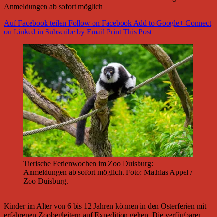
Anmeldungen ab sofort möglich
Auf Facebook teilen
Follow on Facebook
Add to Google+
Connect
on Linked in
Subscribe by Email
Print This Post
Tierische Ferienwochen im Zoo Duisburg:
Anmeldungen ab sofort möglich. Foto: Mathias Appel /
Zoo Duisburg.
_______________________________________
Kinder im Alter von 6 bis 12 Jahren können in den Osterferien mit
erfahrenen Zoobegleitern auf Expedition gehen. Die verfügbaren