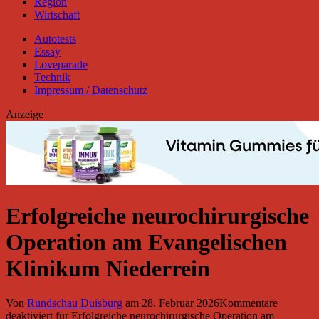
Region
Wirtschaft
Autotests
Essay
Loveparade
Technik
Impressum / Datenschutz
Anzeige
Erfolgreiche neurochirurgische
Operation am Evangelischen
Klinikum Niederrein
Von
Rundschau Duisburg
am
28. Februar 2026
Kommentare
deaktiviert
für Erfolgreiche neurochirurgische Operation am