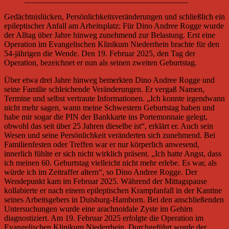
Gedächtnislücken, Persönlichkeitsveränderungen und schließlich ein
epileptischer Anfall am Arbeitsplatz: Für Dino Andree Rogge wurde
der Alltag über Jahre hinweg zunehmend zur Belastung. Erst eine
Operation im Evangelischen Klinikum Niederrhein brachte für den
54-jährigen die Wende. Den 19. Februar 2025, den Tag der
Operation, bezeichnet er nun als seinen zweiten Geburtstag.
Über etwa drei Jahre hinweg bemerkten Dino Andree Rogge und
seine Familie schleichende Veränderungen. Er vergaß Namen,
Termine und selbst vertraute Informationen. „Ich konnte irgendwann
nicht mehr sagen, wann meine Schwestern Geburtstag haben und
habe mir sogar die PIN der Bankkarte ins Portemonnaie gelegt,
obwohl das seit über 25 Jahren dieselbe ist“, erklärt er. Auch sein
Wesen und seine Persönlichkeit veränderten sich zunehmend. Bei
Familienfesten oder Treffen war er nur körperlich anwesend,
innerlich fühlte er sich nicht wirklich präsent. „Ich hatte Angst, dass
ich meinen 60. Geburtstag vielleicht nicht mehr erlebe. Es war, als
würde ich im Zeitraffer altern“, so Dino Andree Rogge. Der
Wendepunkt kam im Februar 2025. Während der Mittagspause
kollabierte er nach einem epileptischen Krampfanfall in der Kantine
seines Arbeitsgebers in Duisburg-Hamborn. Bei den anschließenden
Untersuchungen wurde eine arachnoidale Zyste im Gehirn
diagnostiziert. Am 19. Februar 2025 erfolgte die Operation im
Evangelischen Klinikum Niederrhein. Durchgeführt wurde der