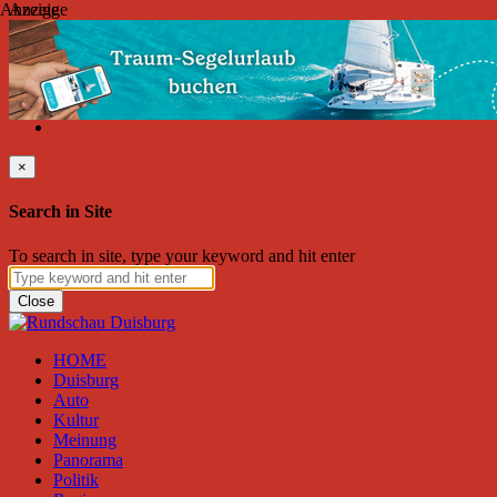
Anzeige
Anzeige
Samstag, August 08, 2026
Friend on Facebook
Follow on Twitter
Subscribe to RSS
Search
×
Search in Site
To search in site, type your keyword and hit enter
Close
HOME
Duisburg
Auto
Kultur
Meinung
Panorama
Politik