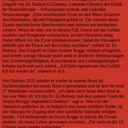
Eingriff von Dr. Rashad El-Habony, Leitender Oberarzt der Klinik
für Neurochirurgie – Schwerpunkt zentrale und vaskuläre
Neurochirurgie. „Eine arachnoidale Zyste ist eine Blase zwischen
den Hirnhäuten, die mit Flüssigkeit gefüllt ist. Die meisten dieser
Zysten machen keine Beschwerden und müssen nur beobachtet
werden. Wenn sie aber, wie in diesem Fall, Druck auf das Gehirn
ausüben und Symptome verursachen, ist eine Operation nötig.
Dabei öffnen wir die Zyste minimal-invasiv, damit die Flüssigkeit
abfließt und der Druck auf das Gehirn nachlässt“, erklärt Dr. El-
Habony. Der Eingriff bei Dino Andree Rogge verläuft erfolgreich
und bereits wenige Monate später stellt er deutliche Verbesserungen
fest. Erinnerungsfähigkeit, Konzentration und Leistungsfähigkeit
kehrten nach und nach zurück. „Ich hatte irgendwann das Gefühl:
Ich bin wieder da“, erinnert er sich.
Seit Oktober 2025 arbeitet er wieder in seinem Beruf als
Fachkoordinator bei einem Stahl-Unternehmen und ist dort für rund
27 Mitarbeiter verantwortlich. „Ich fühle mich heute fitter denn je,
fast wie Mitte 30. Ich bin Dr. El-Habony und dem ganzen Team der
Neurochirurgie unglaublich dankbar“, sagt er. Was von der
Operation geblieben ist, ist lediglich eine kaum sichtbare Narbe, da
der chirurgische Zugang über eine natürliche Stirnfalte erfolgen
konnte. Viel bedeutender für Herrn Rogge ist jedoch die Freude
darüber, ein neues Leben gewonnen zu haben: „Für mich ist der 19.
Februar mein zweiter Geburtstag.“