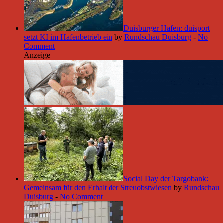
Duisburger Hafen: duisport
setzt KI im Hafenbetrieb ein
by
Rundschau Duisburg
-
No
Comment
Anzeige
Social Day der Targobank:
Gemeinsam für den Erhalt der Streuobstwiesen
by
Rundschau
Duisburg
-
No Comment