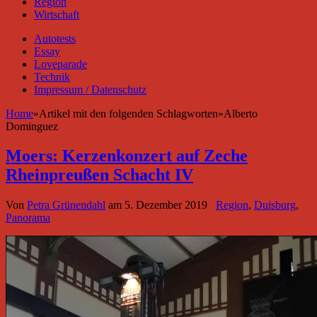
Region
Wirtschaft
Autotests
Essay
Loveparade
Technik
Impressum / Datenschutz
Home
»
Artikel mit den folgenden Schlagworten
»
Alberto
Dominguez
Moers: Kerzenkonzert auf Zeche
Rheinpreußen Schacht IV
Von
Petra Grünendahl
am
5. Dezember 2019
Region
,
Duisburg
,
Panorama