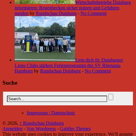
Wirtschaftsbetriebe Duisburg
informieren: Regenbecken sicher nutzen und Gefahren
meiden
by
Rundschau Duisburg
-
No Comment
Lern dich fit: Duisburger
Lions Clubs stärken Ferienprogramm des SV Rhenania
Hamborn
by
Rundschau Duisburg
-
No Comment
Suche
Impressum / Datenschutz
© 2026,
↑
Rundschau Duisburg
Anmelden
-
Von Wordpress
-
Gabfire Themes
This website uses cookies to improve your experience. We'll assume