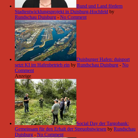
Bund und Land fördern
Stadtentwicklungsprojekt in Duisburg-Hochfeld
by
Rundschau Duisburg
-
No Comment
Duisburger Hafen: duisport
setzt KI im Hafenbetrieb ein
by
Rundschau Duisburg
-
No
Comment
Anzeige
Social Day der Targobank:
Gemeinsam für den Erhalt der Streuobstwiesen
by
Rundschau
Duisburg
-
No Comment