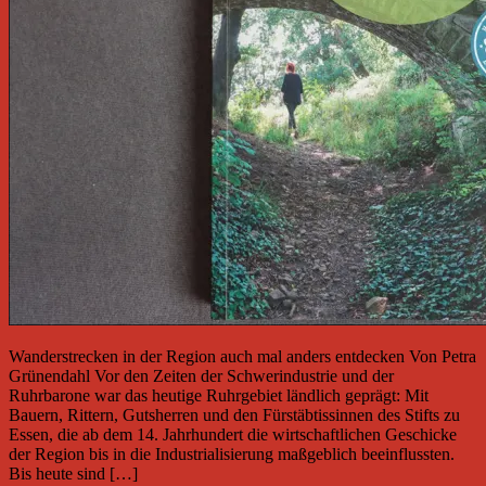
Wanderstrecken in der Region auch mal anders entdecken Von Petra
Grünendahl Vor den Zeiten der Schwerindustrie und der
Ruhrbarone war das heutige Ruhrgebiet ländlich geprägt: Mit
Bauern, Rittern, Gutsherren und den Fürstäbtissinnen des Stifts zu
Essen, die ab dem 14. Jahrhundert die wirtschaftlichen Geschicke
der Region bis in die Industrialisierung maßgeblich beeinflussten.
Bis heute sind […]