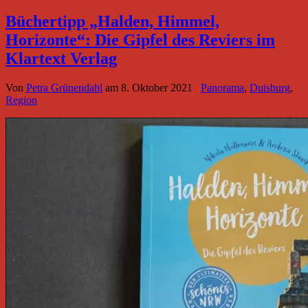
Büchertipp „Halden, Himmel,
Horizonte“: Die Gipfel des Reviers im
Klartext Verlag
Von
Petra Grünendahl
am
8. Oktober 2021
Panorama
,
Duisburg
,
Region