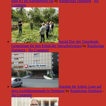
setzt KI im Hafenbetrieb ein
by
Rundschau Duisburg
-
No
Comment
Social Day der Targobank:
Gemeinsam für den Erhalt der Streuobstwiesen
by
Rundschau
Duisburg
-
No Comment
Agentur für Arbeit: Lage auf
dem Ausbildungsmarkt in Duisburg
by
Rundschau Duisburg
-
No Comment