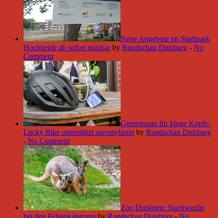
Neue Angebote im Stadtpark
Hochheide ab sofort nutzbar
by
Rundschau Duisburg
-
No
Comment
Gemeinsam für kluge Köpfe:
Lucky Bike unterstützt savemybrain
by
Rundschau Duisburg
-
No Comment
Zoo Duisburg: Nachwuchs
bei den Felsenkängurus
by
Rundschau Duisburg
-
No