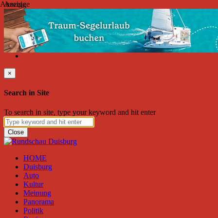
Anzeige
Anzeige
Donnerstag, August 06, 2026
Friend on Facebook
Follow on Twitter
Subscribe to RSS
Search
×
Search in Site
To search in site, type your keyword and hit enter
Close
HOME
Duisburg
Auto
Kultur
Meinung
Panorama
Politik