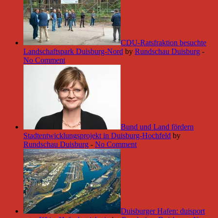
CDU-Ratsfraktion besuchte
Landschaftspark Duisburg-Nord
by
Rundschau Duisburg
-
No Comment
Bund und Land fördern
Stadtentwicklungsprojekt in Duisburg-Hochfeld
by
Rundschau Duisburg
-
No Comment
Duisburger Hafen: duisport