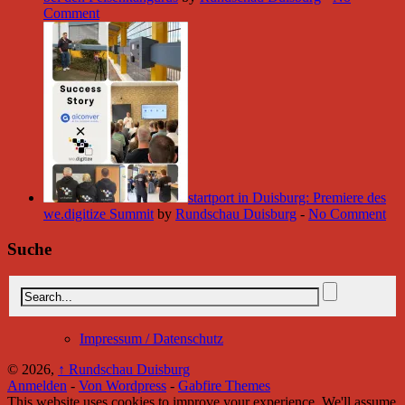
Comment
startport in Duisburg: Premiere des
we.digitize Summit
by
Rundschau Duisburg
-
No Comment
Suche
Impressum / Datenschutz
© 2026,
↑
Rundschau Duisburg
Anmelden
-
Von Wordpress
-
Gabfire Themes
This website uses cookies to improve your experience. We'll assume