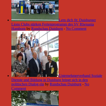
Lern dich fit: Duisburger
Lions Clubs stärken Ferienprogramm des SV Rhenania
Hamborn
by
Rundschau Duisburg
-
No Comment
Unternehmerverband Soziale
Dienste und Bildung in Duisburg bringt sich in den
politischen Dialog ein
by
Rundschau Duisburg
-
No
Comment