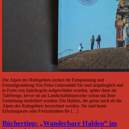
Die Alpen des Ruhrgebiets locken für Entspannung und
Freizeitgestaltung Von Petra Grünendahl Sie sind ursprünglich mal
in Form von Spitzkegeln aufgeschüttet worden, später dann als
Tafelberge, bevor sie als Landschaftsbauwerke schon mit ihrer
Entstehung modelliert wurden: Die Halden, die gerne auch als die
Alpen des Ruhrgebiets bezeichnet werden. Sie sind heute
Erholungsorte oder Freizeitstätten für […]
Büchertipp: „Wanderbare Halden” im