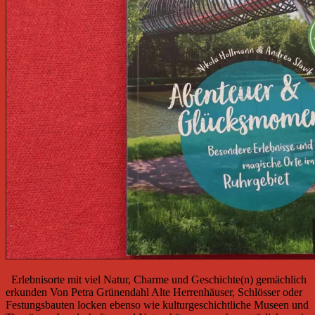
Erlebnisorte mit viel Natur, Charme und Geschichte(n) gemächlich
erkunden Von Petra Grünendahl Alte Herrenhäuser, Schlösser oder
Festungsbauten locken ebenso wie kulturgeschichtliche Museen und