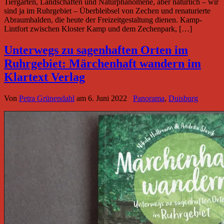
Tiergärten, Landschaften und Naturphänomene, aber natürlich – wir
sind ja im Ruhrgebiet – Überbleibsel von Zechen und renaturierte
Abraumhalden, die heute der Freizeitgestaltung dienen. Kamp-
Lintfort zwischen Kloster Kamp und dem Zechenpark, […]
Unterwegs zu sagenhaften Orten im
Ruhrgebiet: Märchenhaft wandern im
Klartext Verlag
Von
Petra Grünendahl
am
6. Juni 2022
Panorama
,
Duisburg