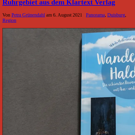
Ruhrgebiet aus dem Klartext Verlag
Von
Petra Grünendahl
am
6. August 2021
Panorama
,
Duisburg
,
Region