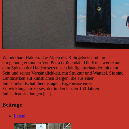
Wunderbare Halden: Die Alpen des Ruhrgebiets und ihre
Umgebung erkunden Von Petra Grünendahl Die Kunstwerke auf
dem Spitzen der Halden setzen sich häufig auseinander mit dem
Sein und seiner Vergänglichkeit, mit Struktur und Wandel. Sie sind
Landmarken auf künstlichen Bergen, die aus einer
Industrielandschaft herausragen: Ergebnisse eines
Entwicklungsprozesses, der in den letzten 150 Jahren
Industrieansiedlungen […]
Beiträge
Letzte