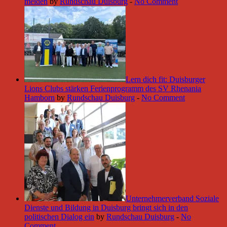
meiden
by
Rundschau Duisburg
-
No Comment
Lern dich fit: Duisburger
Lions Clubs stärken Ferienprogramm des SV Rhenania
Hamborn
by
Rundschau Duisburg
-
No Comment
Unternehmerverband Soziale
Dienste und Bildung in Duisburg bringt sich in den
politischen Dialog ein
by
Rundschau Duisburg
-
No
Comment