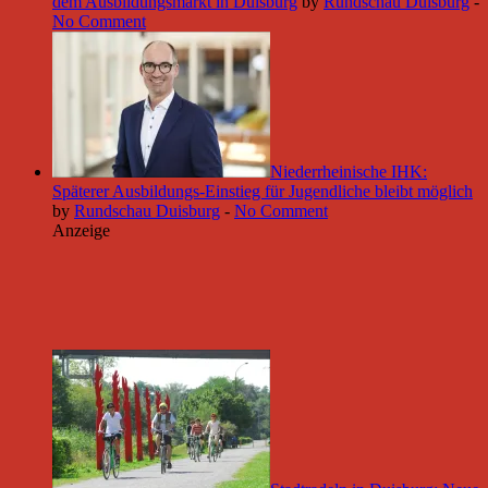
dem Ausbildungsmarkt in Duisburg
by
Rundschau Duisburg
-
No Comment
Niederrheinische IHK:
Späterer Ausbildungs-Einstieg für Jugendliche bleibt möglich
by
Rundschau Duisburg
-
No Comment
Anzeige