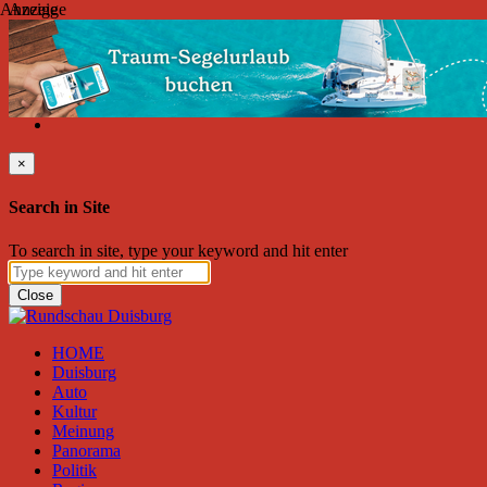
Anzeige
Anzeige
Samstag, August 08, 2026
Friend on Facebook
Follow on Twitter
Subscribe to RSS
Search
×
Search in Site
To search in site, type your keyword and hit enter
Close
HOME
Duisburg
Auto
Kultur
Meinung
Panorama
Politik