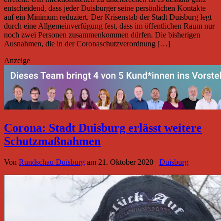
entscheidend, dass jeder Duisburger seine persönlichen Kontakte
auf ein Minimum reduziert. Der Krisenstab der Stadt Duisburg legt
durch eine Allgemeinverfügung fest, dass im öffentlichen Raum nur
noch zwei Personen zusammenkommen dürfen. Die bisherigen
Ausnahmen, die in der Coronaschutzverordnung […]
Anzeige
Corona: Stadt Duisburg erlässt weitere
Schutzmaßnahmen
Von
Rundschau Duisburg
am
21. Oktober 2020
Duisburg