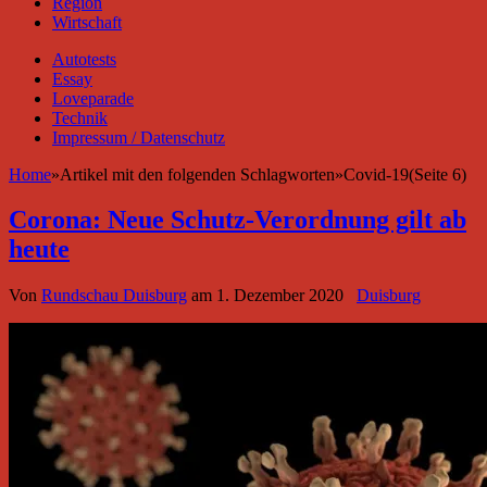
Region
Wirtschaft
Autotests
Essay
Loveparade
Technik
Impressum / Datenschutz
Home
»
Artikel mit den folgenden Schlagworten
»
Covid-19(Seite 6)
Corona: Neue Schutz-Verordnung gilt ab
heute
Von
Rundschau Duisburg
am
1. Dezember 2020
Duisburg