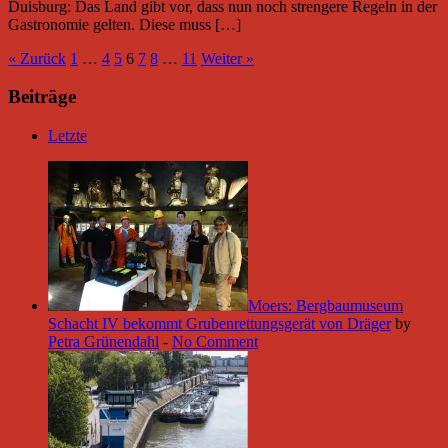
Duisburg: Das Land gibt vor, dass nun noch strengere Regeln in der
Gastronomie gelten. Diese muss […]
« Zurück
1
…
4
5
6
7
8
…
11
Weiter »
Beiträge
Letzte
Moers: Bergbaumuseum
Schacht IV bekommt Grubenrettungsgerät von Dräger
by
Petra Grünendahl
-
No Comment