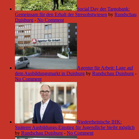
Social Day der Targobank:
Gemeinsam für den Erhalt der Streuobstwiesen
by
Rundschau
Duisburg
-
No Comment
Agentur für Arbeit: Lage auf
dem Ausbildungsmarkt in Duisburg
by
Rundschau Duisburg
-
No Comment
Niederrheinische IHK:
Späterer Ausbildungs-Einstieg für Jugendliche bleibt möglich
by
Rundschau Duisburg
-
No Comment