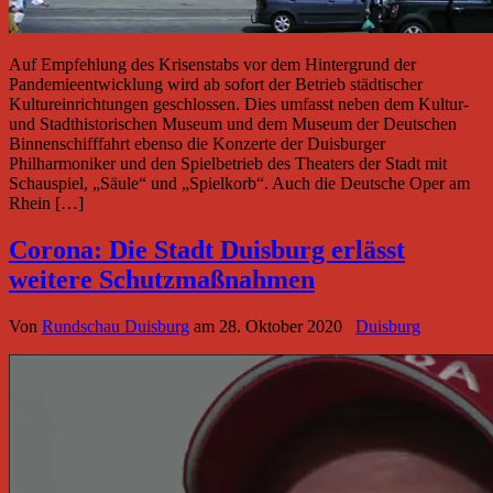
Auf Empfehlung des Krisenstabs vor dem Hintergrund der
Pandemieentwicklung wird ab sofort der Betrieb städtischer
Kultureinrichtungen geschlossen. Dies umfasst neben dem Kultur-
und Stadthistorischen Museum und dem Museum der Deutschen
Binnenschifffahrt ebenso die Konzerte der Duisburger
Philharmoniker und den Spielbetrieb des Theaters der Stadt mit
Schauspiel, „Säule“ und „Spielkorb“. Auch die Deutsche Oper am
Rhein […]
Corona: Die Stadt Duisburg erlässt
weitere Schutzmaßnahmen
Von
Rundschau Duisburg
am
28. Oktober 2020
Duisburg