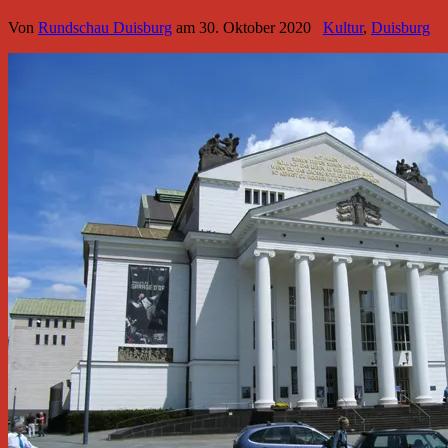
Von
Rundschau Duisburg
am
30. Oktober 2020
Kultur
,
Duisburg