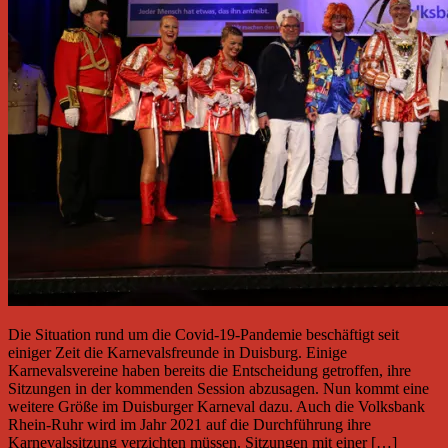
Die Situation rund um die Covid-19-Pandemie beschäftigt seit
einiger Zeit die Karnevalsfreunde in Duisburg. Einige
Karnevalsvereine haben bereits die Entscheidung getroffen, ihre
Sitzungen in der kommenden Session abzusagen. Nun kommt eine
weitere Größe im Duisburger Karneval dazu. Auch die Volksbank
Rhein-Ruhr wird im Jahr 2021 auf die Durchführung ihre
Karnevalssitzung verzichten müssen. Sitzungen mit einer […]