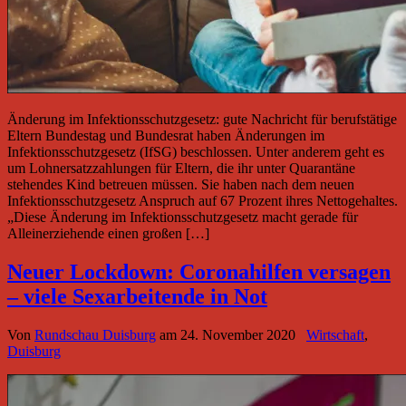
Änderung im Infektionsschutzgesetz: g​ute Nachricht für berufstätige
Eltern Bundestag und Bundesrat haben Änderungen im
Infektionsschutzgesetz (IfSG) beschlossen. Unter anderem geht es
um Lohnersatzzahlungen für Eltern, die ihr unter Quarantäne
stehendes Kind betreuen müssen. Sie haben nach dem neuen
Infektionsschutzgesetz Anspruch auf 67 Prozent ihres Nettogehaltes.
„Diese Änderung im Infektionsschutzgesetz macht gerade für
Alleinerziehende einen großen […]
Neuer Lockdown: Coronahilfen versagen
– viele Sexarbeitende in Not
Von
Rundschau Duisburg
am
24. November 2020
Wirtschaft
,
Duisburg