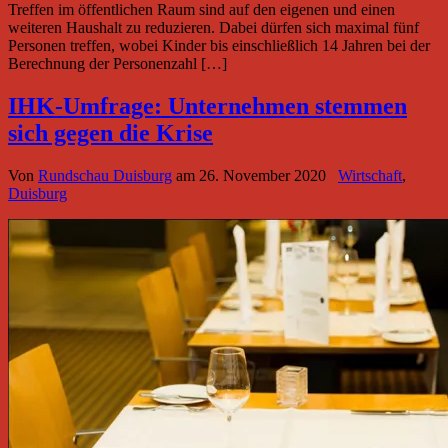
Treffen im öffentlichen Raum sind auf den eigenen und einen
weiteren Haushalt zu reduzieren. Dabei dürfen sich maximal fünf
Personen treffen, wobei Kinder bis einschließlich 14 Jahren bei der
Berechnung der Personenzahl […]
IHK-Umfrage: Unternehmen stemmen
sich gegen die Krise
Von
Rundschau Duisburg
am
26. November 2020
Wirtschaft
,
Duisburg