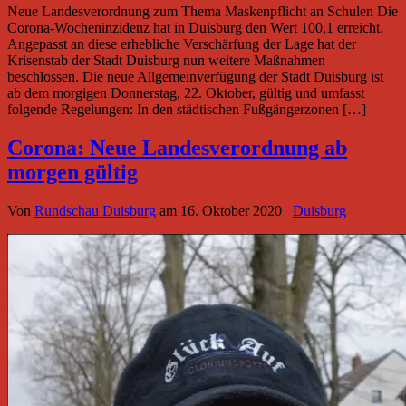
Neue Landesverordnung zum Thema Maskenpflicht an Schulen Die
Corona-Wocheninzidenz hat in Duisburg den Wert 100,1 erreicht.
Angepasst an diese erhebliche Verschärfung der Lage hat der
Krisenstab der Stadt Duisburg nun weitere Maßnahmen
beschlossen. Die neue Allgemeinverfügung der Stadt Duisburg ist
ab dem morgigen Donnerstag, 22. Oktober, gültig und umfasst
folgende Regelungen: In den städtischen Fußgängerzonen […]
Corona: Neue Landesverordnung ab
morgen gültig
Von
Rundschau Duisburg
am
16. Oktober 2020
Duisburg