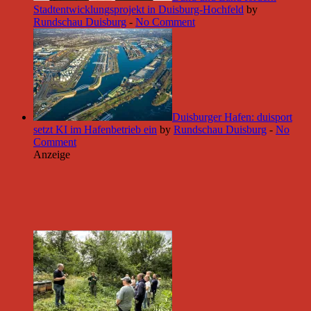
Stadtentwicklungsprojekt in Duisburg-Hochfeld
by
Rundschau Duisburg
-
No Comment
Duisburger Hafen: duisport
setzt KI im Hafenbetrieb ein
by
Rundschau Duisburg
-
No
Comment
Anzeige