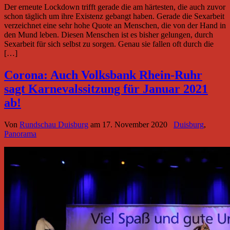
Der erneute Lockdown trifft gerade die am härtesten, die auch zuvor
schon täglich um ihre Existenz gebangt haben. Gerade die Sexarbeit
verzeichnet eine sehr hohe Quote an Menschen, die von der Hand in
den Mund leben. Diesen Menschen ist es bisher gelungen, durch
Sexarbeit für sich selbst zu sorgen. Genau sie fallen oft durch die
[…]
Corona: Auch Volksbank Rhein-Ruhr
sagt Karnevalssitzung für Januar 2021
ab!
Von
Rundschau Duisburg
am
17. November 2020
Duisburg
,
Panorama