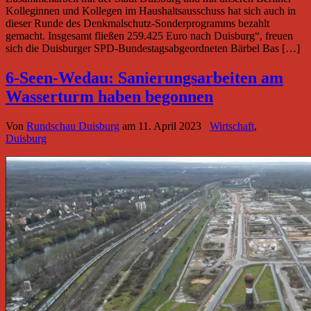
Kolleginnen und Kollegen im Haushaltsausschuss hat sich auch in
dieser Runde des Denkmalschutz-Sonderprogramms bezahlt
gemacht. Insgesamt fließen 259.425 Euro nach Duisburg“, freuen
sich die Duisburger SPD-Bundestagsabgeordneten Bärbel Bas […]
6-Seen-Wedau: Sanierungsarbeiten am
Wasserturm haben begonnen
Von
Rundschau Duisburg
am
11. April 2023
Wirtschaft
,
Duisburg