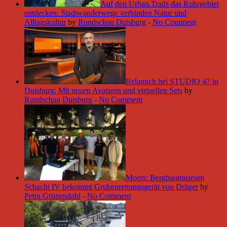
Auf den Urban.Trails das Ruhrgebiet
entdecken: Stadtwanderwege verbinden Natur und
Alltagskultur
by
Rundschau Duisburg
-
No Comment
Relaunch bei STUDIO 47 in
Duisburg: Mit neuen Avataren und virtuellen Sets
by
Rundschau Duisburg
-
No Comment
Moers: Bergbaumuseum
Schacht IV bekommt Grubenrettungsgerät von Dräger
by
Petra Grünendahl
-
No Comment