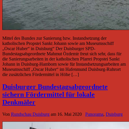
Mittel des Bundes zur Sanierung bzw. Instandsetzung der
katholischen Propstei Sankt Johann sowie am Museumsschiff
„Oscar Huber“ in Duisburg“ Der Duisburger SPD-
Bundestagsabgeordnete Mahmut Özdemir freut sich sehr, dass für
die Sanierungsarbeiten in der katholischen Pfarrei Propstei Sankt
Johann in Duisburg-Hamborn sowie für Instandsetzungsarbeiten am
Museumsschiff „Oscar Huber“ im Hafenmund Duisburg-Ruhrort
die zusätzlichen Fördermittel in Höhe […]
Duisburger Bundestagsabgeordnete
sichern Fördermittel für lokale
Denkmäler
Von
Rundschau Duisburg
am
16. Mai 2020
Panorama
,
Duisburg