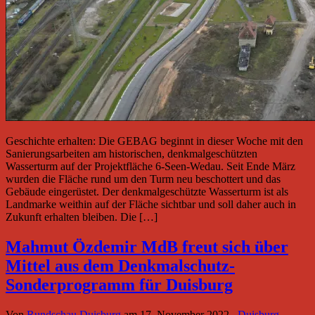
Geschichte erhalten: Die GEBAG beginnt in dieser Woche mit den
Sanierungsarbeiten am historischen, denkmalgeschützten
Wasserturm auf der Projektfläche 6-Seen-Wedau. Seit Ende März
wurden die Fläche rund um den Turm neu beschottert und das
Gebäude eingerüstet. Der denkmalgeschützte Wasserturm ist als
Landmarke weithin auf der Fläche sichtbar und soll daher auch in
Zukunft erhalten bleiben. Die […]
Mahmut Özdemir MdB freut sich über
Mittel aus dem Denkmalschutz-
Sonderprogramm für Duisburg
Von
Rundschau Duisburg
am
17. November 2022
Duisburg