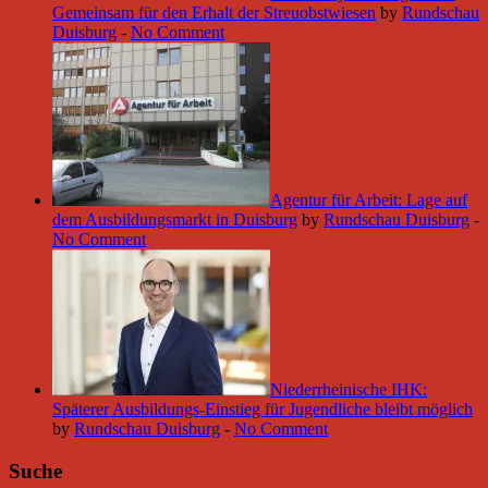
Gemeinsam für den Erhalt der Streuobstwiesen
by
Rundschau
Duisburg
-
No Comment
Agentur für Arbeit: Lage auf
dem Ausbildungsmarkt in Duisburg
by
Rundschau Duisburg
-
No Comment
Niederrheinische IHK:
Späterer Ausbildungs-Einstieg für Jugendliche bleibt möglich
by
Rundschau Duisburg
-
No Comment
Suche