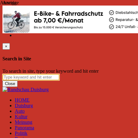
Anzeige
Anzeige
Montag, August 10, 2026
Friend on Facebook
Follow on Twitter
Subscribe to RSS
Search
×
Search in Site
To search in site, type your keyword and hit enter
Close
HOME
Duisburg
Auto
Kultur
Meinung
Panorama
Politik