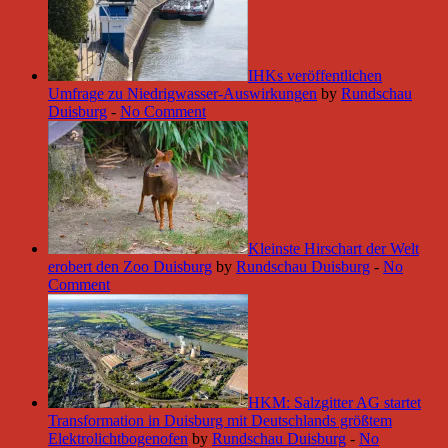
IHKs veröffentlichen
Umfrage zu Niedrigwasser-Auswirkungen
by
Rundschau
Duisburg
-
No Comment
Kleinste Hirschart der Welt
erobert den Zoo Duisburg
by
Rundschau Duisburg
-
No
Comment
HKM: Salzgitter AG startet
Transformation in Duisburg mit Deutschlands größtem
Elektrolichtbogenofen
by
Rundschau Duisburg
-
No