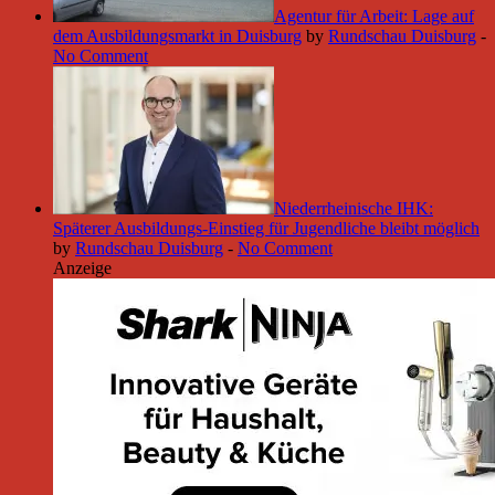
Agentur für Arbeit: Lage auf
dem Ausbildungsmarkt in Duisburg
by
Rundschau Duisburg
-
No Comment
Niederrheinische IHK:
Späterer Ausbildungs-Einstieg für Jugendliche bleibt möglich
by
Rundschau Duisburg
-
No Comment
Anzeige