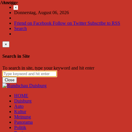
Anzeige
Anzeige
×
Donnerstag, August 06, 2026
Friend on Facebook
Follow on Twitter
Subscribe to RSS
Search
×
Search in Site
To search in site, type your keyword and hit enter
Close
HOME
Duisburg
Auto
Kultur
Meinung
Panorama
Politik