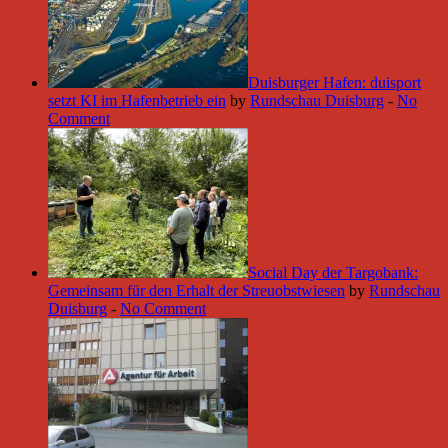
Duisburger Hafen: duisport
setzt KI im Hafenbetrieb ein
by
Rundschau Duisburg
-
No
Comment
Social Day der Targobank:
Gemeinsam für den Erhalt der Streuobstwiesen
by
Rundschau
Duisburg
-
No Comment