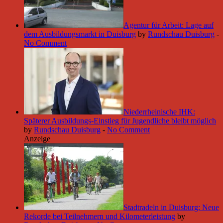
Agentur für Arbeit: Lage auf
dem Ausbildungsmarkt in Duisburg
by
Rundschau Duisburg
-
No Comment
Niederrheinische IHK:
Späterer Ausbildungs-Einstieg für Jugendliche bleibt möglich
by
Rundschau Duisburg
-
No Comment
Anzeige
Stadtradeln in Duisburg: Neue
Rekorde bei Teilnehmern und Kilometerleistung
by