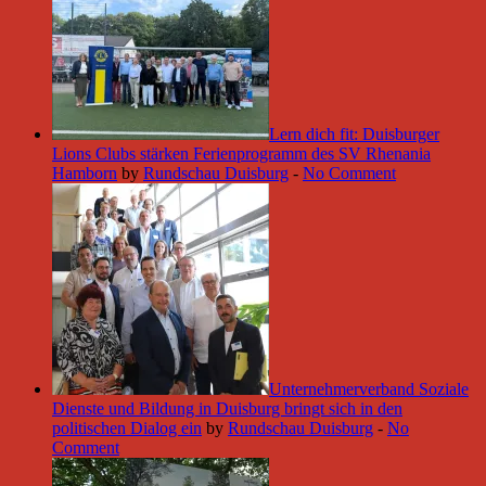
Lern dich fit: Duisburger
Lions Clubs stärken Ferienprogramm des SV Rhenania
Hamborn
by
Rundschau Duisburg
-
No Comment
Unternehmerverband Soziale
Dienste und Bildung in Duisburg bringt sich in den
politischen Dialog ein
by
Rundschau Duisburg
-
No
Comment