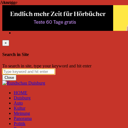
Anzeige
Anzeige
Freitag, August 07, 2026
Friend on Facebook
Follow on Twitter
Subscribe to RSS
Search
×
Search in Site
To search in site, type your keyword and hit enter
Close
HOME
Duisburg
Auto
Kultur
Meinung
Panorama
Politik