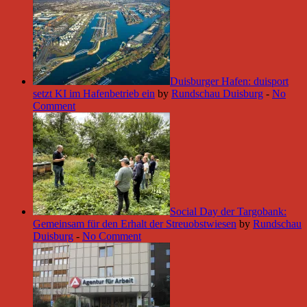
Duisburger Hafen: duisport
setzt KI im Hafenbetrieb ein
by
Rundschau Duisburg
-
No
Comment
Social Day der Targobank:
Gemeinsam für den Erhalt der Streuobstwiesen
by
Rundschau
Duisburg
-
No Comment