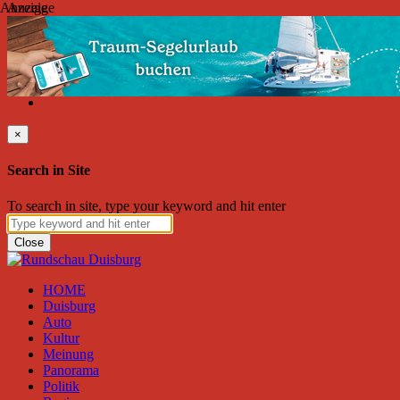
Anzeige
Anzeige
Freitag, August 07, 2026
Friend on Facebook
Follow on Twitter
Subscribe to RSS
Search
×
Search in Site
To search in site, type your keyword and hit enter
Close
HOME
Duisburg
Auto
Kultur
Meinung
Panorama
Politik