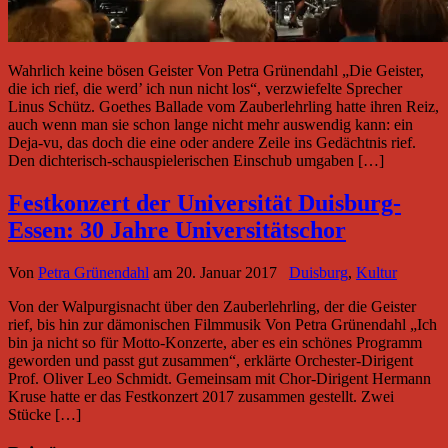
Wahrlich keine bösen Geister Von Petra Grünendahl „Die Geister,
die ich rief, die werd’ ich nun nicht los“, verzwiefelte Sprecher
Linus Schütz. Goethes Ballade vom Zauberlehrling hatte ihren Reiz,
auch wenn man sie schon lange nicht mehr auswendig kann: ein
Deja-vu, das doch die eine oder andere Zeile ins Gedächtnis rief.
Den dichterisch-schauspielerischen Einschub umgaben […]
Festkonzert der Universität Duisburg-
Essen: 30 Jahre Universitätschor
Von
Petra Grünendahl
am
20. Januar 2017
Duisburg
,
Kultur
Von der Walpurgisnacht über den Zauberlehrling, der die Geister
rief, bis hin zur dämonischen Filmmusik Von Petra Grünendahl „Ich
bin ja nicht so für Motto-Konzerte, aber es ein schönes Programm
geworden und passt gut zusammen“, erklärte Orchester-Dirigent
Prof. Oliver Leo Schmidt. Gemeinsam mit Chor-Dirigent Hermann
Kruse hatte er das Festkonzert 2017 zusammen gestellt. Zwei
Stücke […]