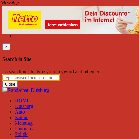
Anzeige
Anzeige
Freitag, August 07, 2026
Friend on Facebook
Follow on Twitter
Subscribe to RSS
Search
×
Search in Site
To search in site, type your keyword and hit enter
Close
HOME
Duisburg
Auto
Kultur
Meinung
Panorama
Politik