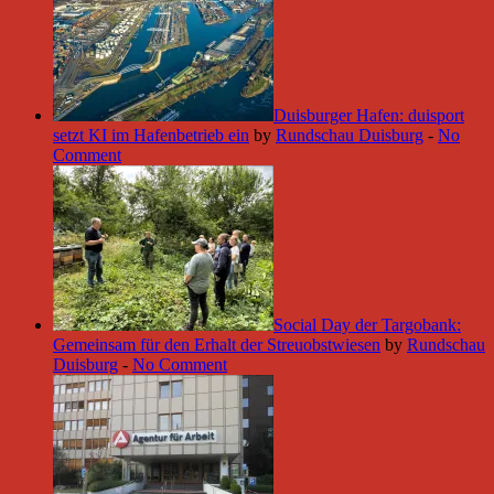
Duisburger Hafen: duisport
setzt KI im Hafenbetrieb ein
by
Rundschau Duisburg
-
No
Comment
Social Day der Targobank:
Gemeinsam für den Erhalt der Streuobstwiesen
by
Rundschau
Duisburg
-
No Comment