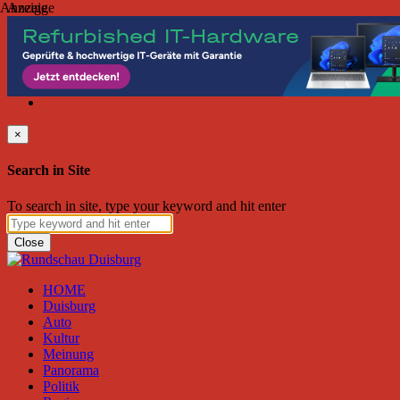
Anzeige
Anzeige
Freitag, August 07, 2026
Friend on Facebook
Follow on Twitter
Subscribe to RSS
Search
×
Search in Site
To search in site, type your keyword and hit enter
Close
HOME
Duisburg
Auto
Kultur
Meinung
Panorama
Politik