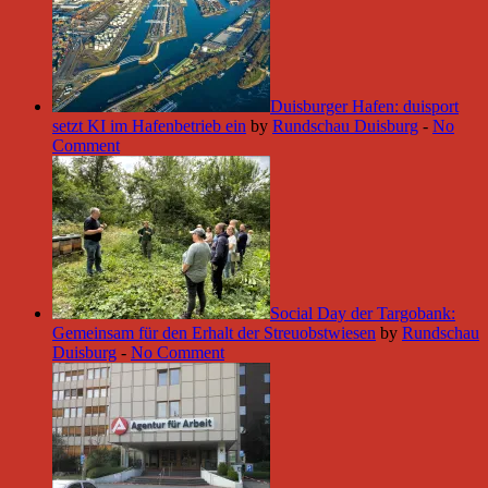
Duisburger Hafen: duisport
setzt KI im Hafenbetrieb ein
by
Rundschau Duisburg
-
No
Comment
Social Day der Targobank:
Gemeinsam für den Erhalt der Streuobstwiesen
by
Rundschau
Duisburg
-
No Comment