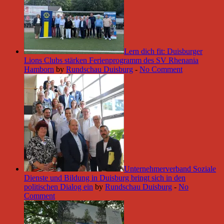
Lern dich fit: Duisburger
Lions Clubs stärken Ferienprogramm des SV Rhenania
Hamborn
by
Rundschau Duisburg
-
No Comment
Unternehmerverband Soziale
Dienste und Bildung in Duisburg bringt sich in den
politischen Dialog ein
by
Rundschau Duisburg
-
No
Comment