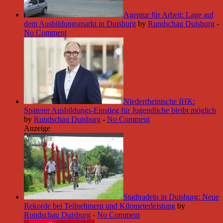
Agentur für Arbeit: Lage auf
dem Ausbildungsmarkt in Duisburg
by
Rundschau Duisburg
-
No Comment
Niederrheinische IHK:
Späterer Ausbildungs-Einstieg für Jugendliche bleibt möglich
by
Rundschau Duisburg
-
No Comment
Anzeige
Stadtradeln in Duisburg: Neue
Rekorde bei Teilnehmern und Kilometerleistung
by
Rundschau Duisburg
-
No Comment