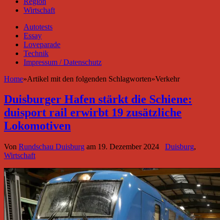
Region
Wirtschaft
Autotests
Essay
Loveparade
Technik
Impressum / Datenschutz
Home
»
Artikel mit den folgenden Schlagworten
»
Verkehr
Duisburger Hafen stärkt die Schiene:
duisport rail erwirbt 19 zusätzliche
Lokomotiven
Von
Rundschau Duisburg
am
19. Dezember 2024
Duisburg
,
Wirtschaft