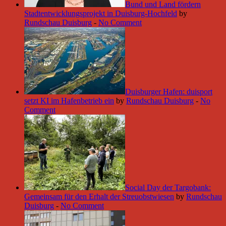
Bund und Land fördern
Stadtentwicklungsprojekt in Duisburg-Hochfeld
by
Rundschau Duisburg
-
No Comment
Duisburger Hafen: duisport
setzt KI im Hafenbetrieb ein
by
Rundschau Duisburg
-
No
Comment
Social Day der Targobank:
Gemeinsam für den Erhalt der Streuobstwiesen
by
Rundschau
Duisburg
-
No Comment