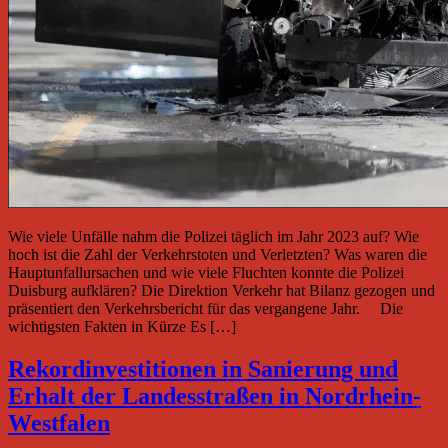
Wie viele Unfälle nahm die Polizei täglich im Jahr 2023 auf? Wie
hoch ist die Zahl der Verkehrstoten und Verletzten? Was waren die
Hauptunfallursachen und wie viele Fluchten konnte die Polizei
Duisburg aufklären? Die Direktion Verkehr hat Bilanz gezogen und
präsentiert den Verkehrsbericht für das vergangene Jahr. Die
wichtigsten Fakten in Kürze Es […]
Rekordinvestitionen in Sanierung und
Erhalt der Landesstraßen in Nordrhein-
Westfalen