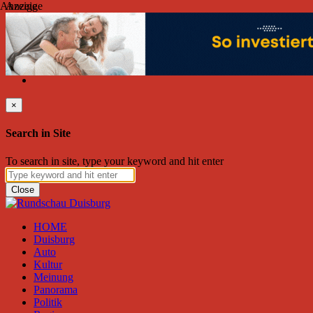
Anzeige
Anzeige
Donnerstag, August 06, 2026
Friend on Facebook
Follow on Twitter
Subscribe to RSS
Search
×
Search in Site
To search in site, type your keyword and hit enter
Close
HOME
Duisburg
Auto
Kultur
Meinung
Panorama
Politik