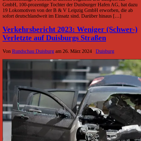
GmbH, 100-prozentige Tochter der Duisburger Hafen AG, hat dazu
19 Lokomotiven von der B & V Leipzig GmbH erworben, die ab
sofort deutschlandweit im Einsatz sind. Darüber hinaus […]
Verkehrsbericht 2023: Weniger (Schwer-)
Verletzte auf Duisburgs Straßen
Von
Rundschau Duisburg
am
26. März 2024
Duisburg