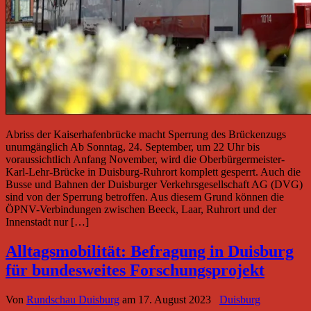
Abriss der Kaiserhafenbrücke macht Sperrung des Brückenzugs
unumgänglich Ab Sonntag, 24. September, um 22 Uhr bis
voraussichtlich Anfang November, wird die Oberbürgermeister-
Karl-Lehr-Brücke in Duisburg-Ruhrort komplett gesperrt. Auch die
Busse und Bahnen der Duisburger Verkehrsgesellschaft AG (DVG)
sind von der Sperrung betroffen. Aus diesem Grund können die
ÖPNV-Verbindungen zwischen Beeck, Laar, Ruhrort und der
Innenstadt nur […]
Alltagsmobilität: Befragung in Duisburg
für bundesweites Forschungsprojekt
Von
Rundschau Duisburg
am
17. August 2023
Duisburg