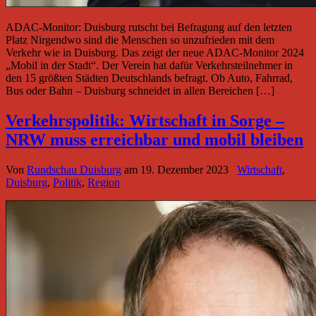
ADAC-Monitor: Duisburg rutscht bei Befragung auf den letzten
Platz Nirgendwo sind die Menschen so unzufrieden mit dem
Verkehr wie in Duisburg. Das zeigt der neue ADAC-Monitor 2024
„Mobil in der Stadt“. Der Verein hat dafür Verkehrsteilnehmer in
den 15 größten Städten Deutschlands befragt. Ob Auto, Fahrrad,
Bus oder Bahn – Duisburg schneidet in allen Bereichen […]
Verkehrspolitik: Wirtschaft in Sorge –
NRW muss erreichbar und mobil bleiben
Von
Rundschau Duisburg
am
19. Dezember 2023
Wirtschaft
,
Duisburg
,
Politik
,
Region