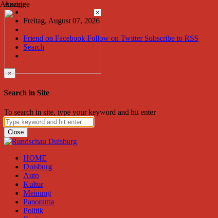
Anzeige
Anzeige
×
Freitag, August 07, 2026
Friend on Facebook
Follow on Twitter
Subscribe to RSS
Search
×
Search in Site
To search in site, type your keyword and hit enter
Close
HOME
Duisburg
Auto
Kultur
Meinung
Panorama
Politik