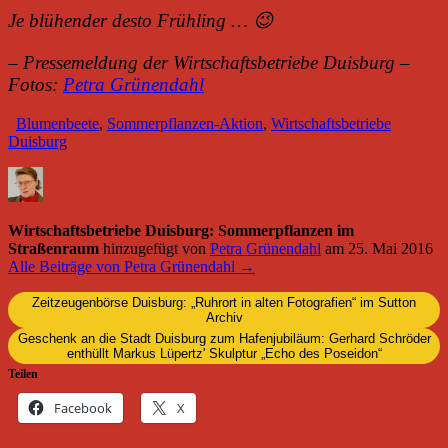
Je blühender desto Frühling … 😉
– Pressemeldung der Wirtschaftsbetriebe Duisburg –
Fotos:
Petra Grünendahl
Blumenbeete
,
Sommerpflanzen-Aktion
,
Wirtschaftsbetriebe
Duisburg
Wirtschaftsbetriebe Duisburg: Sommerpflanzen im
Straßenraum
hinzugefügt von
Petra Grünendahl
am
25. Mai 2016
Alle Beiträge von Petra Grünendahl →
Zeitzeugenbörse Duisburg: „Ruhrort in alten Fotografien“ im Sutton
Archiv
Geschenk an die Stadt Duisburg zum Hafenjubiläum: Gerhard Schröder
enthüllt Markus Lüpertz' Skulptur „Echo des Poseidon“
Teilen
Facebook
X