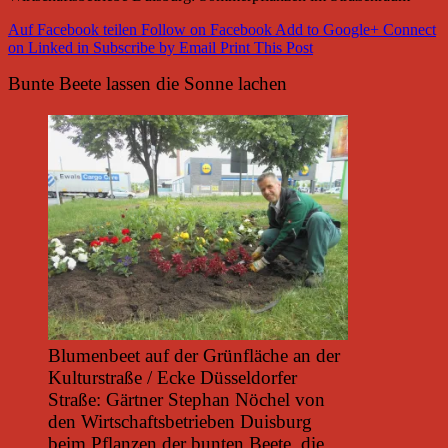
Auf Facebook teilen
Follow on Facebook
Add to Google+
Connect
on Linked in
Subscribe by Email
Print This Post
Bunte Beete lassen die Sonne lachen
Blumenbeet auf der Grünfläche an der
Kulturstraße / Ecke Düsseldorfer
Straße: Gärtner Stephan Nöchel von
den Wirtschaftsbetrieben Duisburg
beim Pflanzen der bunten Beete, die