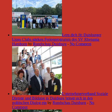
Lern dich fit: Duisburger
Lions Clubs stärken Ferienprogramm des SV Rhenania
Hamborn
by
Rundschau Duisburg
-
No Comment
Unternehmerverband Soziale
Dienste und Bildung in Duisburg bringt sich in den
politischen Dialog ein
by
Rundschau Duisburg
-
No
Comment