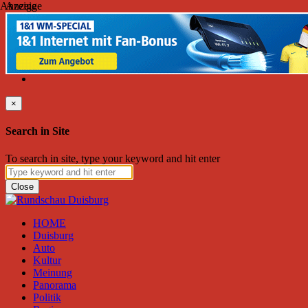
Anzeige
Anzeige
Freitag, August 07, 2026
Friend on Facebook
Follow on Twitter
Subscribe to RSS
Search
×
Search in Site
To search in site, type your keyword and hit enter
Close
HOME
Duisburg
Auto
Kultur
Meinung
Panorama
Politik