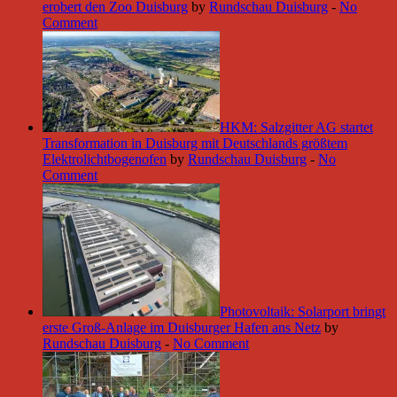
erobert den Zoo Duisburg
by
Rundschau Duisburg
-
No
Comment
HKM: Salzgitter AG startet
Transformation in Duisburg mit Deutschlands größtem
Elektrolichtbogenofen
by
Rundschau Duisburg
-
No
Comment
Photovoltaik: Solarport bringt
erste Groß-Anlage im Duisburger Hafen ans Netz
by
Rundschau Duisburg
-
No Comment