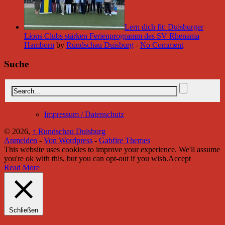
Lern dich fit: Duisburger
Lions Clubs stärken Ferienprogramm des SV Rhenania
Hamborn
by
Rundschau Duisburg
-
No Comment
Suche
Impressum / Datenschutz
© 2026,
↑
Rundschau Duisburg
Anmelden
-
Von Wordpress
-
Gabfire Themes
This website uses cookies to improve your experience. We'll assume
you're ok with this, but you can opt-out if you wish.
Accept
Read More
Schließen