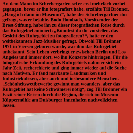
An dem Mann im Schrebergarten sei er erst mehrfach vorbei
gegangen, bevor er ihn fotografiert habe, erzählte Till Brönner.
„Häng ich dann im Museum?“, habe der Schrebergärtner ihn
gefragt, was er bejahte. Bodo Hombach, Vorsitzender der
Brost-Stiftung, habe ihn zu dieser fotografischen Reise durch
das Ruhrgebiet animiert: „Könntest du dir vorstellen, das
Gesicht des Ruhrgebiet zu fotografieren?“, hatte er den
weltbekannten Jazz-Musiker gefragt. Obwohl Till Brönner
1971 in Viersen geboren wurde, war ihm das Ruhrgebiet
unbekannt. Sein Leben verbringt er zwischen Berlin und Los
Angeles und immer dort, wo ihn Konzerte hinbringen. Für die
fotografische Erkundung des Ruhrgebiets nahm er sich ein
Jahr Zeit, recherchierte und ging immer wieder auf die Suche
nach Motiven. Er fand markante Landmarken und
Industriekulissen, aber auch und insbesondere Menschen.
„Schönheitswettbewerbe gewinnt man woanders, aber das
Ruhrgebiet hat keine Schwämerei nötig“, zog Till Brönner ein
Fazit seiner Reisen durch die Region, die sich im Museum
Küppermühle am Duisburger Innenhafen nachvollziehen
lassen.