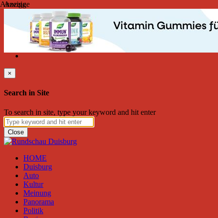
Anzeige
Anzeige
Samstag, August 08, 2026
Friend on Facebook
Follow on Twitter
Subscribe to RSS
Search
×
Search in Site
To search in site, type your keyword and hit enter
Close
HOME
Duisburg
Auto
Kultur
Meinung
Panorama
Politik