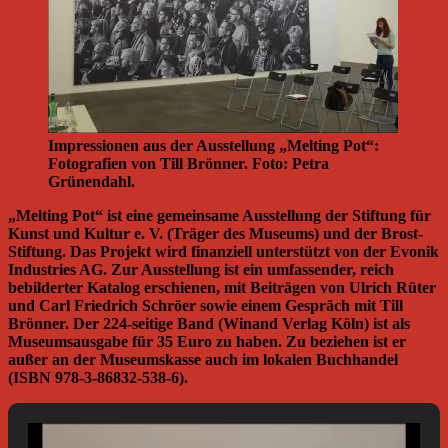
Impressionen aus der Ausstellung „Melting Pot“:
Fotografien von Till Brönner. Foto: Petra
Grünendahl.
„Melting Pot“ ist eine gemeinsame Ausstellung der Stiftung für
Kunst und Kultur e. V. (Träger des Museums) und der Brost-
Stiftung. Das Projekt wird finanziell unterstützt von der Evonik
Industries AG. Zur Ausstellung ist ein umfassender, reich
bebilderter Katalog erschienen, mit Beiträgen von Ulrich Rüter
und Carl Friedrich Schröer sowie einem Gespräch mit Till
Brönner. Der 224-seitige Band (Winand Verlag Köln) ist als
Museumsausgabe für 35 Euro zu haben. Zu beziehen ist er
außer an der Museumskasse auch im lokalen Buchhandel
(ISBN 978-3-86832-538-6).