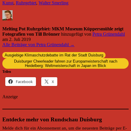
Kunst
,
Ruhrgebiet
,
Walter Smerling
Melting Pot Ruhrgebiet: MKM Museum Küppersmühle zeigt
Fotografien von Till Brönner
hinzugefügt von
Petra Grünendahl
am
2. Juli 2019
Alle Beiträge von Petra Grünendahl →
Ausgiebige Klimaschutzdebatte im Rat der Stadt Duisburg
Duisburger Cheerleader fahren zur Europameisterschaft nach
Heidelberg: Weltmeisterschaft in Japan im Blick
Teilen
Facebook
X
Anzeige
Entdecke mehr von Rundschau Duisburg
Melde dich für ein Abonnement an, um die neuesten Beiträge per E-