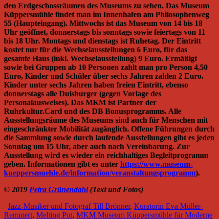
den Erdgeschossräumen des Museums zu sehen. Das Museum
Küppersmühle findet man im Innenhafen am Philosophenweg
55 (Haupteingang). Mittwochs ist das Museum von 14 bis 18
Uhr geöffnet, donnerstags bis sonntags sowie feiertags von 11
bis 18 Uhr. Montags und dienstags ist Ruhetag. Der Eintritt
kostet nur für die Wechselausstellungen 6 Euro, für das
gesamte Haus (inkl. Wechselausstellung) 9 Euro. Ermäßigt
sowie bei Gruppen ab 10 Personen zahlt man pro Person 4,50
Euro, Kinder und Schüler über sechs Jahren zahlen 2 Euro.
Kinder unter sechs Jahren haben freien Eintritt, ebenso
donnerstags alle Duisburger (gegen Vorlage des
Personalausweises). Das MKM ist Partner der
Ruhrkultur.Card und des DB Bonusprogramms. Alle
Ausstellungsräume des Museums sind auch für Menschen mit
eingeschränkter Mobilität zugänglich. Offene Führungen durch
die Sammlung sowie durch laufende Ausstellungen gibt es jeden
Sonntag um 15 Uhr, aber auch nach Vereinbarung. Zur
Ausstellung wird es wieder ein reichhaltiges Begleitprogramm
geben. Informationen gibt es unter
https://www.museum-
kueppersmuehle.de/informatîon/veranstaltungsprogramm
).
© 2019
Petra Grünendahl
(Text und Fotos)
Jazz-Musiker und Fotograf Till Brönner
,
Kuratorin Eva Müller-
Remmert
,
Melting Pot
,
MKM Museum Küppersmühle für Moderne