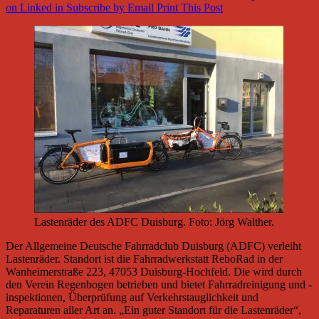
on Linked in
Subscribe by Email
Print This Post
Lastenräder des ADFC Duisburg. Foto: Jörg Walther.
Der Allgemeine Deutsche Fahrradclub Duisburg (ADFC) verleiht
Lastenräder. Standort ist die Fahrradwerkstatt ReboRad in der
Wanheimerstraße 223, 47053 Duisburg-Hochfeld. Die wird durch
den Verein Regenbogen betrieben und bietet Fahrradreinigung und -
inspektionen, Überprüfung auf Verkehrstauglichkeit und
Reparaturen aller Art an. „Ein guter Standort für die Lastenräder“,