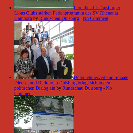
Lern dich fit: Duisburger
Lions Clubs stärken Ferienprogramm des SV Rhenania
Hamborn
by
Rundschau Duisburg
-
No Comment
Unternehmerverband Soziale
Dienste und Bildung in Duisburg bringt sich in den
politischen Dialog ein
by
Rundschau Duisburg
-
No
Comment