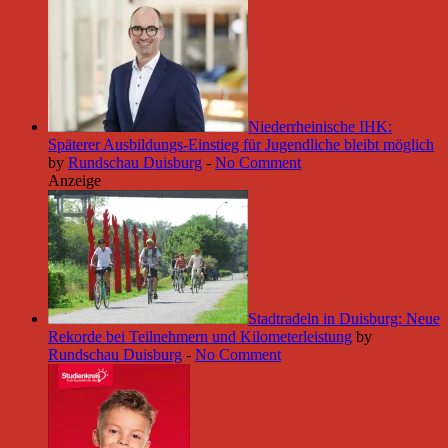
Niederrheinische IHK:
Späterer Ausbildungs-Einstieg für Jugendliche bleibt möglich
by
Rundschau Duisburg
-
No Comment
Anzeige
Stadtradeln in Duisburg: Neue
Rekorde bei Teilnehmern und Kilometerleistung
by
Rundschau Duisburg
-
No Comment