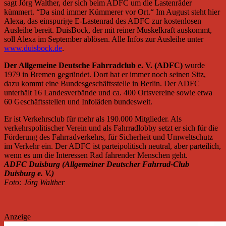
sagt Jörg Walther, der sich beim ADFC um die Lastenräder
kümmert. “Da sind immer Kümmerer vor Ort.“ Im August steht hier
Alexa, das einspurige E-Lastenrad des ADFC zur kostenlosen
Ausleihe bereit. DuisBock, der mit reiner Muskelkraft auskommt,
soll Alexa im September ablösen. Alle Infos zur Ausleihe unter
www.duisbock.de
.
Der Allgemeine Deutsche Fahrradclub e. V. (ADFC)
wurde
1979 in Bremen gegründet. Dort hat er immer noch seinen Sitz,
dazu kommt eine Bundesgeschäftsstelle in Berlin. Der ADFC
unterhält 16 Landesverbände und ca. 400 Ortsvereine sowie etwa
60 Geschäftsstellen und Infoläden bundesweit.
Er ist Verkehrsclub für mehr als 190.000 Mitglieder. Als
verkehrspolitischer Verein und als Fahrradlobby setzt er sich für die
Förderung des Fahrradverkehrs, für Sicherheit und Umweltschutz
im Verkehr ein. Der ADFC ist parteipolitisch neutral, aber parteilich,
wenn es um die Interessen Rad fahrender Menschen geht.
ADFC Duisburg (Allgemeiner Deutscher Fahrrad-Club
Duisburg e. V.)
Foto: Jörg Walther
Anzeige