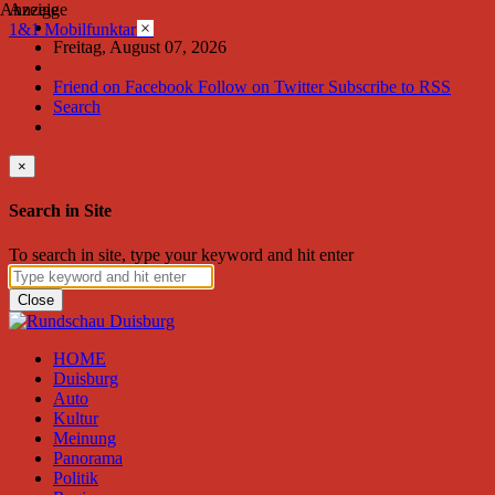
Anzeige
Anzeige
×
1&1 Mobilfunktarife
Freitag, August 07, 2026
Friend on Facebook
Follow on Twitter
Subscribe to RSS
Search
×
Search in Site
To search in site, type your keyword and hit enter
Close
HOME
Duisburg
Auto
Kultur
Meinung
Panorama
Politik