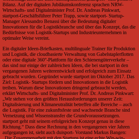
Bilanz. Auf der digitalen Jubiläumskonferenz sprachen NRW-
Wirtschafts- und Digitalminister Prof. Dr. Andreas Pinkwart,
startport-Geschäftsführer Peter Trapp, sowie startport- Startup-
Manager Alessandro Benassi über die Bedeutung digitaler
Innovationen für die Logistikbranche und über das Konzept, das die
Bedürfnisse von Logistik-Startups und Industrieunternehmen in
optimaler Weise vereint.
Ein digitaler Ideen-Briefkasten, multilinguale Trainer für Produktion
und Logistik, die cloudbasierte Verwaltung von Gabelstaplerflotten
oder eine digitale 360°-Plattform für den Schienengüterverkehr –
das sind nur einige der zahlreichen Ideen, die bei startport in den
vergangenen Jahren weiterentwickelt und erfolgreich zum Einsatz
gebracht wurden. Gegründet wurde startport im Oktober 2017. Das
Ziel: Logistik- Startups fördern und Innovationen in die Logistik
treiben. Warum diese Innovationen dringend gebraucht werden,
erklärt Wirtschafts- und Digitalminister Prof. Dr. Andreas Pinkwart:
„Wir stehen vor den größten Herausforderungen unserer Zeit:
Digitalisierung und Klimaneutralität betreffen alle Bereiche – auch
die Logistik. Für eine zukunftsfeste und wachsende Branche sind
Vernetzung und Wissenstransfer die Grundvoraussetzungen.
startport geht mit seinem erfolgreichen Konzept genau in diese
Richtung.“ Dass diese Rechnung in den vergangenen vier Jahren
aufgegangen ist, sieht auch duisport- Vorstand Markus Bangen:
„Die Zusammenarbeit mit den Startups ist eine echte Win-win-