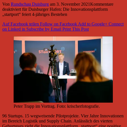
Von
Rundschau Duisburg
am
3. November 2021
Kommentare
deaktiviert
für Duisburger Hafen: Die Innovationsplattform
„startport“ feiert 4-jähriges Bestehen
Auf Facebook teilen
Follow on Facebook
Add to Google+
Connect
on Linked in
Subscribe by Email
Print This Post
Peter Trapp im Vortrag. Foto: krischerfotografie.
96 Startups. 15 wegweisende Pilotprojekte. Vier Jahre Innovationen
im Bereich Logistik und Supply Chain. Anlässlich des vierten
Geburtstags zieht die Innovationsplattform „startport“ eine positive