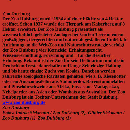
Zoo Duisburg
Der Zoo Duisburg wurde 1934 auf einer Fläche von 4 Hektar
eröffnet. Schon 1937 wurde der Tierpark am Kaiserberg auf 8
Hektar erweitert. Der Zoo Duisburg präsentiert als
wissenschaftlich geleiteter Zoologischer Garten Tiere in einem
großzügigen, tiergerechten und naturnah gestalteten Umfeld. In
Anlehnung an die Welt-Zoo und Naturschutzstrategie verfolgt
der Zoo Duisburg vier Kernziele: Erhaltungszucht,
Wissensvermittlung, Forschung und – für die Besucher –
Erholung. Bekannt ist der Zoo für sein Delfinarium und die in
Deutschland erste dauerhafte und lange Zeit einzige Haltung
und bis heute einzige Zucht von Koalas. Daneben werden
zahlreiche zoologische Raritäten gehalten, wie z. B. Riesenotter
oder ein Amazonasdelfin aus Südamerika, Bärenstummelaffen
und Pinselohrschweine aus Afrika, Fossas aus Madagaskar,
Nebelparder aus Asien oder Wombats aus Australien. Der Zoo
Duisburg ist ein Tochter-Unternehmen der Stadt Duisburg.
www.zoo-duisburg.de
Zoo Duisburg
Fotos: Indrda Sickmann / Zoo Duisburg (2), Günter Sickmann /
Zoo Duisburg (1), Zoo Duisburg (1)