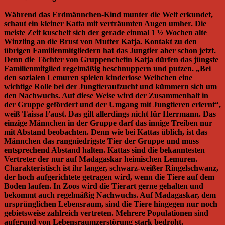
Während das Erdmännchen-Kind munter die Welt erkundet,
schaut ein kleiner Katta mit verträumten Augen umher. Die
meiste Zeit kuschelt sich der gerade einmal 1 ½ Wochen alte
Winzling an die Brust von Mutter Katja. Kontakt zu den
übrigen Familienmitgliedern hat das Jungtier aber schon jetzt.
Denn die Töchter von Gruppenchefin Katja dürfen das jüngste
Familienmitglied regelmäßig beschnuppern und putzen. „Bei
den sozialen Lemuren spielen kinderlose Weibchen eine
wichtige Rolle bei der Jungtieraufzucht und kümmern sich um
den Nachwuchs. Auf diese Weise wird der Zusammenhalt in
der Gruppe gefördert und der Umgang mit Jungtieren erlernt“,
weiß Taissa Faust. Das gilt allerdings nicht für Herrmann. Das
einzige Männchen in der Gruppe darf das innige Treiben nur
mit Abstand beobachten. Denn wie bei Kattas üblich, ist das
Männchen das rangniedrigste Tier der Gruppe und muss
entsprechend Abstand halten. Kattas sind die bekanntesten
Vertreter der nur auf Madagaskar heimischen Lemuren.
Charakteristisch ist ihr langer, schwarz-weißer Ringelschwanz,
der hoch aufgerichtete getragen wird, wenn die Tiere auf dem
Boden laufen. In Zoos wird die Tierart gerne gehalten und
bekommt auch regelmäßig Nachwuchs. Auf Madagaskar, dem
ursprünglichen Lebensraum, sind die Tiere hingegen nur noch
gebietsweise zahlreich vertreten. Mehrere Populationen sind
aufgrund von Lebensraumzerstörung stark bedroht.