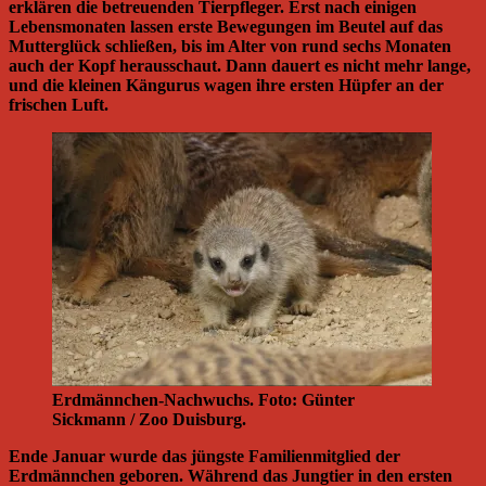
erklären die betreuenden Tierpfleger. Erst nach einigen
Lebensmonaten lassen erste Bewegungen im Beutel auf das
Mutterglück schließen, bis im Alter von rund sechs Monaten
auch der Kopf herausschaut. Dann dauert es nicht mehr lange,
und die kleinen Kängurus wagen ihre ersten Hüpfer an der
frischen Luft.
Erdmännchen-Nachwuchs. Foto: Günter
Sickmann / Zoo Duisburg.
Ende Januar wurde das jüngste Familienmitglied der
Erdmännchen geboren. Während das Jungtier in den ersten