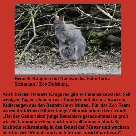
Bennett-Känguru mit Nachwuchs. Foto: Indra
Sickmann / Zoo Duisburg.
Auch bei den Bennett-Kängurus gibt es Familienzuwachs: Seit
wenigen Tagen schauen zwei Jungtiere mit ihren schwarzen
Kulleraugen aus den Beuteln ihrer Mütter. Für das Zoo-Team
waren die kleinen Hüpfer lange Zeit unsichtbar. Der Grund:
„Bei der Geburt sind junge Beuteltiere gerade einmal so groß
wie ein Gummibärchen, nackt und vollkommen blind. Sie
krabbeln selbstständig in den Beutel der Mutter und wachsen
hier für viele Monate und auch für uns unsichtbar heran“,