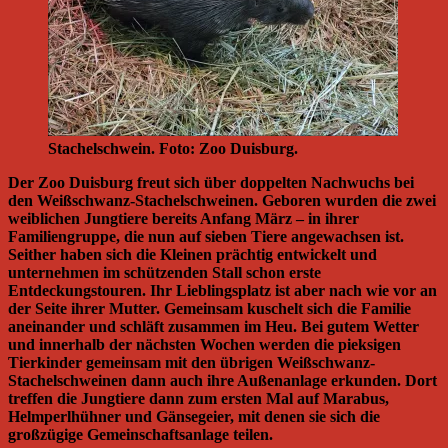
Stachelschwein. Foto: Zoo Duisburg.
Der Zoo Duisburg freut sich über doppelten Nachwuchs bei
den Weißschwanz-Stachelschweinen. Geboren wurden die zwei
weiblichen Jungtiere bereits Anfang März – in ihrer
Familiengruppe, die nun auf sieben Tiere angewachsen ist.
Seither haben sich die Kleinen prächtig entwickelt und
unternehmen im schützenden Stall schon erste
Entdeckungstouren. Ihr Lieblingsplatz ist aber nach wie vor an
der Seite ihrer Mutter. Gemeinsam kuschelt sich die Familie
aneinander und schläft zusammen im Heu. Bei gutem Wetter
und innerhalb der nächsten Wochen werden die pieksigen
Tierkinder gemeinsam mit den übrigen Weißschwanz-
Stachelschweinen dann auch ihre Außenanlage erkunden. Dort
treffen die Jungtiere dann zum ersten Mal auf Marabus,
Helmperlhühner und Gänsegeier, mit denen sie sich die
großzügige Gemeinschaftsanlage teilen.