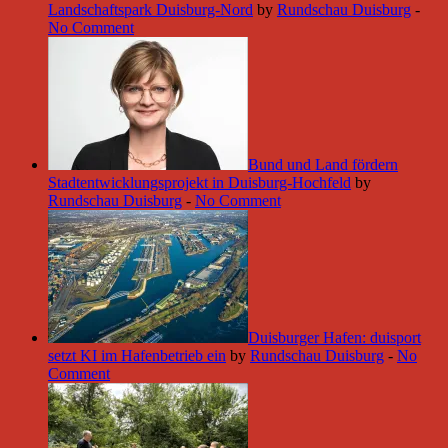
Landschaftspark Duisburg-Nord
by
Rundschau Duisburg
-
No Comment
Bund und Land fördern
Stadtentwicklungsprojekt in Duisburg-Hochfeld
by
Rundschau Duisburg
-
No Comment
Duisburger Hafen: duisport
setzt KI im Hafenbetrieb ein
by
Rundschau Duisburg
-
No
Comment