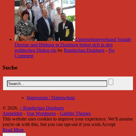
Unternehmerverband Soziale
Dienste und Bildung in Duisburg bringt sich in den
politischen Dialog ein
by
Rundschau Duisburg
-
No
Comment
Suche
Impressum / Datenschutz
© 2026,
↑
Rundschau Duisburg
Anmelden
-
Von Wordpress
-
Gabfire Themes
This website uses cookies to improve your experience. We'll assume
you're ok with this, but you can opt-out if you wish.
Accept
Read More