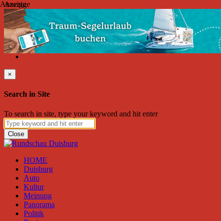
Anzeige
Anzeige
Freitag, August 07, 2026
Friend on Facebook
Follow on Twitter
Subscribe to RSS
Search
×
Search in Site
To search in site, type your keyword and hit enter
Close
HOME
Duisburg
Auto
Kultur
Meinung
Panorama
Politik