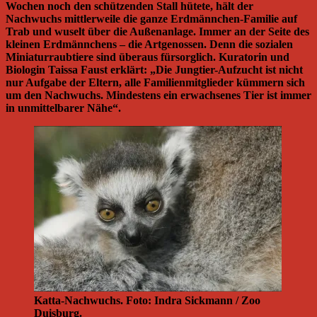
Wochen noch den schützenden Stall hütete, hält der
Nachwuchs mittlerweile die ganze Erdmännchen-Familie auf
Trab und wuselt über die Außenanlage. Immer an der Seite des
kleinen Erdmännchens – die Artgenossen. Denn die sozialen
Miniaturraubtiere sind überaus fürsorglich. Kuratorin und
Biologin Taissa Faust erklärt: „Die Jungtier-Aufzucht ist nicht
nur Aufgabe der Eltern, alle Familienmitglieder kümmern sich
um den Nachwuchs. Mindestens ein erwachsenes Tier ist immer
in unmittelbarer Nähe“.
Katta-Nachwuchs. Foto: Indra Sickmann / Zoo
Duisburg.