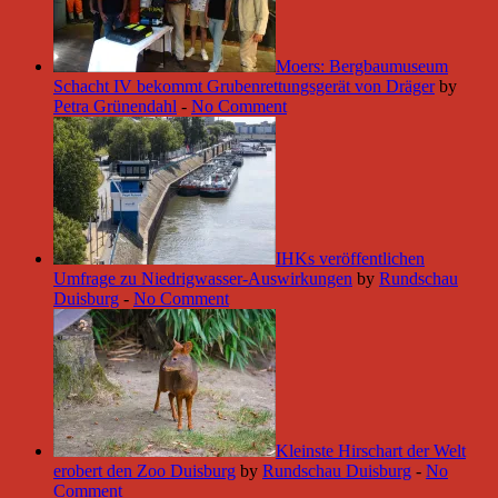
Moers: Bergbaumuseum
Schacht IV bekommt Grubenrettungsgerät von Dräger
by
Petra Grünendahl
-
No Comment
IHKs veröffentlichen
Umfrage zu Niedrigwasser-Auswirkungen
by
Rundschau
Duisburg
-
No Comment
Kleinste Hirschart der Welt
erobert den Zoo Duisburg
by
Rundschau Duisburg
-
No
Comment