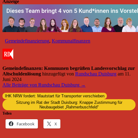
Anzeige
Gemeindefinanzierung
,
Kommunalfinanzen
Gemeindefinanzen: Kommunen begrüßen Landesvorschlag zur
Altschuldenlösung
hinzugefügt von
Rundschau Duisburg
am
11.
Juni 2024
Alle Beiträge von Rundschau Duisburg →
IHK NRW fordert: Mautstart für Transporter verschieben
Sitzung im Rat der Stadt Duisburg: Knappe Zustimmung für
Neubaugebiet „Rahmerbuschfeld“
Teilen
Facebook
X