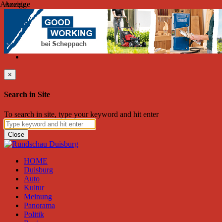
Anzeige
Anzeige
Samstag, August 08, 2026
Friend on Facebook
Follow on Twitter
Subscribe to RSS
Search
×
Search in Site
To search in site, type your keyword and hit enter
Close
HOME
Duisburg
Auto
Kultur
Meinung
Panorama
Politik