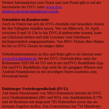
Weitere Informationen zum Ticket und zum Portal gibt es auf der
Internetseite der DVG unter
www.dvg-
duisburg.de/deutschlandticket-schule
.
Osteraktion im Kundencenter
Auch zu Ostern hat sich die DVG ebenfalls eine besondere Aktion
für ihre Fahrgäste einfallen lassen. Wer am Mittwoch, 16. April,
zwischen 8 und 16 Uhr in das DVG-Kundencenter kommt, kann
am Glücksrad drehen und tolle Gewinne vom Osterhasen
höchstpersönlich entgegennehmen. Von MSV-Tickets über Shaker
bis hin zu DVG-Tassen ist einiges dabei.
Verkehrsinformationen zu Bus und Bahn gibt es im Internet unter
www.dvg-duisburg.de
, bei der DVG-Telefonhotline unter der
Rufnummer 0203 60 44 555 und in der myDVG Bus&Bahn-App.
Die myDVG Bus&Bahn-App steht für die gängigen iPhones und
Android-Smartphones in den jeweiligen Stores kostenlos zum
Download bereit.
Duisburger Verkehrsgesellschaft (DVG)
Auf einem Streckennetz von 500,9 Kilometern betreibt die DVG
zwei Straßenbahnlinien (901 und 903), eine Stadtbahnlinie (U79)
und 44 Buslinien mit insgesamt 785 Haltestellen sowie das on-
demand-Angebot myBus. Das Unternehmen hat 754 Mitarbeiter