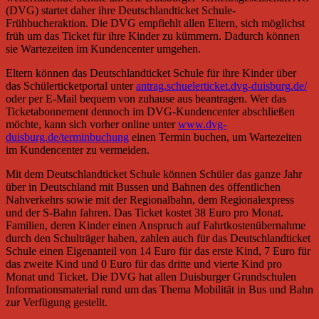
(DVG) startet daher ihre Deutschlandticket Schule-
Frühbucheraktion. Die DVG empfiehlt allen Eltern, sich möglichst
früh um das Ticket für ihre Kinder zu kümmern. Dadurch können
sie Wartezeiten im Kundencenter umgehen.
Eltern können das Deutschlandticket Schule für ihre Kinder über
das Schülerticketportal unter
antrag.schuelerticket.dvg-duisburg.de/
oder per E-Mail bequem von zuhause aus beantragen. Wer das
Ticketabonnement dennoch im DVG-Kundencenter abschließen
möchte, kann sich vorher online unter
www.dvg-
duisburg.de/terminbuchung
einen Termin buchen, um Wartezeiten
im Kundencenter zu vermeiden.
Mit dem Deutschlandticket Schule können Schüler das ganze Jahr
über in Deutschland mit Bussen und Bahnen des öffentlichen
Nahverkehrs sowie mit der Regionalbahn, dem Regionalexpress
und der S-Bahn fahren. Das Ticket kostet 38 Euro pro Monat.
Familien, deren Kinder einen Anspruch auf Fahrtkostenübernahme
durch den Schulträger haben, zahlen auch für das Deutschlandticket
Schule einen Eigenanteil von 14 Euro für das erste Kind, 7 Euro für
das zweite Kind und 0 Euro für das dritte und vierte Kind pro
Monat und Ticket. Die DVG hat allen Duisburger Grundschulen
Informationsmaterial rund um das Thema Mobilität in Bus und Bahn
zur Verfügung gestellt.