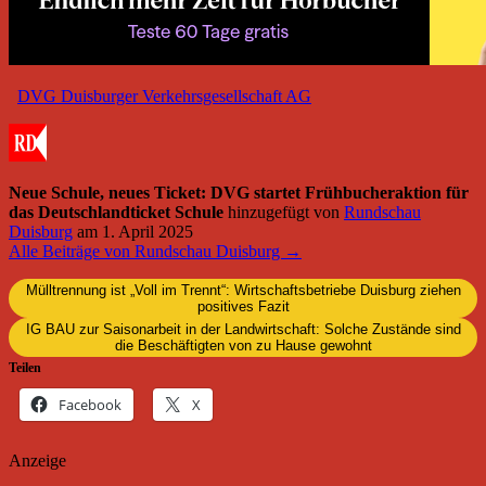
DVG Duisburger Verkehrsgesellschaft AG
Neue Schule, neues Ticket: DVG startet Frühbucheraktion für
das Deutschlandticket Schule
hinzugefügt von
Rundschau
Duisburg
am
1. April 2025
Alle Beiträge von Rundschau Duisburg →
Mülltrennung ist „Voll im Trennt“: Wirtschaftsbetriebe Duisburg ziehen
positives Fazit
IG BAU zur Saisonarbeit in der Landwirtschaft: Solche Zustände sind
die Beschäftigten von zu Hause gewohnt
Teilen
Facebook
X
Anzeige