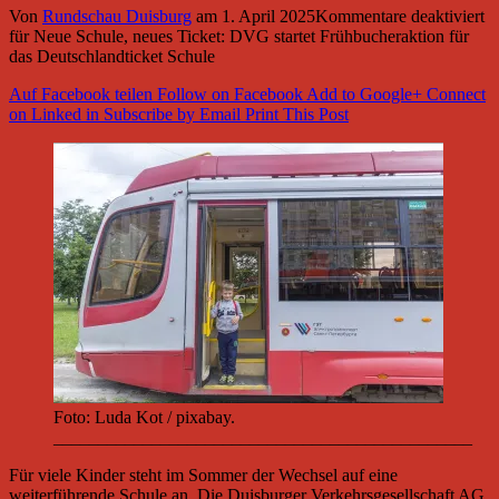
Von
Rundschau Duisburg
am
1. April 2025
Kommentare deaktiviert
für Neue Schule, neues Ticket: DVG startet Frühbucheraktion für
das Deutschlandticket Schule
Auf Facebook teilen
Follow on Facebook
Add to Google+
Connect
on Linked in
Subscribe by Email
Print This Post
Foto: Luda Kot / pixabay.
_______________________________________________
Für viele Kinder steht im Sommer der Wechsel auf eine
weiterführende Schule an. Die Duisburger Verkehrsgesellschaft AG