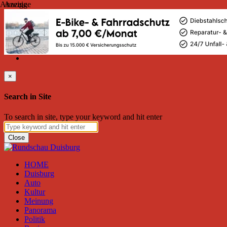
Anzeige
Anzeige
Donnerstag, August 06, 2026
Friend on Facebook
Follow on Twitter
Subscribe to RSS
Search
×
Search in Site
To search in site, type your keyword and hit enter
Close
HOME
Duisburg
Auto
Kultur
Meinung
Panorama
Politik