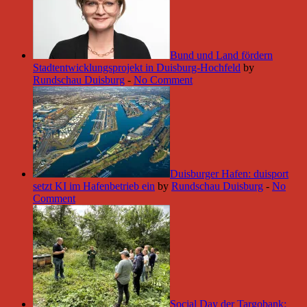
Bund und Land fördern
Stadtentwicklungsprojekt in Duisburg-Hochfeld
by
Rundschau Duisburg
-
No Comment
Duisburger Hafen: duisport
setzt KI im Hafenbetrieb ein
by
Rundschau Duisburg
-
No
Comment
Social Day der Targobank: