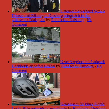
Unternehmerverband Soziale
Dienste und Bildung in Duisburg bringt sich in den
politischen Dialog ein
by
Rundschau Duisburg
-
No
Comment
Neue Angebote im Stadtpark
Hochheide ab sofort nutzbar
by
Rundschau Duisburg
-
No
Comment
Gemeinsam für kluge Köpfe:
Lucky Bike unterstützt savemybrain
by
Rundschau Duisburg