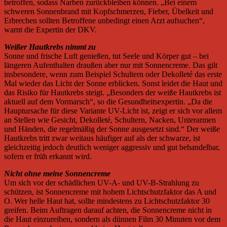
betroffen, sodass Narben zurückbleiben können. „Bei einem
schweren Sonnenbrand mit Kopfschmerzen, Fieber, Übelkeit und
Erbrechen sollten Betroffene unbedingt einen Arzt aufsuchen“,
warnt die Expertin der DKV.
Weißer Hautkrebs nimmt zu
Sonne und frische Luft genießen, tut Seele und Körper gut – bei
längeren Aufenthalten draußen aber nur mit Sonnencreme. Das gilt
insbesondere, wenn zum Beispiel Schultern oder Dekolleté das erste
Mal wieder das Licht der Sonne erblicken. Sonst leidet die Haut und
das Risiko für Hautkrebs steigt. „Besonders der weiße Hautkrebs ist
aktuell auf dem Vormarsch“, so die Gesundheitsexpertin. „Da die
Hauptursache für diese Variante UV-Licht ist, zeigt er sich vor allem
an Stellen wie Gesicht, Dekolleté, Schultern, Nacken, Unterarmen
und Händen, die regelmäßig der Sonne ausgesetzt sind.“ Der weiße
Hautkrebs tritt zwar weitaus häufiger auf als der schwarze, ist
gleichzeitig jedoch deutlich weniger aggressiv und gut behandelbar,
sofern er früh erkannt wird.
Nicht ohne meine Sonnencreme
Um sich vor der schädlichen UV-A- und UV-B-Strahlung zu
schützen, ist Sonnencreme mit hohem Lichtschutzfaktor das A und
O. Wer helle Haut hat, sollte mindestens zu Lichtschutzfaktor 30
greifen. Beim Auftragen darauf achten, die Sonnencreme nicht in
die Haut einzureiben, sondern als dünnen Film 30 Minuten vor dem