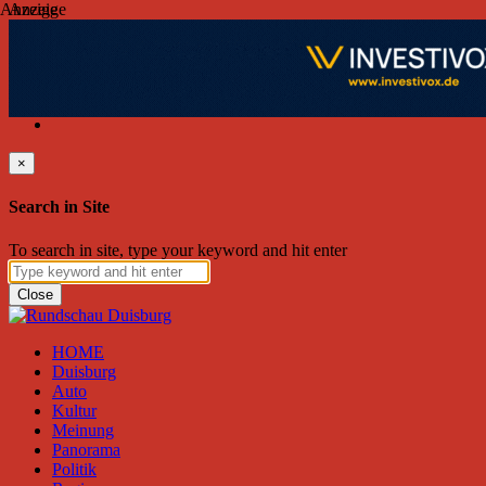
Anzeige
Anzeige
Samstag, August 08, 2026
Friend on Facebook
Follow on Twitter
Subscribe to RSS
Search
×
Search in Site
To search in site, type your keyword and hit enter
Close
HOME
Duisburg
Auto
Kultur
Meinung
Panorama
Politik