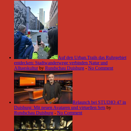
Auf den Urban.Trails das Ruhrgebiet
entdecken: Stadtwanderwege verbinden Natur und
Alltagskultur
by
Rundschau Duisburg
-
No Comment
Relaunch bei STUDIO 47 in
Duisburg: Mit neuen Avataren und virtuellen Sets
by
Rundschau Duisburg
-
No Comment