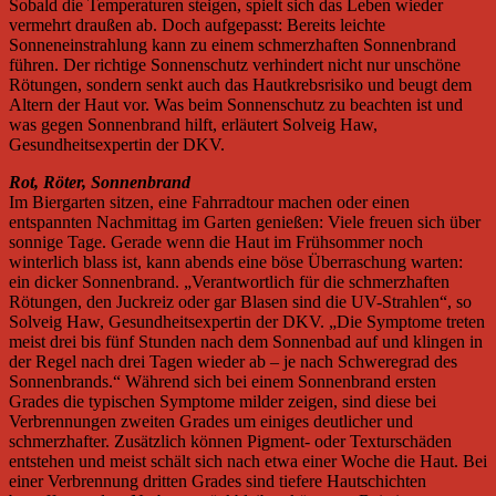
Sobald die Temperaturen steigen, spielt sich das Leben wieder
vermehrt draußen ab. Doch aufgepasst: Bereits leichte
Sonneneinstrahlung kann zu einem schmerzhaften Sonnenbrand
führen. Der richtige Sonnenschutz verhindert nicht nur unschöne
Rötungen, sondern senkt auch das Hautkrebsrisiko und beugt dem
Altern der Haut vor. Was beim Sonnenschutz zu beachten ist und
was gegen Sonnenbrand hilft, erläutert Solveig Haw,
Gesundheitsexpertin der DKV.
Rot, Röter, Sonnenbrand
Im Biergarten sitzen, eine Fahrradtour machen oder einen
entspannten Nachmittag im Garten genießen: Viele freuen sich über
sonnige Tage. Gerade wenn die Haut im Frühsommer noch
winterlich blass ist, kann abends eine böse Überraschung warten:
ein dicker Sonnenbrand. „Verantwortlich für die schmerzhaften
Rötungen, den Juckreiz oder gar Blasen sind die UV-Strahlen“, so
Solveig Haw, Gesundheitsexpertin der DKV. „Die Symptome treten
meist drei bis fünf Stunden nach dem Sonnenbad auf und klingen in
der Regel nach drei Tagen wieder ab – je nach Schweregrad des
Sonnenbrands.“ Während sich bei einem Sonnenbrand ersten
Grades die typischen Symptome milder zeigen, sind diese bei
Verbrennungen zweiten Grades um einiges deutlicher und
schmerzhafter. Zusätzlich können Pigment- oder Texturschäden
entstehen und meist schält sich nach etwa einer Woche die Haut. Bei
einer Verbrennung dritten Grades sind tiefere Hautschichten