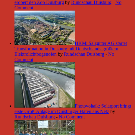
erobert den Zoo Duisburg
by
Rundschau Duisburg
-
No
Comment
HKM: Salzgitter AG startet
Transformation in Duisburg mit Deutschlands größtem
Elektrolichtbogenofen
by
Rundschau Duisburg
-
No
Comment
Photovoltaik: Solarport bringt
erste Groß-Anlage im Duisburger Hafen ans Netz
by
Rundschau Duisburg
-
No Comment