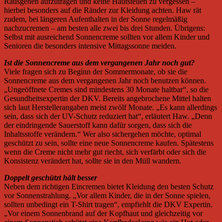
Rausgehen aufzutragen und keine Hautstellen zu vergessen –
hierbei besonders auf die Ränder zur Kleidung achten. Haw rät
zudem, bei längeren Aufenthalten in der Sonne regelmäßig
nachzucremen – am besten alle zwei bis drei Stunden. Übrigens:
Selbst mit ausreichend Sonnencreme sollten vor allem Kinder und
Senioren die besonders intensive Mittagssonne meiden.
Ist die Sonnencreme aus dem vergangenen Jahr noch gut?
Viele fragen sich zu Beginn der Sommermonate, ob sie die
Sonnencreme aus dem vergangenen Jahr noch benutzen können.
„Ungeöffnete Cremes sind mindestens 30 Monate haltbar“, so die
Gesundheitsexpertin der DKV. Bereits angebrochene Mittel halten
sich laut Herstellerangaben meist zwölf Monate. „Es kann allerdings
sein, dass sich der UV-Schutz reduziert hat“, erläutert Haw. „Denn
der eindringende Sauerstoff kann dafür sorgen, dass sich die
Inhaltsstoffe verändern.“ Wer also sichergehen möchte, optimal
geschützt zu sein, sollte eine neue Sonnencreme kaufen. Spätestens
wenn die Creme nicht mehr gut riecht, sich verfärbt oder sich die
Konsistenz verändert hat, sollte sie in den Müll wandern.
Doppelt geschützt hält besser
Neben dem richtigen Eincremen bietet Kleidung den besten Schutz
vor Sonnenstrahlung. „Vor allem Kinder, die in der Sonne spielen,
sollten unbedingt ein T-Shirt tragen“, empfiehlt die DKV Expertin.
„Vor einem Sonnenbrand auf der Kopfhaut und gleichzeitig vor