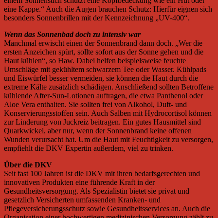
einem Sonnenstich schützt eine Kopfbedeckung wie ein Hut oder
eine Kappe.“ Auch die Augen brauchen Schutz: Hierfür eignen sich
besonders Sonnenbrillen mit der Kennzeichnung „UV-400“.
Wenn das Sonnenbad doch zu intensiv war
Manchmal erwischt einen der Sonnenbrand dann doch. „Wer die
ersten Anzeichen spürt, sollte sofort aus der Sonne gehen und die
Haut kühlen“, so Haw. Dabei helfen beispielsweise feuchte
Umschläge mit gekühltem schwarzem Tee oder Wasser. Kühlpads
und Eiswürfel besser vermeiden, sie können die Haut durch die
extreme Kälte zusätzlich schädigen. Anschließend sollten Betroffene
kühlende After-Sun-Lotionen auftragen, die etwa Panthenol oder
Aloe Vera enthalten. Sie sollten frei von Alkohol, Duft- und
Konservierungsstoffen sein. Auch Salben mit Hydrocortisol können
zur Linderung von Juckreiz beitragen. Ein gutes Hausmittel sind
Quarkwickel, aber nur, wenn der Sonnenbrand keine offenen
Wunden verursacht hat. Um die Haut mit Feuchtigkeit zu versorgen,
empfiehlt die DKV Expertin außerdem, viel zu trinken.
Über die DKV
Seit fast 100 Jahren ist die DKV mit ihren bedarfsgerechten und
innovativen Produkten eine führende Kraft in der
Gesundheitsversorgung. Als Spezialistin bietet sie privat und
gesetzlich Versicherten umfassenden Kranken- und
Pflegeversicherungsschutz sowie Gesundheitsservices an. Auch die
Organisation einer hochwertigen medizinischen Versorgung zählt zu